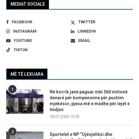
MEDIAT SOCIALE
FACEBOOK
TWITTER
INSTAGRAM
LINKEDIN
YOUTUBE
EMAIL
TIKTOK
MË TË LEXUARA
1
Në korrik janë paguar mbi 560 milionë
denarë për kompensime për pushim
mjekësor, pjesa më e madhe për lejet e
lindjes
28.07.2026 15:52
2
Sportelet e NP “Ujësjellësi dhe