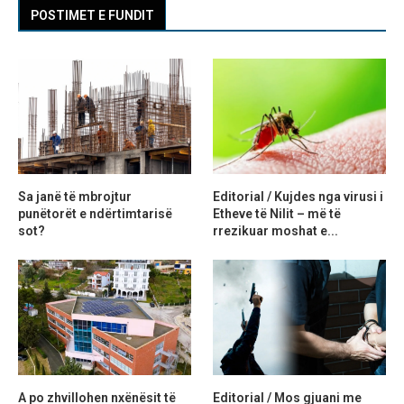
POSTIMET E FUNDIT
Sa janë të mbrojtur
Editorial / Kujdes nga virusi i
punëtorët e ndërtimtarisë
Etheve të Nilit – më të
sot?
rrezikuar moshat e...
A po zhvillohen nxënësit të
Editorial / Mos gjuani me