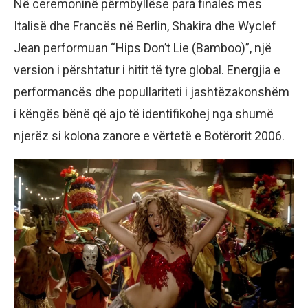
Në ceremoninë përmbyllëse para finales mes
Italisë dhe Francës në Berlin, Shakira dhe Wyclef
Jean performuan “Hips Don’t Lie (Bamboo)”, një
version i përshtatur i hitit të tyre global. Energjia e
performancës dhe popullariteti i jashtëzakonshëm
i këngës bënë që ajo të identifikohej nga shumë
njerëz si kolona zanore e vërtetë e Botërorit 2006.