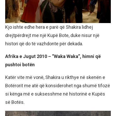
Kjo ishte edhe hera e parë që Shakira lidhej
drejtpërdrejt me një Kupë Bote, duke nisur një
histori që do të vazhdonte për dekada.
Afrika e Jugut 2010 – “Waka Waka”, himni që
pushtoi botën
Katër vite më vonë, Shakira u rikthye në skenën e
Botërorit me atë që konsiderohet nga shumë tifozë
si kënga më e suksesshme në historinë e Kupës
së Botës.