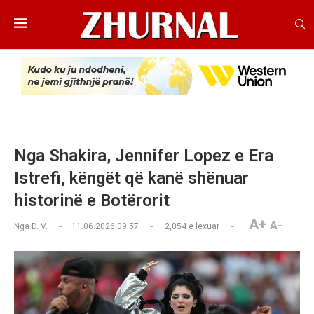
Nga Shakira, Jennifer Lopez e Era
Istrefi, këngët që kanë shënuar
historinë e Botërorit
A+
A-
Nga
D. V.
11.06.2026 09:57
2,054
e lexuar