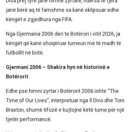
Disa prej tyre janë himne zyrtare, ndërsa të tjera
janë bërë aq të famshme sa kanë eklipsuar edhe
këngët e zgjedhura nga FIFA.
Nga Gjermania 2006 deri te Botërori i vitit 2026, ja
këngët që kanë shoqëruar turneun më të madh të
futbollit në botë.
Gjermani 2006 – Shakira hyn në historinë e
Botërorit
Edhe pse himni zyrtar i Botërorit 2006 ishte “The
Time of Our Lives”, interpretuar nga Il Divo dhe Toni
Braxton, shumë tifozë e kujtojnë këtë turne për një
tjetër performancë.