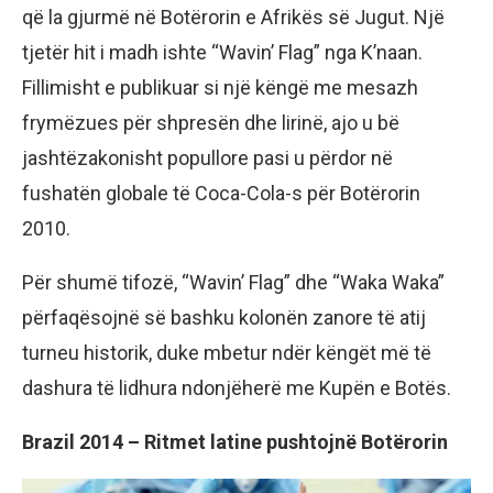
që la gjurmë në Botërorin e Afrikës së Jugut. Një
tjetër hit i madh ishte “Wavin’ Flag” nga K’naan.
Fillimisht e publikuar si një këngë me mesazh
frymëzues për shpresën dhe lirinë, ajo u bë
jashtëzakonisht popullore pasi u përdor në
fushatën globale të Coca-Cola-s për Botërorin
2010.
Për shumë tifozë, “Wavin’ Flag” dhe “Waka Waka”
përfaqësojnë së bashku kolonën zanore të atij
turneu historik, duke mbetur ndër këngët më të
dashura të lidhura ndonjëherë me Kupën e Botës.
Brazil 2014 – Ritmet latine pushtojnë Botërorin