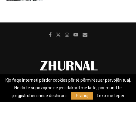
Kjo faqe interneti përdor cookies për të përmirësuar përvojën tuaj.
Rreth nesh
Impresumi
Marketing
Kontakt
Ne do të supozojmë se jeni dakord me këtë, por mund të
Privacy Policy
çregjistroheni nëse dëshironi.
Pranoj
Lexo më tepër
Zhurnal.mk është Agjenci e Lajmeve e pavarur, e themeluar në vitin
2009, që e mbulon Maqedoninë, Kosovën, Shqipërinë edhe lajmet
nga bota.
@2026 - All Right Reserved. Designed and Developed by
Anet.Com.Mk