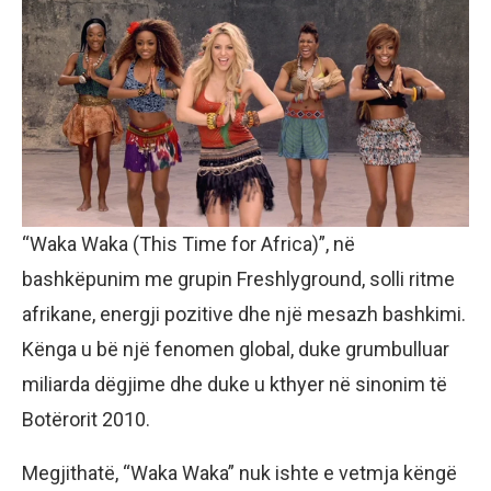
“Waka Waka (This Time for Africa)”, në
bashkëpunim me grupin Freshlyground, solli ritme
afrikane, energji pozitive dhe një mesazh bashkimi.
Kënga u bë një fenomen global, duke grumbulluar
miliarda dëgjime dhe duke u kthyer në sinonim të
Botërorit 2010.
Megjithatë, “Waka Waka” nuk ishte e vetmja këngë