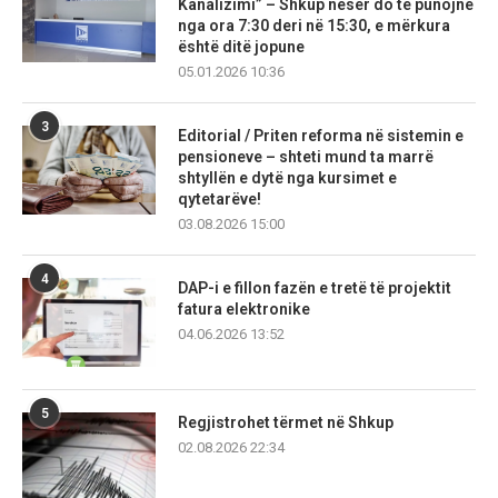
Kanalizimi” – Shkup nesër do të punojnë
nga ora 7:30 deri në 15:30, e mërkura
është ditë jopune
05.01.2026 10:36
3
Editorial / Priten reforma në sistemin e
pensioneve – shteti mund ta marrë
shtyllën e dytë nga kursimet e
qytetarëve!
03.08.2026 15:00
4
DAP-i e fillon fazën e tretë të projektit
fatura elektronike
04.06.2026 13:52
5
Regjistrohet tërmet në Shkup
02.08.2026 22:34