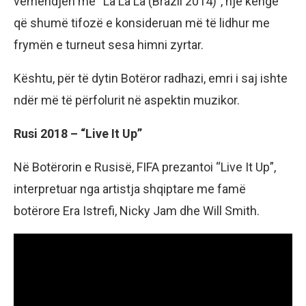
vëmendjen me “La La La (Brazil 2014)”, një këngë
që shumë tifozë e konsideruan më të lidhur me
frymën e turneut sesa himni zyrtar.
Kështu, për të dytin Botëror radhazi, emri i saj ishte
ndër më të përfolurit në aspektin muzikor.
Rusi 2018 – “Live It Up”
Në Botërorin e Rusisë, FIFA prezantoi “Live It Up”,
interpretuar nga artistja shqiptare me famë
botërore Era Istrefi, Nicky Jam dhe Will Smith.