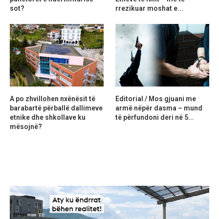
sot?
rrezikuar moshat e...
A po zhvillohen nxënësit të
Editorial / Mos gjuani me
barabartë përballë dallimeve
armë nëpër dasma – mund
etnike dhe shkollave ku
të përfundoni deri në 5...
mësojnë?