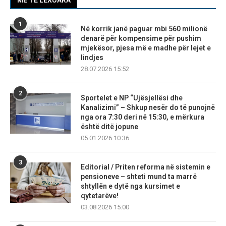
1
Në korrik janë paguar mbi 560 milionë
denarë për kompensime për pushim
mjekësor, pjesa më e madhe për lejet e
lindjes
28.07.2026 15:52
2
Sportelet e NP “Ujësjellësi dhe
Kanalizimi” – Shkup nesër do të punojnë
nga ora 7:30 deri në 15:30, e mërkura
është ditë jopune
05.01.2026 10:36
3
Editorial / Priten reforma në sistemin e
pensioneve – shteti mund ta marrë
shtyllën e dytë nga kursimet e
qytetarëve!
03.08.2026 15:00