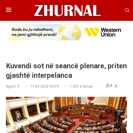
Kuvendi sot në seancë plenare, priten
gjashtë interpelanca
A+
A-
Nga
D. V.
11.06.2026 09:59
1,327
e lexuar