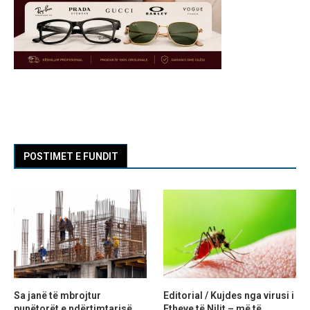
POSTIMET E FUNDIT
Sa janë të mbrojtur
Editorial / Kujdes nga virusi i
punëtorët e ndërtimtarisë
Etheve të Nilit – më të