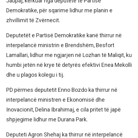
Jaupaj, kërkuar nga deputetë të Partisë
Demokratike, për sqarime lidhur me planin e
zhvillimit të Zvërnecit.
Deputetët e Partisë Demokratike kanë thirrur në
interpelancë ministrin e Brendshëm, Besfort
Lamallari, lidhur me ngjarjen në Lozhan të Maliqit, ku
humbi jetën në krye të detyrës efektivi Enea Mekolli
dhe u plagos kolegu i tij.
PD përmes deputetit Enno Bozdo ka thirrur në
interpelancë ministren e Ekonomisë dhe
Inovacionit, Delina Ibrahimaj, e cila pritet të japë
shpjegime lidhur me Durana Park.
Deputeti Agron Shehaj ka thirrur në interpelancë