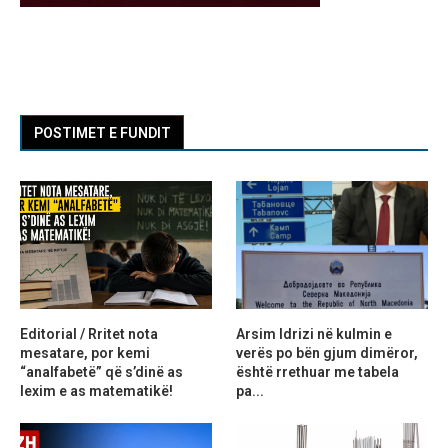
POSTIMET E FUNDIT
Editorial / Rritet nota
Arsim Idrizi në kulmin e
mesatare, por kemi
verës po bën gjum dimëror,
“analfabetë” që s’dinë as
është rrethuar me tabela
lexim e as matematikë!
pa...