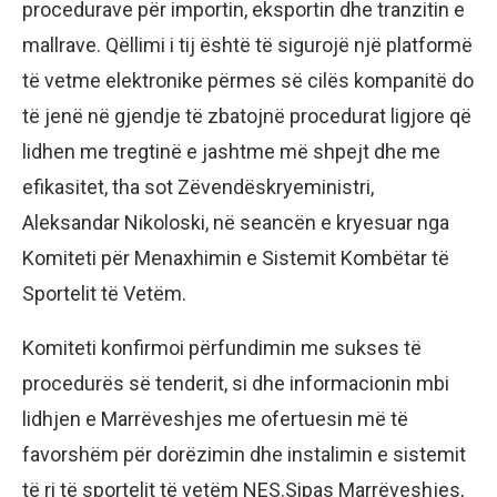
procedurave për importin, eksportin dhe tranzitin e
mallrave. Qëllimi i tij është të sigurojë një platformë
të vetme elektronike përmes së cilës kompanitë do
të jenë në gjendje të zbatojnë procedurat ligjore që
lidhen me tregtinë e jashtme më shpejt dhe me
efikasitet, tha sot Zëvendëskryeministri,
Aleksandar Nikoloski, në seancën e kryesuar nga
Komiteti për Menaxhimin e Sistemit Kombëtar të
Sportelit të Vetëm.
Komiteti konfirmoi përfundimin me sukses të
procedurës së tenderit, si dhe informacionin mbi
lidhjen e Marrëveshjes me ofertuesin më të
favorshëm për dorëzimin dhe instalimin e sistemit
të ri të sportelit të vetëm NES.Sipas Marrëveshjes,