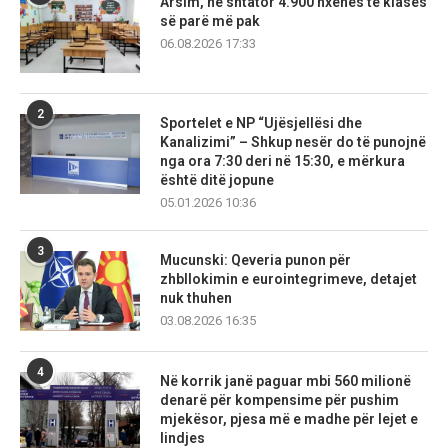
Arsim, në shtator 4.900 nxënës të klasës
së parë më pak
06.08.2026 17:33
2
Sportelet e NP “Ujësjellësi dhe
Kanalizimi” – Shkup nesër do të punojnë
nga ora 7:30 deri në 15:30, e mërkura
është ditë jopune
05.01.2026 10:36
3
Mucunski: Qeveria punon për
zhbllokimin e eurointegrimeve, detajet
nuk thuhen
03.08.2026 16:35
4
Në korrik janë paguar mbi 560 milionë
denarë për kompensime për pushim
mjekësor, pjesa më e madhe për lejet e
lindjes