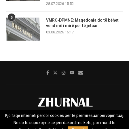
28.07.2026 15:52
5
VMRO‑DPMNE: Maqedonia do të bëhet
vend më i mirë për të jetuar
03.08.2026 16:17
Kjo faqe interneti përdor cookies për të përmirësuar përvojën tuaj.
Rreth nesh
Impresumi
Marketing
Kontakt
Ne do të supozojmë se jeni dakord me këtë, por mund të
Privacy Policy