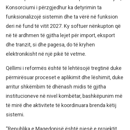
Konsorciumi i përzgjedhur ka detyrimin ta
funksionalizojë sistemin dhe ta vërë në funksion
deri në fund të vitit 2027. Ky softuer nënkupton që
në të ardhmen të gjitha lejet për import, eksport
dhe tranzit, si dhe pagesa, do të kryhen
elektronikisht në një pikë të vetme.
Qëllimi i reformës është të lehtësojë tregtinë duke
përmirësuar proceset e aplikimit dhe lëshimit, duke
arritur shkëmbim të dhënash midis të gjitha
institucioneve në nivel kombëtar, bashkëpunim më
të mirë dhe aktivitete të koordinuara brenda këtij
sistemi.
“Republika e Maqedonisë është pjesë e projektit