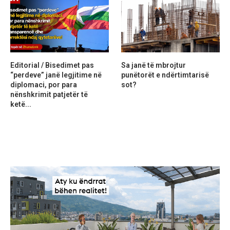
Editorial / Bisedimet pas
Sa janë të mbrojtur
“perdeve” janë legjitime në
punëtorët e ndërtimtarisë
diplomaci, por para
sot?
nënshkrimit patjetër të
ketë...