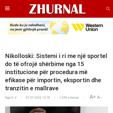
Nikolloski: Sistemi i ri me një sportel
do të ofrojë shërbime nga 15
institucione për procedura më
efikase për importin, eksportin dhe
tranzitin e mallrave
A+
A-
Nga
D. V.
07.07.2026 13:18
1,599
e lexuar