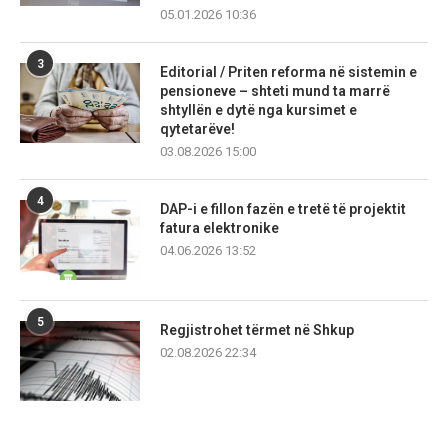
05.01.2026 10:36
3
Editorial / Priten reforma në sistemin e
pensioneve – shteti mund ta marrë
shtyllën e dytë nga kursimet e
qytetarëve!
03.08.2026 15:00
4
DAP-i e fillon fazën e tretë të projektit
fatura elektronike
04.06.2026 13:52
5
Regjistrohet tërmet në Shkup
02.08.2026 22:34