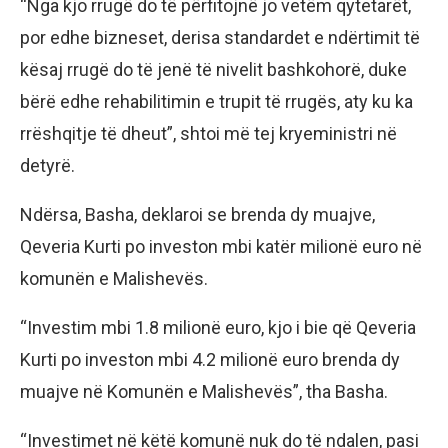
“Nga kjo rrugë do të përfitojnë jo vetëm qytetarët,
por edhe bizneset, derisa standardet e ndërtimit të
kësaj rrugë do të jenë të nivelit bashkohorë, duke
bërë edhe rehabilitimin e trupit të rrugës, aty ku ka
rrëshqitje të dheut”, shtoi më tej kryeministri në
detyrë.
Ndërsa, Basha, deklaroi se brenda dy muajve,
Qeveria Kurti po investon mbi katër milionë euro në
komunën e Malishevës.
“Investim mbi 1.8 milionë euro, kjo i bie që Qeveria
Kurti po investon mbi 4.2 milionë euro brenda dy
muajve në Komunën e Malishevës”, tha Basha.
“Investimet në këtë komunë nuk do të ndalen, pasi