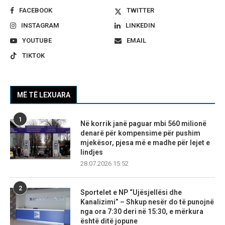
FACEBOOK
TWITTER
INSTAGRAM
LINKEDIN
YOUTUBE
EMAIL
TIKTOK
MË TË LEXUARA
1
Në korrik janë paguar mbi 560 milionë
denarë për kompensime për pushim
mjekësor, pjesa më e madhe për lejet e
lindjes
28.07.2026 15:52
2
Sportelet e NP “Ujësjellësi dhe
Kanalizimi” – Shkup nesër do të punojnë
nga ora 7:30 deri në 15:30, e mërkura
është ditë jopune