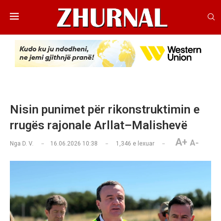
Nisin punimet për rikonstruktimin e
rrugës rajonale Arllat–Malishevë
A+
A-
Nga
D. V.
16.06.2026 10:38
1,346
e lexuar