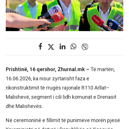
Prishtinë, 16 qershor, Zhurnal.mk –
Të martën,
16.06.2026, ka nisur zyrtarisht faza e
rikonstruktimit të rrugës rajonale R110 Arllat–
Malishevë, segment i cili lidh komunat e Drenasit
dhe Malishevës.
Në ceremoninë e fillimit të punimeve morën pjesë