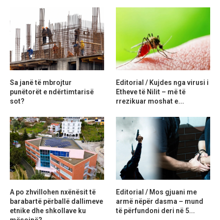
Sa janë të mbrojtur
Editorial / Kujdes nga virusi i
punëtorët e ndërtimtarisë
Etheve të Nilit – më të
sot?
rrezikuar moshat e...
A po zhvillohen nxënësit të
Editorial / Mos gjuani me
barabartë përballë dallimeve
armë nëpër dasma – mund
etnike dhe shkollave ku
të përfundoni deri në 5...
mësojnë?