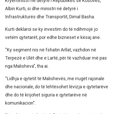
Kryeministri në detyrë i Republikës së Kosovës,
Albin Kurti, si dhe ministri në detyrë i
Infrastrukturës dhe Transportit, Dimal Basha.
Kurti deklaroi se ky investim do të ndihmojë jo
vetëm qytetarët, por edhe bizneset e kësaj ane.
“Ky segment nis në fshatin Arllat, vazhdon në
Terpezë e Ulët dhe e Lartë, për të vazhduar më pas
nga Malisheva”, tha ai.
“Lidhja e qytetit të Malishevës, me rrugët rajonale
dhe nacionale, do të lehtësohet lëvizja e qytetarëve
dhe do të krijohet siguria e qytetarëve në
komunikacion”.