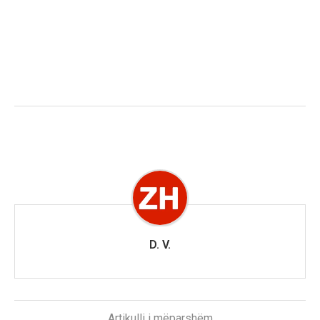
D. V.
Artikulli i mëparshëm