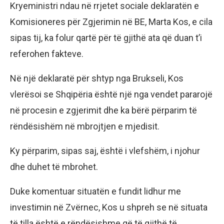
Kryeministri ndau në rrjetet sociale deklaratën e
Komisioneres për Zgjerimin në BE, Marta Kos, e cila
sipas tij, ka folur qartë për të gjithë ata që duan t’i
referohen fakteve.
Në një deklaratë për shtyp nga Brukseli, Kos
vlerësoi se Shqipëria është një nga vendet pararojë
në procesin e zgjerimit dhe ka bërë përparim të
rëndësishëm në mbrojtjen e mjedisit.
Ky përparim, sipas saj, është i vlefshëm, i njohur
dhe duhet të mbrohet.
Duke komentuar situatën e fundit lidhur me
investimin në Zvërnec, Kos u shpreh se në situata
të tilla është e rëndësishme që të gjithë të