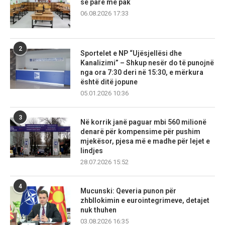
së parë më pak
06.08.2026 17:33
2
Sportelet e NP “Ujësjellësi dhe
Kanalizimi” – Shkup nesër do të punojnë
nga ora 7:30 deri në 15:30, e mërkura
është ditë jopune
05.01.2026 10:36
3
Në korrik janë paguar mbi 560 milionë
denarë për kompensime për pushim
mjekësor, pjesa më e madhe për lejet e
lindjes
28.07.2026 15:52
4
Mucunski: Qeveria punon për
zhbllokimin e eurointegrimeve, detajet
nuk thuhen
03.08.2026 16:35