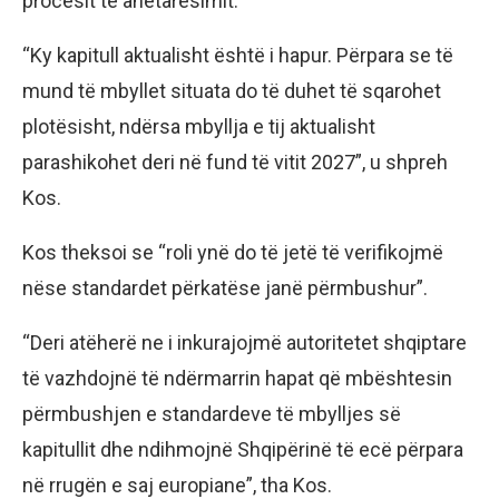
procesit të anëtarësimit.
“Ky kapitull aktualisht është i hapur. Përpara se të
mund të mbyllet situata do të duhet të sqarohet
plotësisht, ndërsa mbyllja e tij aktualisht
parashikohet deri në fund të vitit 2027”, u shpreh
Kos.
Kos theksoi se “roli ynë do të jetë të verifikojmë
nëse standardet përkatëse janë përmbushur”.
“Deri atëherë ne i inkurajojmë autoritetet shqiptare
të vazhdojnë të ndërmarrin hapat që mbështesin
përmbushjen e standardeve të mbylljes së
kapitullit dhe ndihmojnë Shqipërinë të ecë përpara
në rrugën e saj europiane”, tha Kos.