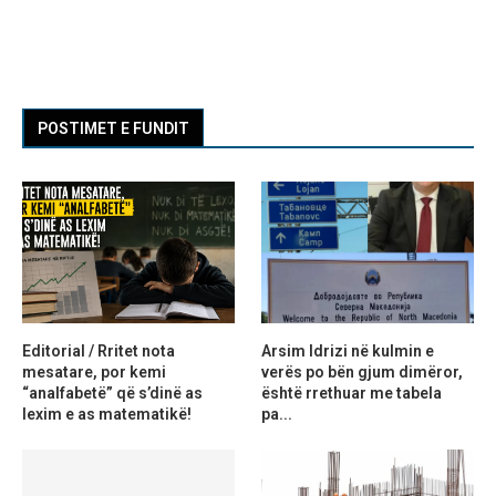
POSTIMET E FUNDIT
Editorial / Rritet nota
Arsim Idrizi në kulmin e
mesatare, por kemi
verës po bën gjum dimëror,
“analfabetë” që s’dinë as
është rrethuar me tabela
lexim e as matematikë!
pa...