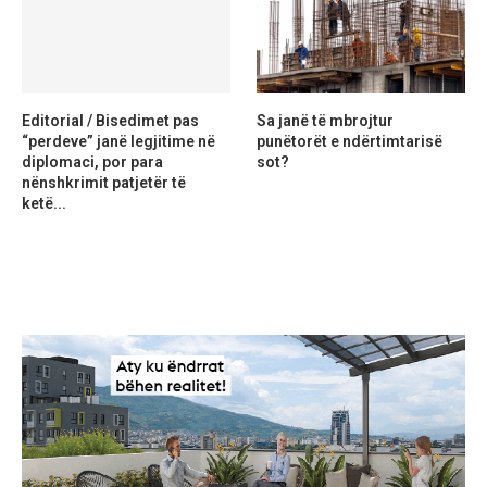
Editorial / Bisedimet pas
Sa janë të mbrojtur
“perdeve” janë legjitime në
punëtorët e ndërtimtarisë
diplomaci, por para
sot?
nënshkrimit patjetër të
ketë...