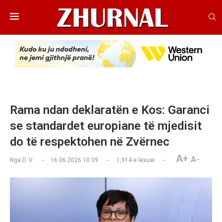
Rama ndan deklaratën e Kos: Garanci
se standardet europiane të mjedisit
do të respektohen në Zvërnec
A+
A-
Nga
D. V.
16.06.2026 10:39
1,914
e lexuar