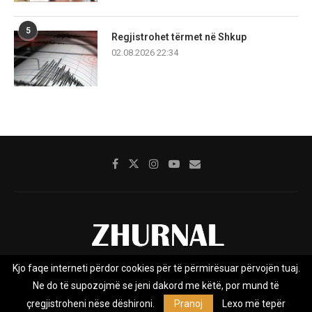
5
Regjistrohet tërmet në Shkup
02.08.2026 22:34
Kjo faqe interneti përdor cookies për të përmirësuar përvojën tuaj.
Rreth nesh
Impresumi
Marketing
Kontakt
Ne do të supozojmë se jeni dakord me këtë, por mund të
Privacy Policy
çregjistroheni nëse dëshironi.
Pranoj
Lexo më tepër