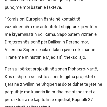
punojmë mbi bazën e fakteve.
“Komisioni Europian është në kontakt të
vazhdueshëm me autoritetet shqiptare, jo vetëm
me kryeministrin Edi Rama. Sapo patëm vizitën e
Drejtoreshës sonë për Ballkanin Perëndimor,
Valentina Superti, e cila u takua javën e kaluar në
Tiranë me ministrin e Mjedisit”, theksoi ajo.
Për sa i përket projektit në zonën Pishporo-Nartë,
Kos u shpreh se ashtu si për të gjitha projektet e
tjera në zhvillim në Shqipëri ai do të duhet të jetë në
përputhje me kuadrin ligjor dhe me standardet e
përcaktuara në kapitullin e mjedisit, Kapitulli 27 i