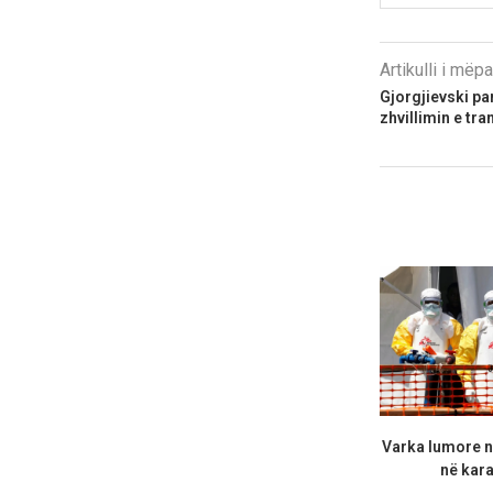
Artikulli i më
Gjorgjievski par
zhvillimin e tra
Varka lumore n
në kara