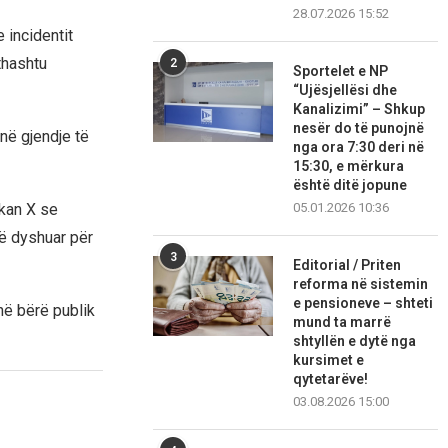
28.07.2026 15:52
 incidentit
thashtu
2
Sportelet e NP
“Ujësjellësi dhe
Kanalizimi” – Shkup
nesër do të punojnë
 në gjendje të
nga ora 7:30 deri në
15:30, e mërkura
është ditë jopune
ikan X se
05.01.2026 10:36
të dyshuar për
3
Editorial / Priten
reforma në sistemin
e pensioneve – shteti
në bërë publik
mund ta marrë
shtyllën e dytë nga
kursimet e
qytetarëve!
03.08.2026 15:00