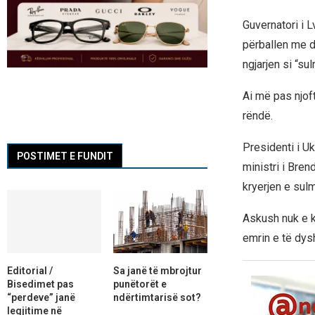
Guvernatori i 
përballen me de
ngjarjen si “sul
Ai më pas njoft
rëndë.
Presidenti i U
POSTIMET E FUNDIT
ministri i Bre
kryerjen e sulm
Askush nuk e k
emrin e të dysh
Editorial /
Sa janë të mbrojtur
Bisedimet pas
punëtorët e
“perdeve” janë
ndërtimtarisë sot?
legjitime në