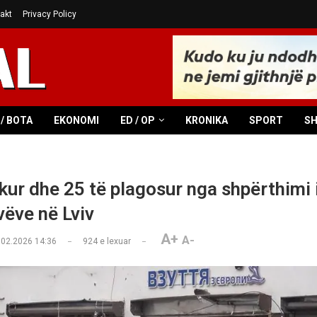
akt
Privacy Policy
/ BOTA
EKONOMI
ED / OP
KRONIKA
SPORT
S
ekur dhe 25 të plagosur nga shpërthimi 
vëve në Lviv
A+
A-
.02.2026 14:36
924
e lexuar