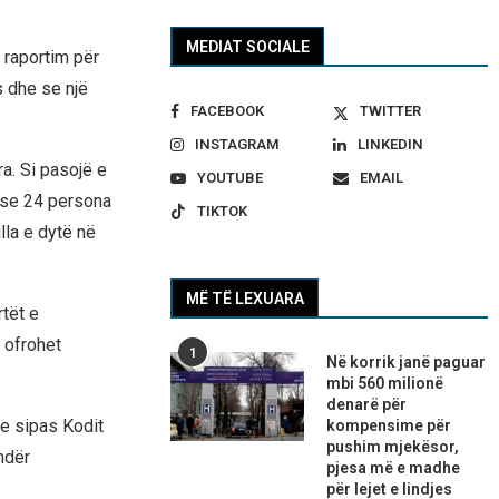
MEDIAT SOCIALE
 raportim për
s dhe se një
FACEBOOK
TWITTER
INSTAGRAM
LINKEDIN
a. Si pasojë e
YOUTUBE
EMAIL
r se 24 persona
TIKTOK
lla e dytë në
MË TË LEXUARA
rtët e
 ofrohet
1
Në korrik janë paguar
mbi 560 milionë
denarë për
le sipas Kodit
kompensime për
pushim mjekësor,
ndër
pjesa më e madhe
për lejet e lindjes