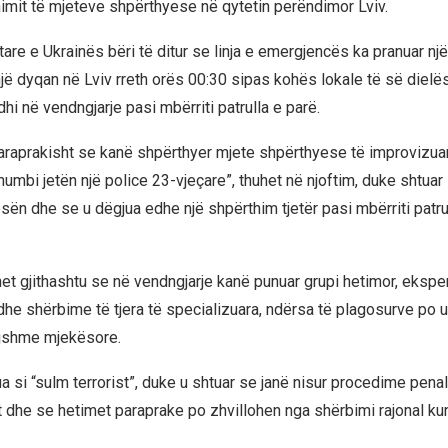
imit të mjeteve shpërthyese në qytetin perëndimor Lviv.
re e Ukrainës bëri të ditur se linja e emergjencës ka pranuar një
një dyqan në Lviv rreth orës 00:30 sipas kohës lokale të së dielë
i në vendngjarje pasi mbërriti patrulla e parë.
araprakisht se kanë shpërthyer mjete shpërthyese të improvizuar
umbi jetën një police 23-vjeçare”, thuhet në njoftim, duke shtua
osën dhe se u dëgjua edhe një shpërthim tjetër pasi mbërriti patru
het gjithashtu se në vendngjarje kanë punuar grupi hetimor, ekspe
he shërbime të tjera të specializuara, ndërsa të plagosurve po u
jshme mjekësore.
ua si “sulm terrorist”, duke u shtuar se janë nisur procedime pena
t dhe se hetimet paraprake po zhvillohen nga shërbimi rajonal ku