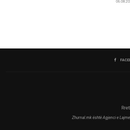
06.08.20
FACE
Rret
Zhurnal.mk është Agjenci e Lajme