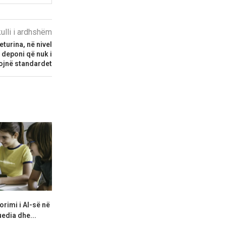
kulli i ardhshëm
urina, në nivel
 deponi që nuk i
ojnë standardet
orimi i AI-së në
Shtetet anëtare të SCO-së
Koreja e Ver
uedia dhe...
zhvillojnë një stërvitje
raketë balist