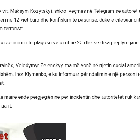
Lvivit, Maksym Kozytskyi, shkroi veçmas në Telegram se autorët e
ri në 12 vjet burg dhe konfiskim të pasurisë, duke e cilësuar gji
m terrorist”.
oi se numri i të plagosurve u rrit në 25 dhe se disa prej tyre janë
krainës, Volodymyr Zelenskyy, tha më vonë në rrjetin social amer
ndshëm, Ihor Klymenko, e ka informuar për ndalimin e një personi 
it.
a marrë ende përgjegjësinë për incidentin dhe autoritetet nuk ka
uarit.