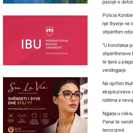
pasojë e deton
Policia Kombëta
një thyerje në 
shpërthim ndodh
“U konstatua p
shpërthimeve h
të tjerë u plag
vendngjarje.
Në njoftim thu
eksplozivëve d
ndihma e nevo
Ngjarja u cilës
Penal të vendi
terrorizmit.