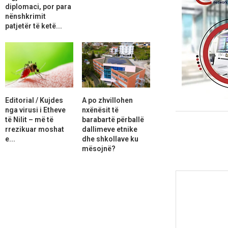
diplomaci, por para
nënshkrimit
patjetër të ketë...
Editorial / Kujdes
A po zhvillohen
nga virusi i Etheve
nxënësit të
të Nilit – më të
barabartë përballë
rrezikuar moshat
dallimeve etnike
e...
dhe shkollave ku
mësojnë?