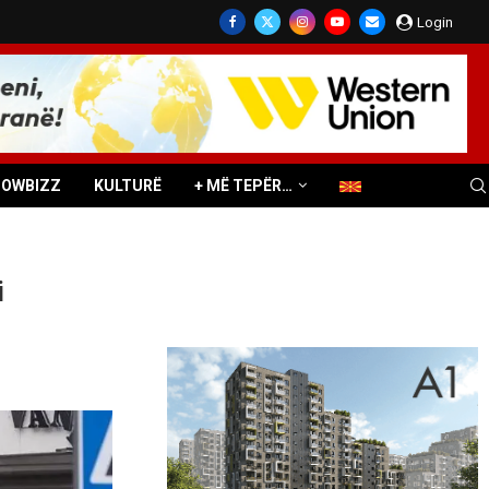
Login
HOWBIZZ
KULTURË
+ MË TEPËR…
i