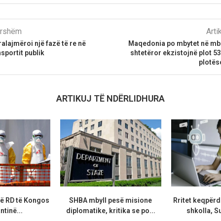
parshëm
Arti
alajmëroi një fazë të re në
Maqedonia po mbytet në mbet
nsportit publik
shtetëror ekzistojnë plot 53
plotës
ARTIKUJ TË NDËRLIDHURA
ë RD të Kongos
SHBA mbyll pesë misione
Rritet keqpërd
ntinë...
diplomatike, kritika se po...
shkolla, S