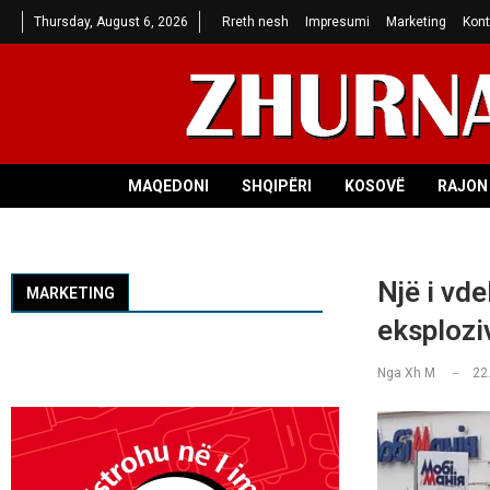
Thursday, August 6, 2026
Rreth nesh
Impresumi
Marketing
Kont
MAQEDONI
SHQIPËRI
KOSOVË
RAJON 
Një i vd
MARKETING
eksplozi
Nga
Xh M
22