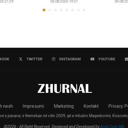
26 21:29
06.08.2026 19:37
06.08.2
BOOK
TWITTER
INSTAGRAM
YOUTUBE
h nesh
Impresumi
Marketing
Kontakt
Privacy P
ve e pavarur, e themeluar në vitin 2009, që e mbulon Maqedoninë, Kosovën,
@2026 - All Right Reserved. Designed and Developed by
Anet.Com.Mk