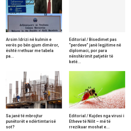
Arsim Idrizi në kulmin e
Editorial / Bisedimet pas
verës po bën gjum dimëror,
“perdeve” janë legjitime në
është rrethuar me tabela
diplomaci, por para
pa...
nënshkrimit patjetër të
ketë...
Sa janë të mbrojtur
Editorial / Kujdes nga virusi i
punëtorët e ndërtimtarisë
Etheve të Nilit – më të
sot?
rrezikuar moshat e...