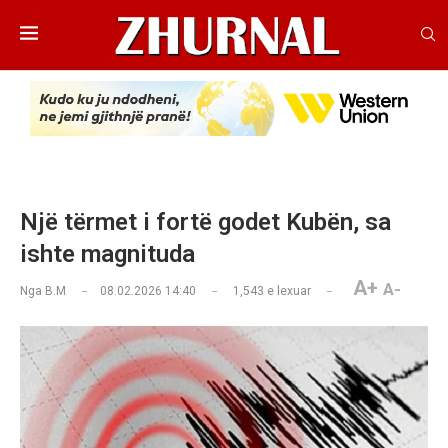
Një tërmet i fortë godet Kubën, sa
ishte magnituda
A+
A-
Nga
B.M
08.02.2026 14:40
1,543
e lexuar