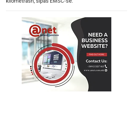
kilometrash, sipas EMSC-së.