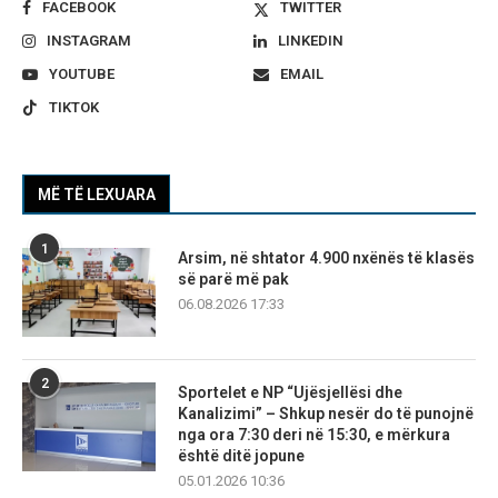
FACEBOOK
TWITTER
INSTAGRAM
LINKEDIN
YOUTUBE
EMAIL
TIKTOK
MË TË LEXUARA
1
Arsim, në shtator 4.900 nxënës të klasës
së parë më pak
06.08.2026 17:33
2
Sportelet e NP “Ujësjellësi dhe
Kanalizimi” – Shkup nesër do të punojnë
nga ora 7:30 deri në 15:30, e mërkura
është ditë jopune
05.01.2026 10:36