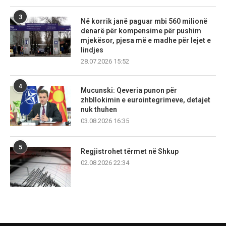
3
Në korrik janë paguar mbi 560 milionë
denarë për kompensime për pushim
mjekësor, pjesa më e madhe për lejet e
lindjes
28.07.2026 15:52
4
Mucunski: Qeveria punon për
zhbllokimin e eurointegrimeve, detajet
nuk thuhen
03.08.2026 16:35
5
Regjistrohet tërmet në Shkup
02.08.2026 22:34