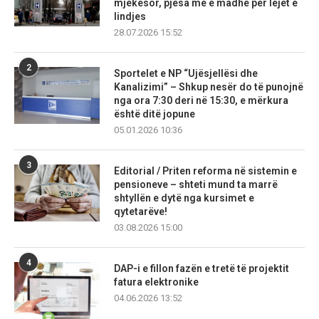
mjekësor, pjesa më e madhe për lejet e
lindjes
28.07.2026 15:52
2
Sportelet e NP “Ujësjellësi dhe
Kanalizimi” – Shkup nesër do të punojnë
nga ora 7:30 deri në 15:30, e mërkura
është ditë jopune
05.01.2026 10:36
3
Editorial / Priten reforma në sistemin e
pensioneve – shteti mund ta marrë
shtyllën e dytë nga kursimet e
qytetarëve!
03.08.2026 15:00
4
DAP-i e fillon fazën e tretë të projektit
fatura elektronike
04.06.2026 13:52