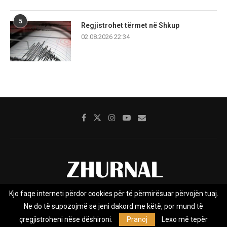
5
Regjistrohet tërmet në Shkup
02.08.2026 22:34
Kjo faqe interneti përdor cookies për të përmirësuar përvojën tuaj.
Rreth nesh
Impresumi
Marketing
Kontakt
Ne do të supozojmë se jeni dakord me këtë, por mund të
Privacy Policy
çregjistroheni nëse dëshironi.
Pranoj
Lexo më tepër