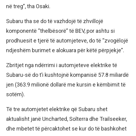
në treg”, tha Osaki.
Subaru tha se do të vazhdojë të zhvillojë
komponentë “thelbësorë” të BEV, por ashtu si
prodhuesit e tjerë të automjeteve, do të “zvogëlojë
ndjeshëm burimet e alokuara për këtë përpjekje”.
Zbritjet nga ndërrimi i automjeteve elektrike të
Subaru-së do t’i kushtojnë kompanisë 57.8 miliardë
jen (363.9 milionë dollarë me kursin e këmbimit të
sotëm).
Të tre automjetet elektrike që Subaru shet
aktualisht janë Uncharted, Solterra dhe Trailseeker,
dhe mbetet të përcaktohet se kur do të bashkohet