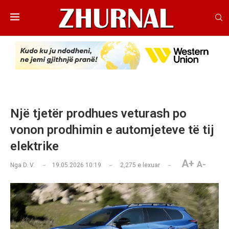
Një tjetër prodhues veturash po
vonon prodhimin e automjeteve të tij
elektrike
A+
A-
Nga
D. V.
19.05.2026 10:19
2,275
e lexuar