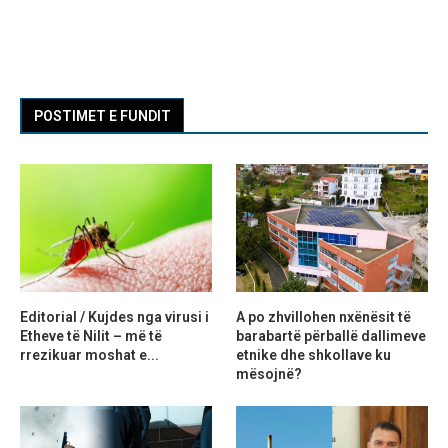
POSTIMET E FUNDIT
Editorial / Kujdes nga virusi i
A po zhvillohen nxënësit të
Etheve të Nilit – më të
barabartë përballë dallimeve
rrezikuar moshat e...
etnike dhe shkollave ku
mësojnë?