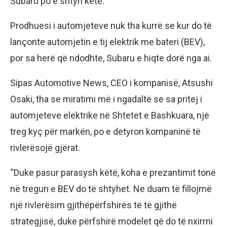
Subaru po e shtyn këtë.
Prodhuesi i automjeteve nuk tha kurrë se kur do të
lançonte automjetin e tij elektrik me bateri (BEV),
por sa herë që ndodhte, Subaru e hiqte dorë nga ai.
Sipas Automotive News, CEO i kompanisë, Atsushi
Osaki, tha se miratimi më i ngadaltë se sa pritej i
automjeteve elektrike në Shtetet e Bashkuara, një
treg kyç për markën, po e detyron kompaninë të
rivlerësojë gjërat.
“Duke pasur parasysh këtë, koha e prezantimit tonë
në tregun e BEV do të shtyhet. Ne duam të fillojmë
një rivlerësim gjithëpërfshirës të të gjithë
strategjisë, duke përfshirë modelet që do të nxirrni