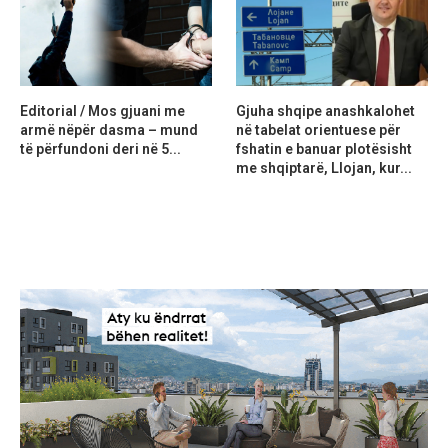
Editorial / Mos gjuani me
Gjuha shqipe anashkalohet
armë nëpër dasma – mund
në tabelat orientuese për
të përfundoni deri në 5...
fshatin e banuar plotësisht
me shqiptarë, Llojan, kur...