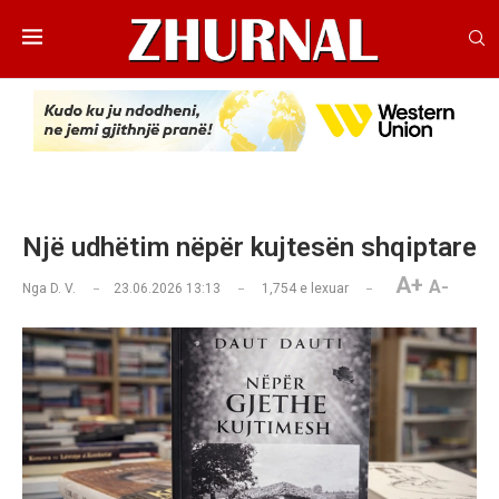
Një udhëtim nëpër kujtesën shqiptare
A+
A-
Nga
D. V.
23.06.2026 13:13
1,754
e lexuar