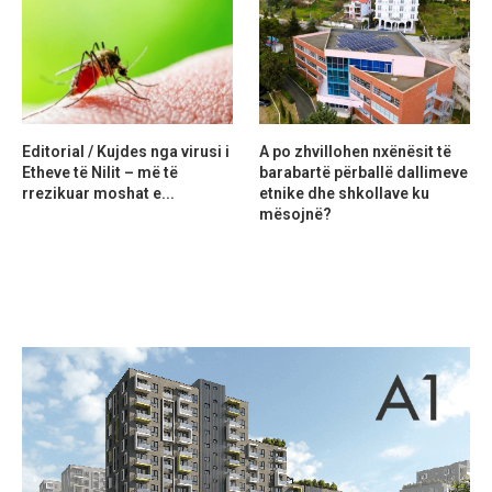
Editorial / Kujdes nga virusi i
A po zhvillohen nxënësit të
Etheve të Nilit – më të
barabartë përballë dallimeve
rrezikuar moshat e...
etnike dhe shkollave ku
mësojnë?