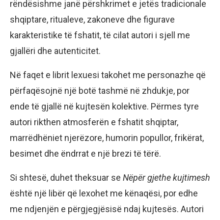
rëndësishme janë përshkrimet e jetës tradicionale
shqiptare, ritualeve, zakoneve dhe figurave
karakteristike të fshatit, të cilat autori i sjell me
gjallëri dhe autenticitet.
Në faqet e librit lexuesi takohet me personazhe që
përfaqësojnë një botë tashmë në zhdukje, por
ende të gjallë në kujtesën kolektive. Përmes tyre
autori rikthen atmosferën e fshatit shqiptar,
marrëdhëniet njerëzore, humorin popullor, frikërat,
besimet dhe ëndrrat e një brezi të tërë.
Si shtesë, duhet theksuar se
Nëpër gjethe kujtimesh
është një libër që lexohet me kënaqësi, por edhe
me ndjenjën e përgjegjësisë ndaj kujtesës. Autori