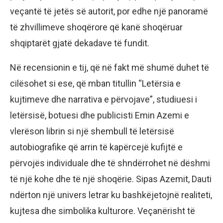
veçantë të jetës së autorit, por edhe një panoramë
të zhvillimeve shoqërore që kanë shoqëruar
shqiptarët gjatë dekadave të fundit.
Në recensionin e tij, që në fakt më shumë duhet të
cilësohet si ese, që mban titullin “Letërsia e
kujtimeve dhe narrativa e përvojave”, studiuesi i
letërsisë, botuesi dhe publicisti Emin Azemi e
vlerëson librin si një shembull të letërsisë
autobiografike që arrin të kapërcejë kufijtë e
përvojës individuale dhe të shndërrohet në dëshmi
të një kohe dhe të një shoqërie. Sipas Azemit, Dauti
ndërton një univers letrar ku bashkëjetojnë realiteti,
kujtesa dhe simbolika kulturore. Veçanërisht të