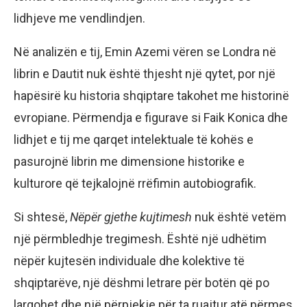
lidhjeve me vendlindjen.
Në analizën e tij, Emin Azemi vëren se Londra në
librin e Dautit nuk është thjesht një qytet, por një
hapësirë ku historia shqiptare takohet me historinë
evropiane. Përmendja e figurave si Faik Konica dhe
lidhjet e tij me qarqet intelektuale të kohës e
pasurojnë librin me dimensione historike e
kulturore që tejkalojnë rrëfimin autobiografik.
Si shtesë,
Nëpër gjethe kujtimesh
nuk është vetëm
një përmbledhje tregimesh. Është një udhëtim
nëpër kujtesën individuale dhe kolektive të
shqiptarëve, një dëshmi letrare për botën që po
largohet dhe një përpjekje për ta ruajtur atë përmes