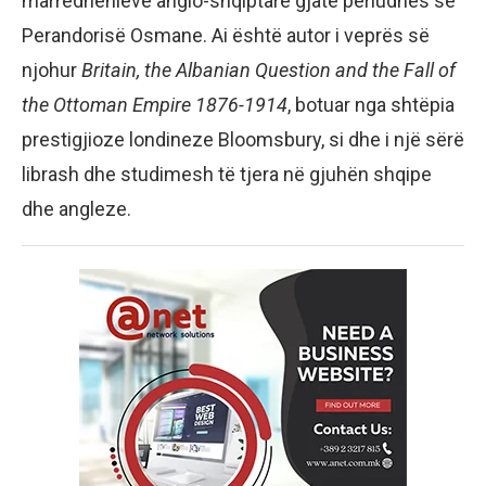
marrëdhënieve anglo-shqiptare gjatë periudhës së
Perandorisë Osmane. Ai është autor i veprës së
njohur
Britain, the Albanian Question and the Fall of
the Ottoman Empire 1876-1914
, botuar nga shtëpia
prestigjioze londineze Bloomsbury, si dhe i një sërë
librash dhe studimesh të tjera në gjuhën shqipe
dhe angleze.