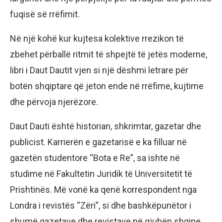
fuqisë së rrëfimit.
Në një kohë kur kujtesa kolektive rrezikon të
zbehet përballë ritmit të shpejtë të jetës moderne,
libri i Daut Dautit vjen si një dëshmi letrare për
botën shqiptare që jeton ende në rrëfime, kujtime
dhe përvoja njerëzore.
Daut Dauti është historian, shkrimtar, gazetar dhe
publicist. Karrierën e gazetarisë e ka filluar në
gazetën studentore “Bota e Re”, sa ishte në
studime në Fakultetin Juridik të Universitetit të
Prishtinës. Më vonë ka qenë korrespondent nga
Londra i revistës “Zëri”, si dhe bashkëpunëtor i
shumë gazetave dhe revistave në gjuhën shqipe.