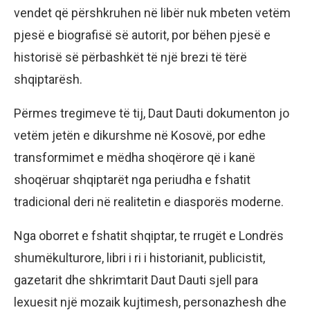
vendet që përshkruhen në libër nuk mbeten vetëm
pjesë e biografisë së autorit, por bëhen pjesë e
historisë së përbashkët të një brezi të tërë
shqiptarësh.
Përmes tregimeve të tij, Daut Dauti dokumenton jo
vetëm jetën e dikurshme në Kosovë, por edhe
transformimet e mëdha shoqërore që i kanë
shoqëruar shqiptarët nga periudha e fshatit
tradicional deri në realitetin e diasporës moderne.
Nga oborret e fshatit shqiptar, te rrugët e Londrës
shumëkulturore, libri i ri i historianit, publicistit,
gazetarit dhe shkrimtarit Daut Dauti sjell para
lexuesit një mozaik kujtimesh, personazhesh dhe