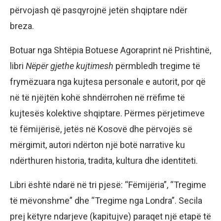
përvojash që pasqyrojnë jetën shqiptare ndër
breza.
Botuar nga Shtëpia Botuese Agoraprint në Prishtinë,
libri
Nëpër gjethe kujtimesh
përmbledh tregime të
frymëzuara nga kujtesa personale e autorit, por që
në të njëjtën kohë shndërrohen në rrëfime të
kujtesës kolektive shqiptare. Përmes përjetimeve
të fëmijërisë, jetës në Kosovë dhe përvojës së
mërgimit, autori ndërton një botë narrative ku
ndërthuren historia, tradita, kultura dhe identiteti.
Libri është ndarë në tri pjesë: “Fëmijëria”, “Tregime
të mëvonshme” dhe “Tregime nga Londra”. Secila
prej këtyre ndarjeve (kapitujve) paraqet një etapë të