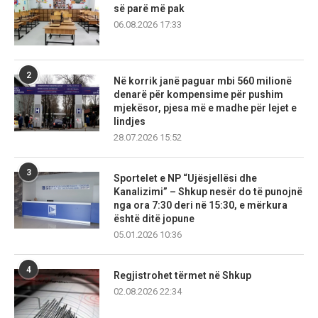
së parë më pak
06.08.2026 17:33
2
Në korrik janë paguar mbi 560 milionë
denarë për kompensime për pushim
mjekësor, pjesa më e madhe për lejet e
lindjes
28.07.2026 15:52
3
Sportelet e NP “Ujësjellësi dhe
Kanalizimi” – Shkup nesër do të punojnë
nga ora 7:30 deri në 15:30, e mërkura
është ditë jopune
05.01.2026 10:36
4
Regjistrohet tërmet në Shkup
02.08.2026 22:34