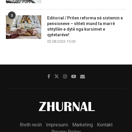
5
Editorial / Priten reforma në sistemin e
pensioneve – shteti mund ta marrë
shtyllën e dytë nga kursimet e
qytetarëve!
03.08.2026 15:00
Rreth nesh
Impresumi
Marketing
Kontakt
Privacy Policy