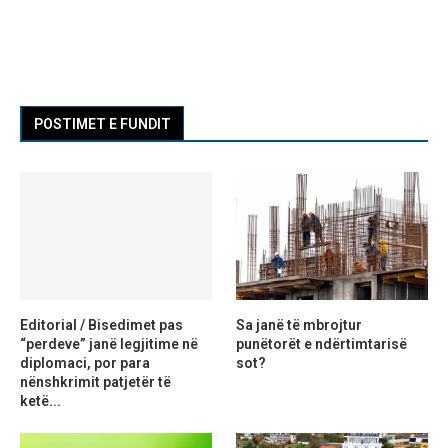
POSTIMET E FUNDIT
Editorial / Bisedimet pas
Sa janë të mbrojtur
“perdeve” janë legjitime në
punëtorët e ndërtimtarisë
diplomaci, por para
sot?
nënshkrimit patjetër të
ketë...