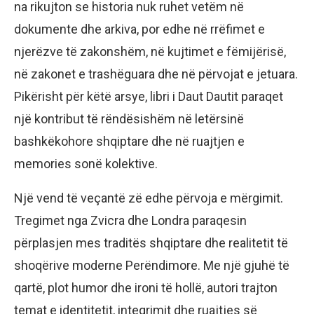
na rikujton se historia nuk ruhet vetëm në
dokumente dhe arkiva, por edhe në rrëfimet e
njerëzve të zakonshëm, në kujtimet e fëmijërisë,
në zakonet e trashëguara dhe në përvojat e jetuara.
Pikërisht për këtë arsye, libri i Daut Dautit paraqet
një kontribut të rëndësishëm në letërsinë
bashkëkohore shqiptare dhe në ruajtjen e
memories sonë kolektive.
Një vend të veçantë zë edhe përvoja e mërgimit.
Tregimet nga Zvicra dhe Londra paraqesin
përplasjen mes traditës shqiptare dhe realitetit të
shoqërive moderne Perëndimore. Me një gjuhë të
qartë, plot humor dhe ironi të hollë, autori trajton
temat e identitetit, integrimit dhe ruajtjes së