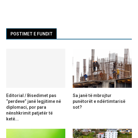
POSTIMET E FUNDIT
Editorial / Bisedimet pas
Sa janë të mbrojtur
“perdeve” janë legjitime në
punëtorët e ndërtimtarisë
diplomaci, por para
sot?
nënshkrimit patjetër të
ketë...