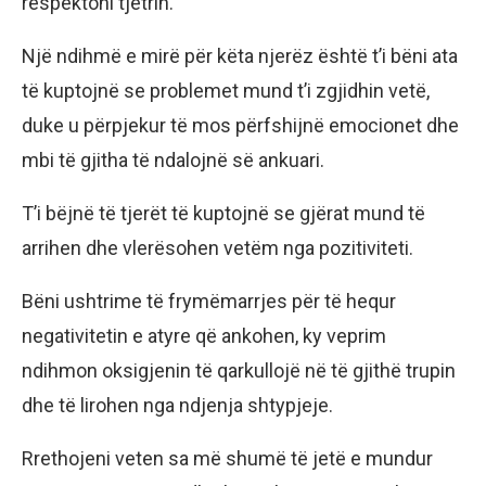
respektoni tjetrin.
Një ndihmë e mirë për këta njerëz është t’i bëni ata
të kuptojnë se problemet mund t’i zgjidhin vetë,
duke u përpjekur të mos përfshijnë emocionet dhe
mbi të gjitha të ndalojnë së ankuari.
T’i bëjnë të tjerët të kuptojnë se gjërat mund të
arrihen dhe vlerësohen vetëm nga pozitiviteti.
Bëni ushtrime të frymëmarrjes për të hequr
negativitetin e atyre që ankohen, ky veprim
ndihmon oksigjenin të qarkullojë në të gjithë trupin
dhe të lirohen nga ndjenja shtypjeje.
Rrethojeni veten sa më shumë të jetë e mundur