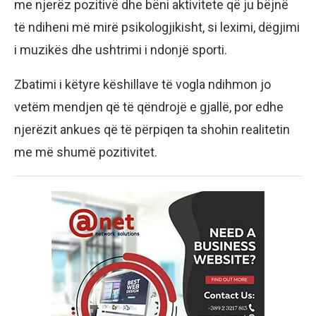
me njerëz pozitivë dhe bëni aktivitete që ju bëjnë
të ndiheni më mirë psikologjikisht, si leximi, dëgjimi
i muzikës dhe ushtrimi i ndonjë sporti.
Zbatimi i këtyre këshillave të vogla ndihmon jo
vetëm mendjen që të qëndrojë e gjallë, por edhe
njerëzit ankues që të përpiqen ta shohin realitetin
me më shumë pozitivitet.