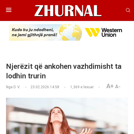
Njerëzit që ankohen vazhdimisht ta
lodhin trurin
A+
A-
Nga
D. V.
23.02.2026 14:58
1,369
e lexuar