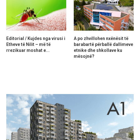
Editorial / Kujdes nga virusi i
A po zhvillohen nxënësit të
Etheve të Nilit – më të
barabartë përballë dallimeve
rrezikuar moshat e...
etnike dhe shkollave ku
mësojnë?