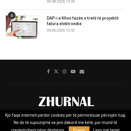
03.08.2026 15:00
5
DAP-i e fillon fazën e tretë të projektit
fatura elektronike
04.06.2026 13:52
Kjo faqe interneti përdor cookies për të përmirësuar përvojën tuaj.
Rreth nesh
Impresumi
Marketing
Kontakt
Ne do të supozojmë se jeni dakord me këtë, por mund të
Privacy Policy
çregjistroheni nëse dëshironi.
Pranoj
Lexo më tepër