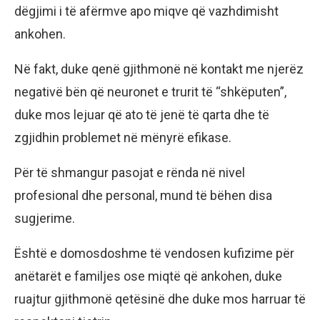
dëgjimi i të afërmve apo miqve që vazhdimisht
ankohen.
Në fakt, duke qenë gjithmonë në kontakt me njerëz
negativë bën që neuronet e trurit të “shkëputen”,
duke mos lejuar që ato të jenë të qarta dhe të
zgjidhin problemet në mënyrë efikase.
Për të shmangur pasojat e rënda në nivel
profesional dhe personal, mund të bëhen disa
sugjerime.
Është e domosdoshme të vendosen kufizime për
anëtarët e familjes ose miqtë që ankohen, duke
ruajtur gjithmonë qetësinë dhe duke mos harruar të