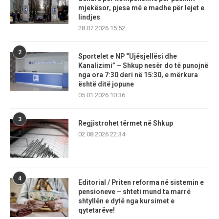
mjekësor, pjesa më e madhe për lejet e
lindjes
28.07.2026 15:52
2
Sportelet e NP “Ujësjellësi dhe
Kanalizimi” – Shkup nesër do të punojnë
nga ora 7:30 deri në 15:30, e mërkura
është ditë jopune
05.01.2026 10:36
3
Regjistrohet tërmet në Shkup
02.08.2026 22:34
4
Editorial / Priten reforma në sistemin e
pensioneve – shteti mund ta marrë
shtyllën e dytë nga kursimet e
qytetarëve!