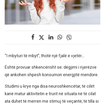
“I mbyturi të mbyt”, thotë një fjalë e vjetër…
Është provuar shkencërisht se: dëgjimi i njerëzve
që ankohen shpesh konsumon energjitë mendore.
Studimi u krye nga disa neuroshkencëtar, të cilët
kanë matur aktivitetin e trurit në situata në të cilat
ata duhet të merren me stimuj të veçantë, të tilla si