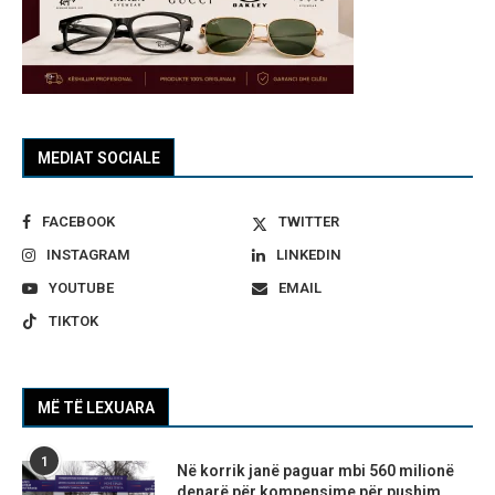
MEDIAT SOCIALE
FACEBOOK
TWITTER
INSTAGRAM
LINKEDIN
YOUTUBE
EMAIL
TIKTOK
MË TË LEXUARA
1
Në korrik janë paguar mbi 560 milionë
denarë për kompensime për pushim