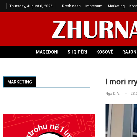
Thursday, August 6, 2026
Rreth nesh
Impresumi
Marketing
Kont
MAQEDONI
SHQIPËRI
KOSOVË
RAJON 
I mori r
MARKETING
Nga
D. V.
23.