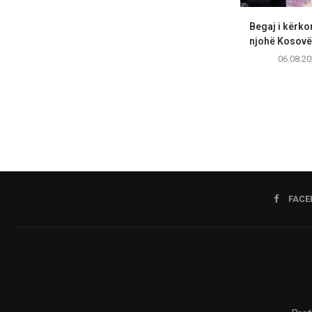
Begaj i kërko
njohë Kosovën
06.08.20
FACE