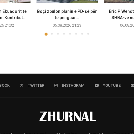
n Ekuadorit të
Boçi zbulon planin e PD-së për
Eric P. Wend
: Kontribut...
të penguar...
SHBA-ve në 
26 21:32
06.08.2026 21:23
06.08.2
BOOK
TWITTER
INSTAGRAM
YOUTUBE