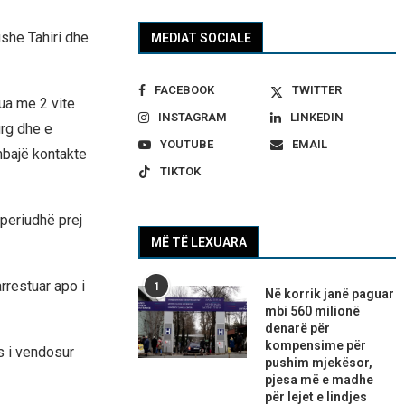
ushe Tahiri dhe
MEDIAT SOCIALE
FACEBOOK
TWITTER
nua me 2 vite
INSTAGRAM
LINKEDIN
urg dhe e
YOUTUBE
EMAIL
mbajë kontakte
TIKTOK
 periudhë prej
MË TË LEXUARA
rrestuar apo i
1
Në korrik janë paguar
mbi 560 milionë
denarë për
kompensime për
s i vendosur
pushim mjekësor,
pjesa më e madhe
për lejet e lindjes