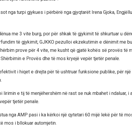
ot nga turpi gjykues i përbërë nga gjyqtarët Irena Gjoka, Engjëll
dënua me 3 vite burg, por për shkak të gjykimit të shkurtuar u dë
rfundim të gjykimit, GJKKO pezulloi ekzekutimin e dënimit me b
hërbim prove për 4 vite, me kusht që gjatë kohës së provës të 
e Shërbimin e Provës dhe të mos kryejë vepër tjetër penale.
efektivit i hiqet e drejta për të ushtruar funksione publike, për një
.
lirimin e tij të menjëhershëm në rast se nuk mbahet i ndaluar, i a
vepër tjetër penale.
stua nga AMP pasi i ka kërkoi një qytetari 60 mijë lekë për të mo
ë mos i bllokuar automjetin.