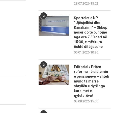
28.07.2026 15:52
2
Sportelet e NP
“Ujësjellësi dhe
Kanalizimi” – Shkup
nesër do të punojnë
nga ora 7:30 deri në
15:30, e mërkura
është ditë jopune
05.01.2026 10:36
3
Editorial / Priten
reforma në sistemin
e pensioneve – shteti
mund ta marrë
shtyllën e dytë nga
kursimet e
qytetarëve!
03.08.2026 15:00