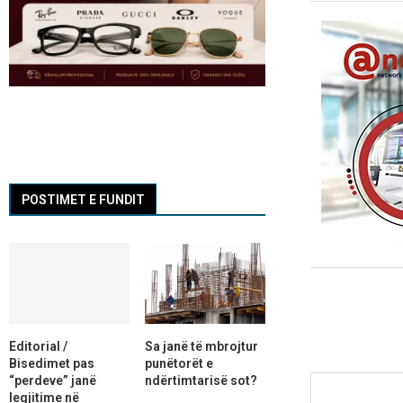
POSTIMET E FUNDIT
Editorial /
Sa janë të mbrojtur
Bisedimet pas
punëtorët e
“perdeve” janë
ndërtimtarisë sot?
legjitime në