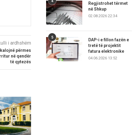
4
Regjistrohet tërmet
në Shkup
02.08.2026 22:34
5
DAP-i e fillon fazën e
kulli i ardhshëm
tretë të projektit
i kalojnë përmes
fatura elektronike
arritur në qendër
04.06.2026 13:52
të qytezës