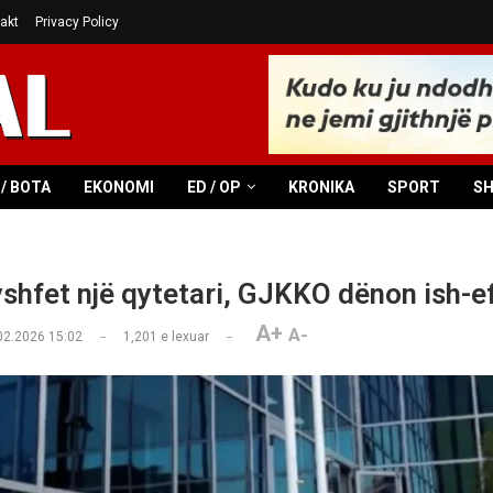
akt
Privacy Policy
/ BOTA
EKONOMI
ED / OP
KRONIKA
SPORT
S
ryshfet një qytetari, GJKKO dënon ish-e
A+
A-
02.2026 15:02
1,201
e lexuar