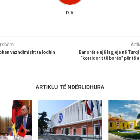
D. V.
parshëm
Arti
ohen vazhdimisht ta lodhin
Banorët e një lagjeje në Turq
“korridorit të borës” për të 
ARTIKUJ TË NDËRLIDHURA