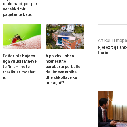
diplomaci, por para
nënshkrimit
patjetër të ketë...
Artikulli i më
Njerëzit që ank
trurin
Editorial / Kujdes
A po zhvillohen
nga virusi i Etheve
nxënësit të
të Nilit – më të
barabartë përballë
rrezikuar moshat
dallimeve etnike
e...
dhe shkollave ku
mësojnë?