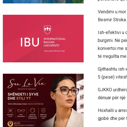
Vendimi u mor s
Besmir Stroka.
Ish-efektivi u 
burgimi. Në pë
konvertoi me s
të rregullta m
Gjithashtu ish-
5 (pesë) vitesh
GJKKO urdhëroi 
dënuar për një 
Hoxhalli u arre
gjobë dhe për t