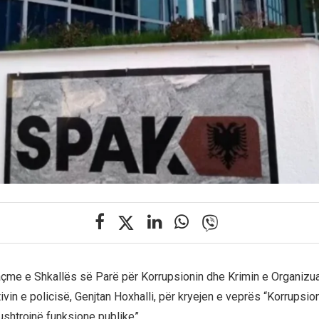
çme e Shkallës së Parë për Korrupsionin dhe Krimin e Organizua
tivin e policisë, Genjtan Hoxhalli, për kryejen e veprës “Korrupsion
shtrojnë funksione publike”.