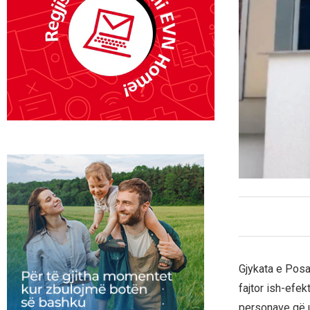
Gjykata e Posa
fajtor ish-efek
personave që u