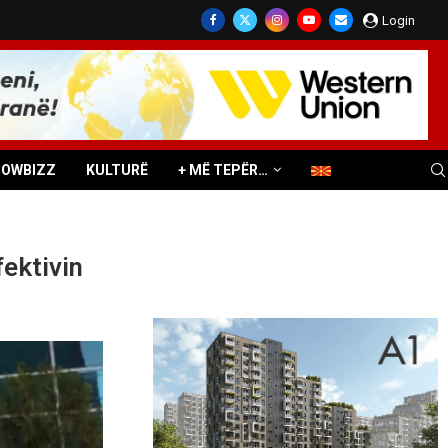
Login
HOWBIZZ
KULTURË
+ MË TEPËR…
fektivin