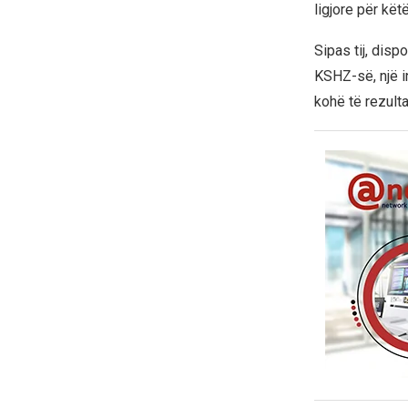
ligjore për kët
Sipas tij, disp
KSHZ-së, një i
kohë të rezult