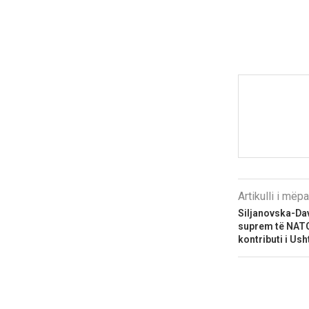
Artikulli i më
Siljanovska-Da
suprem të NATO
kontributi i Us