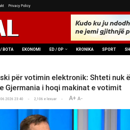
akt
Privacy Policy
/ BOTA
EKONOMI
ED / OP
KRONIKA
SPORT
S
ki për votimin elektronik: Shteti nuk 
he Gjermania i hoqi makinat e votimit
A+
A-
.06.2026 23:40
2,106
e lexuar