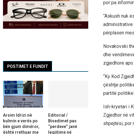
por pa informi
“Askush nuk ës
administrative
përplasen mes t
Novakovski th
dhe vendimeve p
zgjedhore apo 
POSTIMET E FUNDIT
“Ky Kod Zgjedh
çështje politik
partitë politike
Ish-kryetari i
Zgjedhor në vit
Arsim Idrizi në
Editorial /
kulmin e verës po
Bisedimet pas
shpejtësi, por
bën gjum dimëror,
“perdeve” janë
është rrethuar me
legjitime në