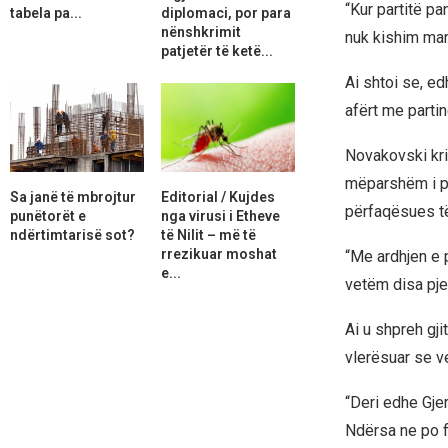
“Kur partitë p
tabela pa...
diplomaci, por para
nënshkrimit
nuk kishim man
patjetër të ketë...
Ai shtoi se, e
afërt me parti
Novakovski krit
mëparshëm i pu
Sa janë të mbrojtur
Editorial / Kujdes
përfaqësues të 
punëtorët e
nga virusi i Etheve
ndërtimtarisë sot?
të Nilit – më të
rrezikuar moshat
“Me ardhjen e p
e...
vetëm disa pje
Ai u shpreh gji
vlerësuar se ve
“Deri edhe Gje
Ndërsa ne po f