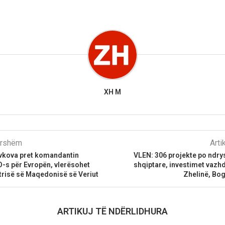
XH M
parshëm
Arti
vkova pret komandantin
VLEN: 306 projekte po ndr
-s për Evropën, vlerësohet
shqiptare, investimet vazh
htrisë së Maqedonisë së Veriut
Zhelinë, Bog
ARTIKUJ TË NDËRLIDHURA