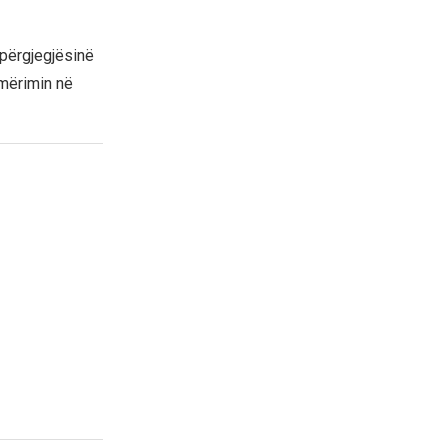
 përgjegjësinë
umërimin në