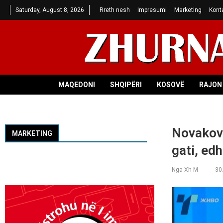
Saturday, August 8, 2026
Rreth nesh
Impresumi
Marketing
Kont
MAQEDONI
SHQIPËRI
KOSOVË
RAJON 
Novakovs
MARKETING
gati, ed
Nga
Xh M
30