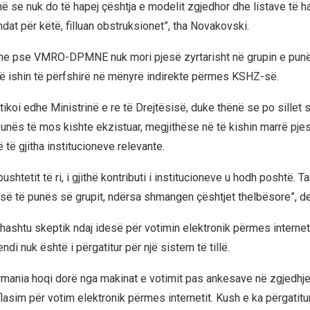
anë se nuk do të hapej çështja e modelit zgjedhor dhe listave të 
dat për këtë, filluan obstruksionet”, tha Novakovski.
dhe pse VMRO-DPMNE nuk mori pjesë zyrtarisht në grupin e punë
në ishin të përfshirë në mënyrë indirekte përmes KSHZ-së.
ikoi edhe Ministrinë e re të Drejtësisë, duke thënë se po sillet si
nës të mos kishte ekzistuar, megjithëse në të kishin marrë pje
të gjitha institucioneve relevante.
ushtetit të ri, i gjithë kontributi i institucioneve u hodh poshtë. 
së të punës së grupit, ndërsa shmangen çështjet thelbësore”, dek
thashtu skeptik ndaj idesë për votimin elektronik përmes internet
ndi nuk është i përgatitur për një sistem të tillë.
rmania hoqi dorë nga makinat e votimit pas ankesave në zgjedhjet
lasim për votim elektronik përmes internetit. Kush e ka përgatitu