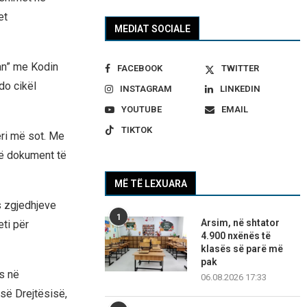
et
MEDIAT SOCIALE
uan” me Kodin
FACEBOOK
TWITTER
do cikël
INSTAGRAM
LINKEDIN
YOUTUBE
EMAIL
TIKTOK
eri më sot. Me
jë dokument të
MË TË LEXUARA
as zgjedhjeve
1
Arsim, në shtator
eti për
4.900 nxënës të
klasës së parë më
pak
s në
06.08.2026 17:33
 së Drejtësisë,