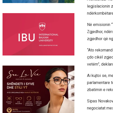
legjislacionin
ndërkombëtare 
Në emisionin “
Zgjedhor, ndër
zgjedhor që ng
“Ato rekomandi
çdo cikël zgje
vetëm”, deklar
Ai kujtoi se, m
parlamentare të
zbatimin e re
Sipas Novakov
negociatat mes 