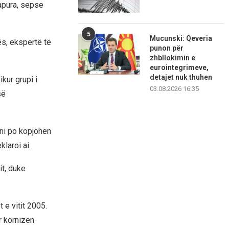
hapura, sepse
5
Mucunski: Qeveria
s, ekspertë të
punon për
zhbllokimin e
eurointegrimeve,
detajet nuk thuhen
kur grupi i
03.08.2026 16:35
së
Tani po kopjohen
laroi ai.
it, duke
 e vitit 2005.
r kornizën