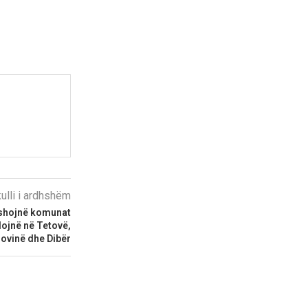
kulli i ardhshëm
yshojnë komunat
dojnë në Tetovë,
ovinë dhe Dibër