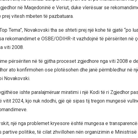
 zgjedhor në Maqedoninë e Veriut, duke vlerësuar se rekomandim
prej vitesh mbeten të pazbatuara.
Top Tema”, Novakovski tha se shteti prej një kohe të gjatë “po l
sa rekomandimet e OSBE/ODIHR-it vazhdojnë të përsëriten në ç
a viti 2008.
me përsëriten në të gjitha proceset zgjedhore nga viti 2008 e d
dhor ato konfirmohen ose plotësohen dhe janë përmbledhur në n
oi Novakovski.
egjithëse ishte paralajmëruar miratimi i një Kodi të ri Zgjedhor p
 vitit 2024, kjo nuk ndodhi, gjë që sipas tij tregon mungesë vulln
komandimeve.
skit, një nga problemet kryesore është mungesa e transparencë
partive politike, të cilat zhvillohen nën organizimin e Ministrisë