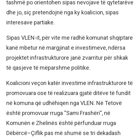
tashmë po orientohen sipas nevojave të qytetarëve
dhe jo, siç pretendojnë nga ky koalicion, sipas
interesave partiake.
Sipas VLEN-it, për vite me radhë komunat shqiptare
kanë mbetur në margjinat e investimeve, ndërsa
projektet infrastrukturore janë zvarritur për shkak
të qasjeve të mëparshme politike.
Koalicioni veçon katër investime infrastrukturore të
promovuara ose të realizuara gjatë ditëve të fundit
në komuna që udhëhiqen nga VLEN. Në Tetovë
është promovuar rruga “Sami Frashëri”, në
Komunën e Zhelinës është përfunduar rruga
Dëbërcë–Çiflik pas më shumë se tri dekadash