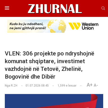
VLEN: 306 projekte po ndryshojnë
komunat shqiptare, investimet
vazhdojnë në Tetovë, Zhelinë,
Bogovinë dhe Dibër
A+
A-
Nga
R.ZH
01.07.2026 08:45
1,599
e lexuar