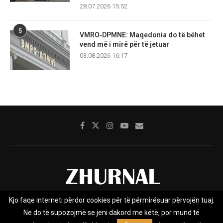
28.07.2026 15:52
5
VMRO‑DPMNE: Maqedonia do të bëhet
vend më i mirë për të jetuar
03.08.2026 16:17
Kjo faqe interneti përdor cookies për të përmirësuar përvojën tuaj.
Rreth nesh
Impresumi
Marketing
Kontakt
Ne do të supozojmë se jeni dakord me këtë, por mund të
Privacy Policy