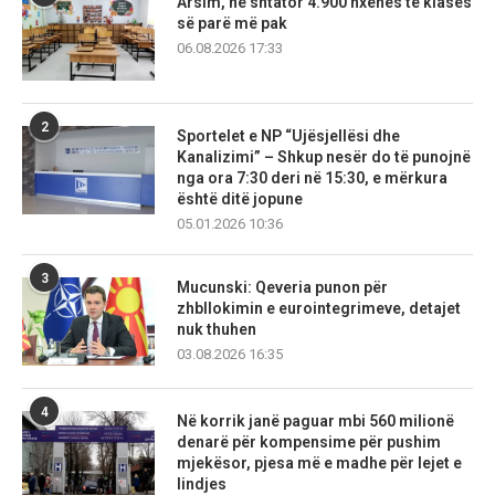
Arsim, në shtator 4.900 nxënës të klasës
së parë më pak
06.08.2026 17:33
2
Sportelet e NP “Ujësjellësi dhe
Kanalizimi” – Shkup nesër do të punojnë
nga ora 7:30 deri në 15:30, e mërkura
është ditë jopune
05.01.2026 10:36
3
Mucunski: Qeveria punon për
zhbllokimin e eurointegrimeve, detajet
nuk thuhen
03.08.2026 16:35
4
Në korrik janë paguar mbi 560 milionë
denarë për kompensime për pushim
mjekësor, pjesa më e madhe për lejet e
lindjes