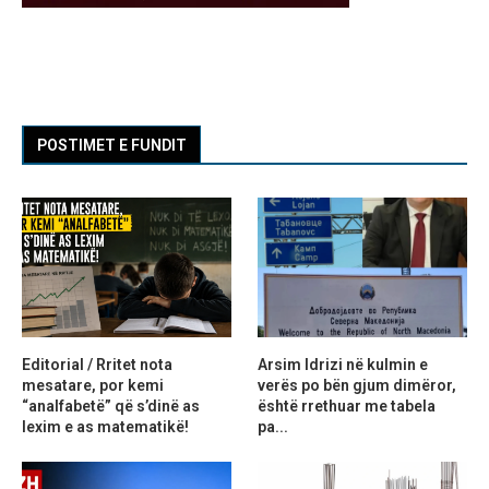
POSTIMET E FUNDIT
Editorial / Rritet nota
Arsim Idrizi në kulmin e
mesatare, por kemi
verës po bën gjum dimëror,
“analfabetë” që s’dinë as
është rrethuar me tabela
lexim e as matematikë!
pa...