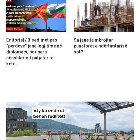
Editorial / Bisedimet pas
Sa janë të mbrojtur
“perdeve” janë legjitime në
punëtorët e ndërtimtarisë
diplomaci, por para
sot?
nënshkrimit patjetër të
ketë...