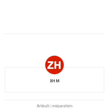
XH M
Artikulli i mëparshëm