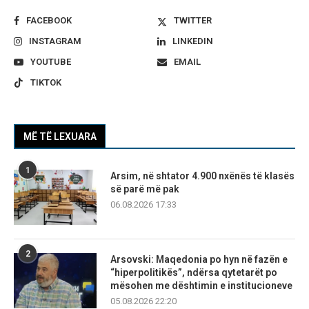
FACEBOOK
TWITTER
INSTAGRAM
LINKEDIN
YOUTUBE
EMAIL
TIKTOK
MË TË LEXUARA
1
Arsim, në shtator 4.900 nxënës të klasës
së parë më pak
06.08.2026 17:33
2
Arsovski: Maqedonia po hyn në fazën e
“hiperpolitikës”, ndërsa qytetarët po
mësohen me dështimin e institucioneve
05.08.2026 22:20