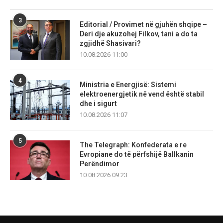
3
Editorial / Provimet në gjuhën shqipe –
Deri dje akuzohej Filkov, tani a do ta
zgjidhë Shasivari?
10.08.2026 11:00
4
Ministria e Energjisë: Sistemi
elektroenergjetik në vend është stabil
dhe i sigurt
10.08.2026 11:07
5
The Telegraph: Konfederata e re
Evropiane do të përfshijë Ballkanin
Perëndimor
10.08.2026 09:23