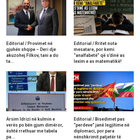
Editorial / Provimet në
Editorial / Rritet nota
gjuhën shqipe – Deri dje
mesatare, por kemi
akuzohej Filkov, tani a do
“analfabetë” që s’dinë as
ta...
lexim e as matematikë!
Arsim Idrizi në kulmin e
Editorial / Bisedimet pas
verës po bën gjum dimëror,
“perdeve” janë legjitime në
është rrethuar me tabela
diplomaci, por para
pa...
nënshkrimit patjetër të