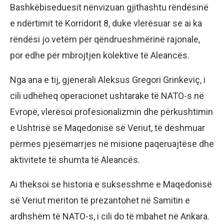
Bashkëbiseduesit nënvizuan gjithashtu rëndësinë
e ndërtimit të Korridorit 8, duke vlerësuar se ai ka
rëndësi jo vetëm për qëndrueshmërinë rajonale,
por edhe për mbrojtjen kolektive të Aleancës.
Nga ana e tij, gjenerali Aleksus Gregori Grinkeviç, i
cili udhëheq operacionet ushtarake të NATO-s në
Evropë, vlerësoi profesionalizmin dhe përkushtimin
e Ushtrisë së Maqedonisë së Veriut, të dëshmuar
përmes pjesëmarrjes në misione paqeruajtëse dhe
aktivitete të shumta të Aleancës.
Ai theksoi se historia e suksesshme e Maqedonisë
së Veriut meriton të prezantohet në Samitin e
ardhshëm të NATO-s, i cili do të mbahet në Ankara.