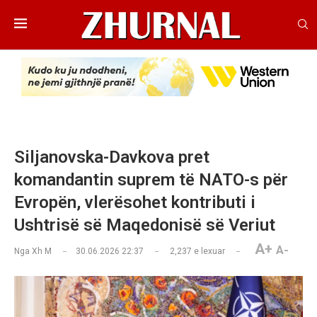
Siljanovska-Davkova pret
komandantin suprem të NATO-s për
Evropën, vlerësohet kontributi i
Ushtrisë së Maqedonisë së Veriut
A+
A-
Nga
Xh M
30.06.2026 22:37
2,237
e lexuar