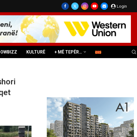
Login
HOWBIZZ
KULTURË
+ MË TEPËR…
shori
qet