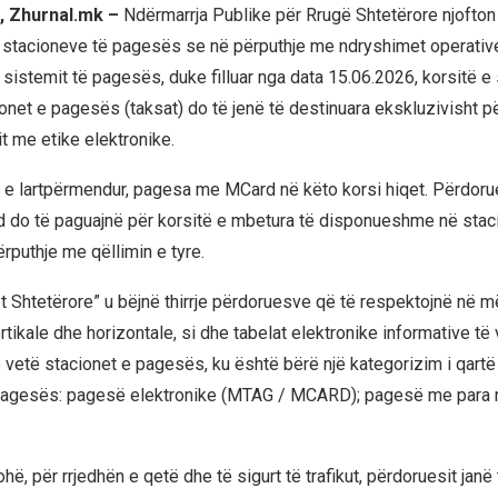
, Zhurnal.mk –
Ndërmarrja Publike për Rrugë Shtetërore njofton
 stacioneve të pagesës se në përputhje me ndryshimet operativ
 sistemit të pagesës, duke filluar nga data 15.06.2026, korsitë e
net e pagesës (taksat) do të jenë të destinuara ekskluzivisht p
t me etike elektronike.
e lartpërmendur, pagesa me MCard në këto korsi hiqet. Përdoru
 do të paguajnë për korsitë e mbetura të disponueshme në stac
rputhje me qëllimin e tyre.
 Shtetërore” u bëjnë thirrje përdoruesve që të respektojnë në më
ertikale dhe horizontale, si dhe tabelat elektronike informative t
 vetë stacionet e pagesës, ku është bërë një kategorizim i qartë 
ë pagesës: pagesë elektronike (MTAG / MCARD); pagesë me para 
ohë, për rrjedhën e qetë dhe të sigurt të trafikut, përdoruesit janë 