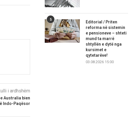
5
Editorial / Priten
reforma në sistemin
e pensioneve – shteti
mund ta marrë
shtyllën e dytë nga
kursimet e
qytetarëve!
03.08.2026 15:00
kulli i ardhshëm
e Australia bien
në Indo-Paqësor