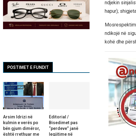
ndjekin sinjali
hapur); shigjet
Mosrespektimi 
ndikojë në sigu
kohë dhe përs
POSTIMET E FUNDIT
Arsim Idrizi në
Editorial /
kulmin e verës po
Bisedimet pas
bën gjum dimëror,
“perdeve” janë
është rrethuar me
legjitime në