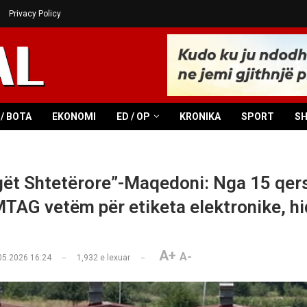
Privacy Policy
/ BOTA
EKONOMI
ED / OP
KRONIKA
SPORT
S
ët Shtetërore”-Maqedoni: Nga 15 qer
MTAG vetëm për etiketa elektronike, hi
A+
A-
05.2026 16:24
1,932
e lexuar