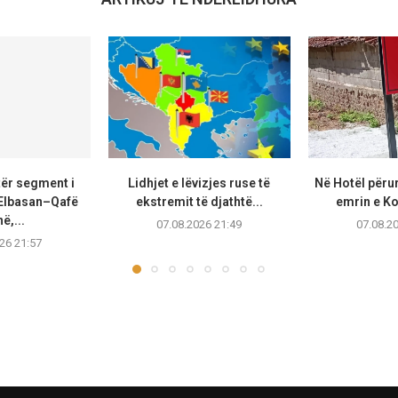
tër segment i
Lidhjet e lëvizjes ruse të
Në Hotël përu
Elbasan–Qafë
ekstremit të djathtë...
emrin e K
ë,...
07.08.2026 21:49
07.08.2
26 21:57