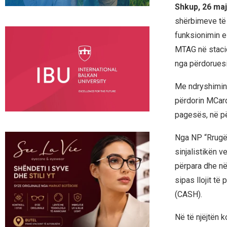
Shkup, 26 maj
shërbimeve të
funksionimin e
MTAG në stacio
nga përdoruesi
Me ndryshimin 
përdorin MCard
pagesës, në pë
Nga NP “Rrugët
sinjalistikën v
përpara dhe në
sipas llojit t
(CASH).
Në të njëjtën k