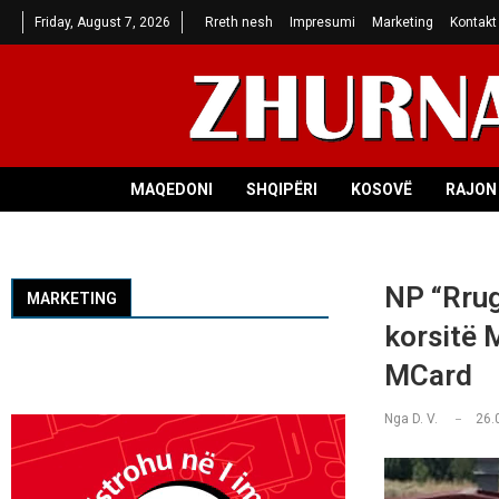
Friday, August 7, 2026
Rreth nesh
Impresumi
Marketing
Kontakt
MAQEDONI
SHQIPËRI
KOSOVË
RAJON 
NP “Rrug
MARKETING
korsitë 
MCard
Nga
D. V.
26.