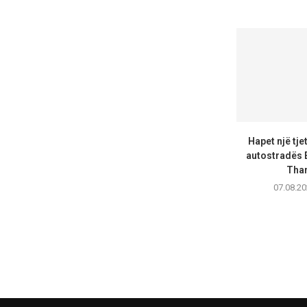
Hapet një tje
autostradës 
Than
07.08.20