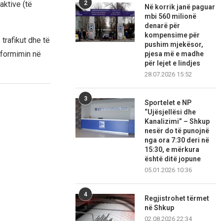
2
aktive (të
Në korrik janë paguar
mbi 560 milionë
denarë për
kompensime për
trafikut dhe të
pushim mjekësor,
informimin në
pjesa më e madhe
për lejet e lindjes
28.07.2026 15:52
3
Sportelet e NP
“Ujësjellësi dhe
Kanalizimi” – Shkup
nesër do të punojnë
nga ora 7:30 deri në
15:30, e mërkura
është ditë jopune
05.01.2026 10:36
4
Regjistrohet tërmet
në Shkup
02.08.2026 22:34