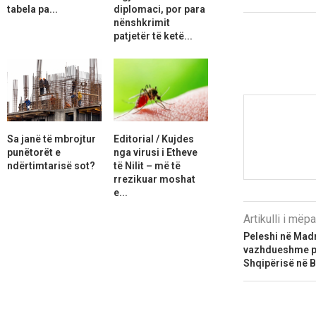
tabela pa...
diplomaci, por para
nënshkrimit
patjetër të ketë...
Sa janë të mbrojtur
Editorial / Kujdes
punëtorët e
nga virusi i Etheve
ndërtimtarisë sot?
të Nilit – më të
rrezikuar moshat
e...
Artikulli i më
Peleshi në Madr
vazhdueshme pr
Shqipërisë në 