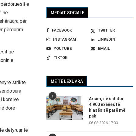
 përdoruesit e
e në
MEDIAT SOCIALE
 shënuara për
ër përdorim
FACEBOOK
TWITTER
INSTAGRAM
LINKEDIN
YOUTUBE
EMAIL
esit që
TIKTOK
ionin e
MË TË LEXUARA
nyrë strikte
ë vendosura
1
Arsim, në shtator
i korsive
4.900 nxënës të
në dorë
klasës së parë më
pak
06.08.2026 17:33
të detyruar të