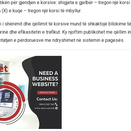
stikën për gjendjen e korsive: shigjeta e gjelbër – tregon një korsi 
a (X) e kuqe – tregon një korsi të mbyllur.
i shënimit dhe qëllimit të korsive mund të shkaktojë bllokime të 
rinë dhe efikasitetin e trafikut. Ky njoftim publikohet me qëllim 
htatjen e përdoruesve me ndryshimet në sistemin e pagesës.