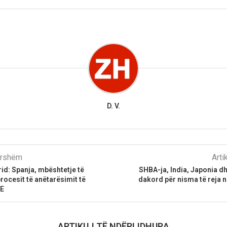
D. V.
parshëm
Arti
id: Spanja, mbështetje të
SHBA-ja, India, Japonia dh
ocesit të anëtarësimit të
dakord për nisma të reja 
BE
ARTIKUJ TË NDËRLIDHURA