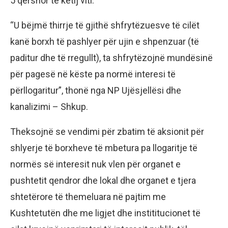
5 qershor të këtij viti.
“U bëjmë thirrje të gjithë shfrytëzuesve të cilët
kanë borxh të pashlyer për ujin e shpenzuar (të
paditur dhe të rregullt), ta shfrytëzojnë mundësinë
për pagesë në këste pa normë interesi të
përllogaritur”, thonë nga NP Ujësjellësi dhe
kanalizimi – Shkup.
Theksojnë se vendimi për zbatim të aksionit për
shlyerje të borxheve të mbetura pa llogaritje të
normës së interesit nuk vlen për organet e
pushtetit qendror dhe lokal dhe organet e tjera
shtetërore të themeluara në pajtim me
Kushtetutën dhe me ligjet dhe instititucionet të