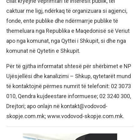
cilat kryejnë veprimtari të interesit publik, tël
caktuar me ligj, ndërkaq të organizuara si agjenci,
fonde, ente publike dhe ndërmarrje publike të
themeluara nga Republika e Maqedonisë së Veriut
apo nga komunat, nga Qyttei i Shkupit, si dhe nga
komunat në Qytetin e Shkupit.
Për të gjitha informatat shtesë për shërbimet e NP
Ujësjellësi dhe kanalizimi – Shkup, qytetarët mund
të kontaktojnë përmes numrit të telefonit: 02 3073
010, Qendra kujdeestare informuese; 02 3240 300,
Drejtori; apo onlajn në kontakt@vodovod-
skopje.com.mk; www.vodovod-skopje.com.mk.