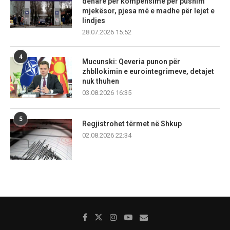
denarë për kompensime për pushim
mjekësor, pjesa më e madhe për lejet e
lindjes
28.07.2026 15:52
4
Mucunski: Qeveria punon për
zhbllokimin e eurointegrimeve, detajet
nuk thuhen
03.08.2026 16:35
5
Regjistrohet tërmet në Shkup
02.08.2026 22:34