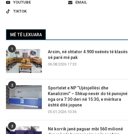
YOUTUBE
EMAIL
TIKTOK
MË TË LEXUARA
1
Arsim, në shtator 4.900 nxënës të klasës
së parë më pak
06.08.2026 17:33
2
Sportelet e NP “Ujësjellësi dhe
Kanalizimi” – Shkup nesër do të punojnë
nga ora 7:30 deri në 15:30, e mërkura
është ditë jopune
05.01.2026 10:36
3
Në korrik janë paguar mbi 560 milionë