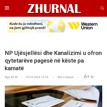
NP Ujësjellësi dhe Kanalizimi u ofron
qytetarëve pagesë në këste pa
kamatë
A+
A-
Nga
Xh M
18.04.2026 16:06
966
e lexuar