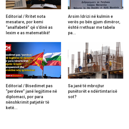
Editorial / Rritet nota
Arsim Idrizi në kulmin e
mesatare, por kemi
verës po bën gjum dimëror,
“analfabetë” që s’dinë as
është rrethuar me tabela
lexim e as matematikë!
pa...
Editorial / Bisedimet pas
Sa janë të mbrojtur
“perdeve” janë legjitime në
punëtorët e ndërtimtarisë
diplomaci, por para
sot?
nënshkrimit patjetër të
ketë...