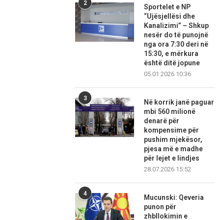
2
Sportelet e NP
“Ujësjellësi dhe
Kanalizimi” – Shkup
nesër do të punojnë
nga ora 7:30 deri në
15:30, e mërkura
është ditë jopune
05.01.2026 10:36
3
Në korrik janë paguar
mbi 560 milionë
denarë për
kompensime për
pushim mjekësor,
pjesa më e madhe
për lejet e lindjes
28.07.2026 15:52
4
Mucunski: Qeveria
punon për
zhbllokimin e