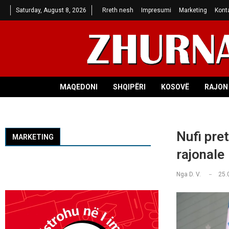
Saturday, August 8, 2026
Rreth nesh
Impresumi
Marketing
Kont
MAQEDONI
SHQIPËRI
KOSOVË
RAJON 
Nufi pre
MARKETING
rajonale
Nga
D. V.
25.