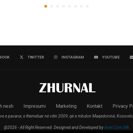
BOOK
TWITTER
INSTAGRAM
YOUTUBE
h nesh
Impresumi
Marketing
Kontakt
Privacy P
ve e pavarur, e themeluar në vitin 2009, që e mbulon Maqedoninë, Kosovën,
@2026 - All Right Reserved. Designed and Developed by
Anet.Com.Mk