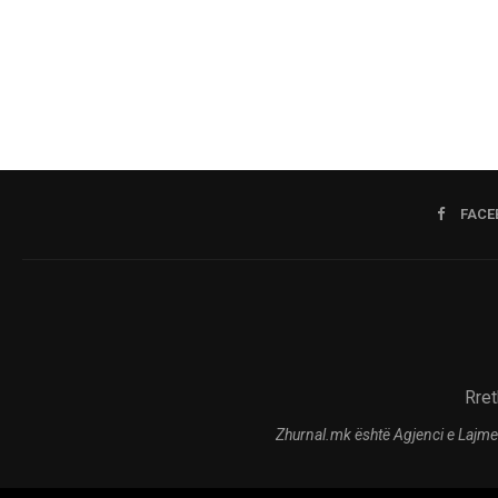
FACE
Rret
Zhurnal.mk është Agjenci e Lajme