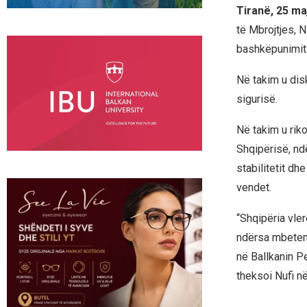
Tiranë, 25 ma
të Mbrojtjes, N
bashkëpunimit
Në takim u disk
sigurisë.
Në takim u rik
Shqipërisë, nd
stabilitetit dh
vendet.
“Shqipëria vle
ndërsa mbetemi
në Ballkanin Pe
theksoi Nufi në