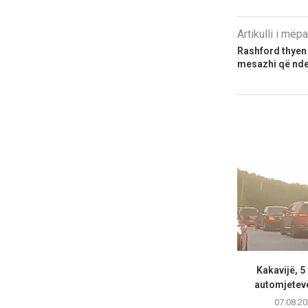
Artikulli i më
Rashford thyen
mesazhi që ndez
Kakavijë, 5
automjeteve
07.08.20