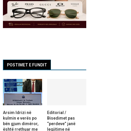
POSTIMET E FUNDIT
Arsim Idrizi në
Editorial /
kulmin e verës po
Bisedimet pas
bën gjum dimëror,
“perdeve” janë
është rrethuar me
legjitime në