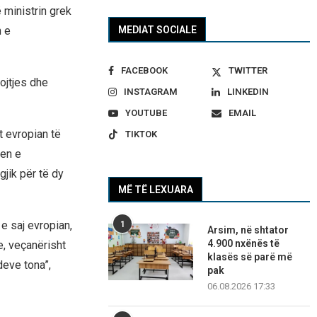
ë ministrin grek
n e
MEDIAT SOCIALE
FACEBOOK
TWITTER
ojtjes dhe
INSTAGRAM
LINKEDIN
YOUTUBE
EMAIL
t evropian të
TIKTOK
jen e
gjik për të dy
MË TË LEXUARA
e saj evropian,
1
Arsim, në shtator
4.900 nxënës të
e, veçanërisht
klasës së parë më
deve tona”,
pak
06.08.2026 17:33