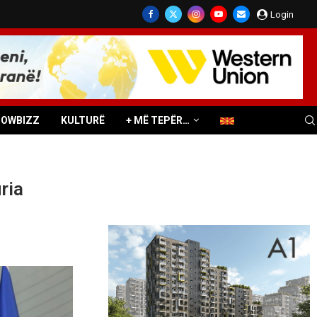
Login
HOWBIZZ
KULTURË
+ MË TEPËR…
ria