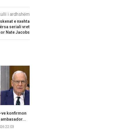
kulli i ardhshëm
skenat e nxehta
ërsa seriali vret
sor Nate Jacobs
A-ve konfirmon
“Ju erdhi fundi”/ Mbyllen
Hapet një tj
i ambasador...
fjalimet para Kryeministrisë,
autostradës
protestuesit...
Than
026 22:03