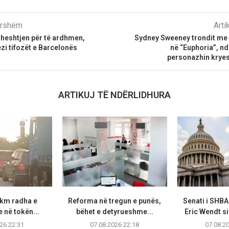
parshëm
Arti
 heshtjen për të ardhmen,
Sydney Sweeney trondit me 
i tifozët e Barcelonës
në “Euphoria”, nd
personazhin krye
ARTIKUJ TË NDËRLIDHURA
 km radha e
Reforma në tregun e punës,
Senati i SHB
 në tokën...
bëhet e detyrueshme...
Eric Wendt s
26 22:31
07.08.2026 22:18
07.08.2