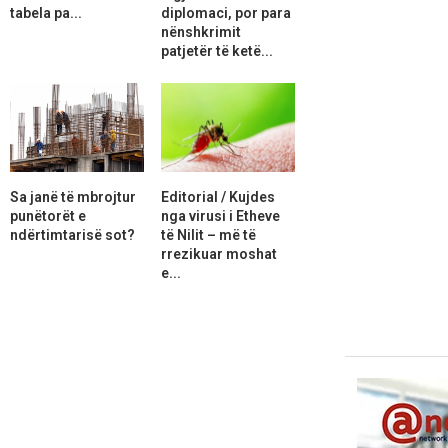
tabela pa...
diplomaci, por para
nënshkrimit
patjetër të ketë...
Sa janë të mbrojtur
Editorial / Kujdes
punëtorët e
nga virusi i Etheve
ndërtimtarisë sot?
të Nilit – më të
rrezikuar moshat
e...