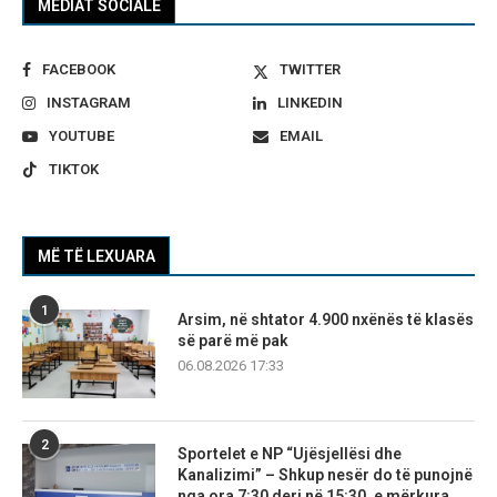
MEDIAT SOCIALE
FACEBOOK
TWITTER
INSTAGRAM
LINKEDIN
YOUTUBE
EMAIL
TIKTOK
MË TË LEXUARA
1
Arsim, në shtator 4.900 nxënës të klasës
së parë më pak
06.08.2026 17:33
2
Sportelet e NP “Ujësjellësi dhe
Kanalizimi” – Shkup nesër do të punojnë
nga ora 7:30 deri në 15:30, e mërkura