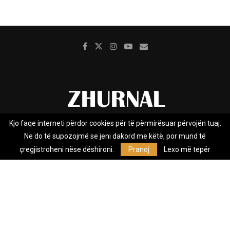
Kjo faqe interneti përdor cookies për të përmirësuar përvojën tuaj.
Rreth nesh
Impresumi
Marketing
Kontakt
Ne do të supozojmë se jeni dakord me këtë, por mund të
Privacy Policy
çregjistroheni nëse dëshironi.
Pranoj
Lexo më tepër
Zhurnal.mk është Agjenci e Lajmeve e pavarur, e themeluar në vitin
2009, që e mbulon Maqedoninë, Kosovën, Shqipërinë edhe lajmet
nga bota.
@2026 - All Right Reserved. Designed and Developed by
Anet.Com.Mk