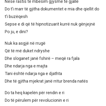
Nëse rastis të mbesim gjysmë të gjallë
Do t’i marr të gjitha dokumentet e mia dhe qiellit do
t’i buzëqesh
Sepse e di që të hipnotizuarit kurrë nuk gënjejnë
Po ju, e dini?
Nuk ka asgjë në rrugë
Që të më duket ndryshe
Dhe sloganet janë fshirë – meqë ra fjala
Dhe ndarja nga e majta
Tani është ndarja nga e djathta
Dhe të gjitha mjekrat janë rritur brenda natës
Do ta heq kapelën për rendin e ri
Do të përulem për revolucionin e ri