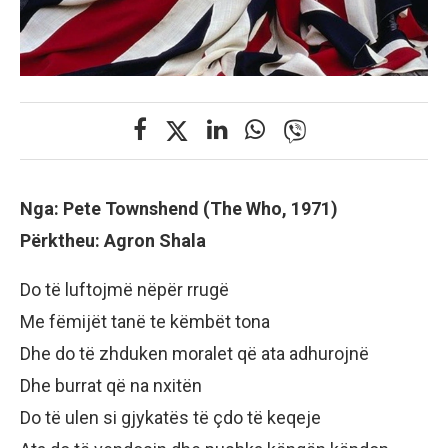
Nga: Pete Townshend (The Who, 1971)
Përktheu: Agron Shala
Do të luftojmë nëpër rrugë
Me fëmijët tanë te këmbët tona
Dhe do të zhduken moralet që ata adhurojnë
Dhe burrat që na nxitën
Do të ulen si gjykatës të çdo të keqeje