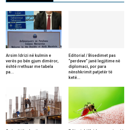
Arsim Idrizi në kulmin e
Editorial / Bisedimet pas
verës po bën gjum dimëror,
“perdeve” janë legjitime në
është rrethuar me tabela
diplomaci, por para
pa...
nënshkrimit patjetër të
ketë...