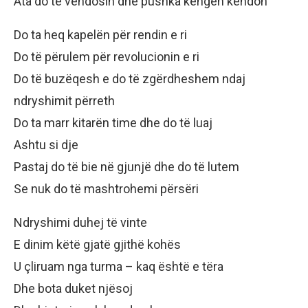
Ata do të vendosin dhe pushka këngën këndon
Do ta heq kapelën për rendin e ri
Do të përulem për revolucionin e ri
Do të buzëqesh e do të zgërdheshem ndaj
ndryshimit përreth
Do ta marr kitarën time dhe do të luaj
Ashtu si dje
Pastaj do të bie në gjunjë dhe do të lutem
Se nuk do të mashtrohemi përsëri
Ndryshimi duhej të vinte
E dinim këtë gjatë gjithë kohës
U çliruam nga turma – kaq është e tëra
Dhe bota duket njësoj