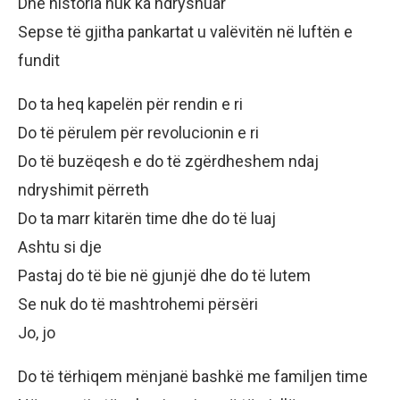
Dhe historia nuk ka ndryshuar
Sepse të gjitha pankartat u valëvitën në luftën e
fundit
Do ta heq kapelën për rendin e ri
Do të përulem për revolucionin e ri
Do të buzëqesh e do të zgërdheshem ndaj
ndryshimit përreth
Do ta marr kitarën time dhe do të luaj
Ashtu si dje
Pastaj do të bie në gjunjë dhe do të lutem
Se nuk do të mashtrohemi përsëri
Jo, jo
Do të tërhiqem mënjanë bashkë me familjen time