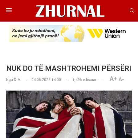
NUK DO TË MASHTROHEMI PËRSËRI
A+
A-
Nga
D. V.
04.06.2026 14:00
1,496
e lexuar