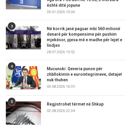
është ditë jopune
05.01.2026 10:36
3
Në korrik janë paguar mbi 560 milionë
denarë për kompensime për pushim
mjekësor, pjesa më e madhe për lejet e
lindjes
28.07.2026 15:52
4
Mucunski: Qeveria punon për
zhbllokimin e eurointegrimeve, detajet
nuk thuhen
03.08.2026 16:35
5
Regjistrohet tërmet në Shkup
02.08.2026 22:34