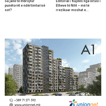
Sa janë të mbrojtur
Editorial / Kujdes nga virusi i
punëtorët e ndërtimtarisë
Etheve të Nilit – më të
sot?
rrezikuar moshat e...