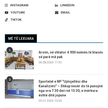
INSTAGRAM
LINKEDIN
YOUTUBE
EMAIL
TIKTOK
MË TË LEXUARA
1
Arsim, në shtator 4.900 nxënës të klasës
së parë më pak
06.08.2026 17:33
2
Sportelet e NP “Ujësjellësi dhe
Kanalizimi” – Shkup nesër do të punojnë
nga ora 7:30 deri në 15:30, e mërkura
është ditë jopune
05.01.2026 10:36