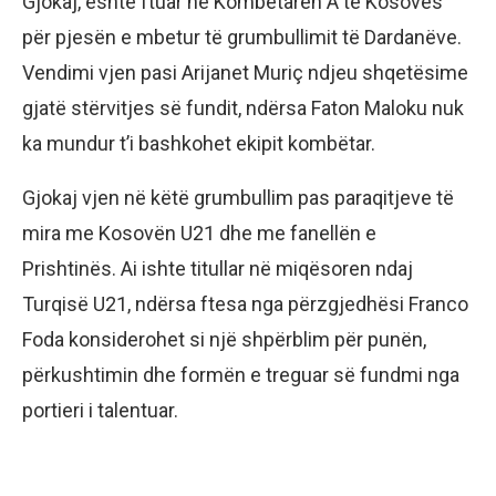
Gjokaj, është ftuar në Kombëtaren A të Kosovës
për pjesën e mbetur të grumbullimit të Dardanëve.
Vendimi vjen pasi Arijanet Muriç ndjeu shqetësime
gjatë stërvitjes së fundit, ndërsa Faton Maloku nuk
ka mundur t’i bashkohet ekipit kombëtar.
Gjokaj vjen në këtë grumbullim pas paraqitjeve të
mira me Kosovën U21 dhe me fanellën e
Prishtinës. Ai ishte titullar në miqësoren ndaj
Turqisë U21, ndërsa ftesa nga përzgjedhësi Franco
Foda konsiderohet si një shpërblim për punën,
përkushtimin dhe formën e treguar së fundmi nga
portieri i talentuar.