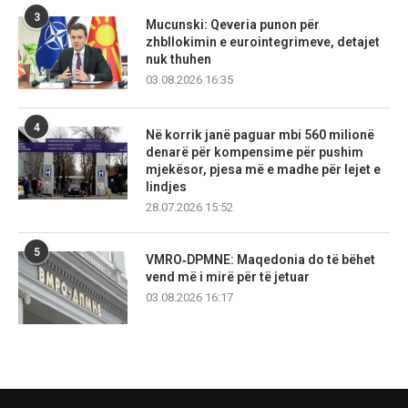
3
Mucunski: Qeveria punon për
zhbllokimin e eurointegrimeve, detajet
nuk thuhen
03.08.2026 16:35
4
Në korrik janë paguar mbi 560 milionë
denarë për kompensime për pushim
mjekësor, pjesa më e madhe për lejet e
lindjes
28.07.2026 15:52
5
VMRO‑DPMNE: Maqedonia do të bëhet
vend më i mirë për të jetuar
03.08.2026 16:17