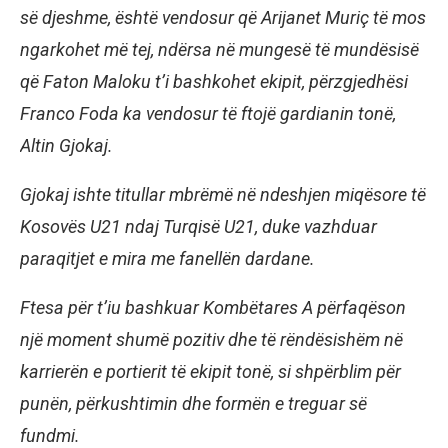
së djeshme, është vendosur që Arijanet Muriç të mos
ngarkohet më tej, ndërsa në mungesë të mundësisë
që Faton Maloku t’i bashkohet ekipit, përzgjedhësi
Franco Foda ka vendosur të ftojë gardianin tonë,
Altin Gjokaj.
Gjokaj ishte titullar mbrëmë në ndeshjen miqësore të
Kosovës U21 ndaj Turqisë U21, duke vazhduar
paraqitjet e mira me fanellën dardane.
Ftesa për t’iu bashkuar Kombëtares A përfaqëson
një moment shumë pozitiv dhe të rëndësishëm në
karrierën e portierit të ekipit tonë, si shpërblim për
punën, përkushtimin dhe formën e treguar së
fundmi.