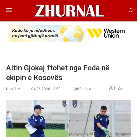
Altin Gjokaj ftohet nga Foda në
ekipin e Kosovës
A+
A-
Nga
D. V.
04.06.2026 13:59
1,862
e lexuar