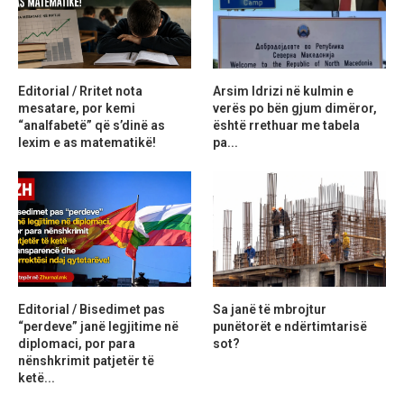
Editorial / Rritet nota
Arsim Idrizi në kulmin e
mesatare, por kemi
verës po bën gjum dimëror,
“analfabetë” që s’dinë as
është rrethuar me tabela
lexim e as matematikë!
pa...
Editorial / Bisedimet pas
Sa janë të mbrojtur
“perdeve” janë legjitime në
punëtorët e ndërtimtarisë
diplomaci, por para
sot?
nënshkrimit patjetër të
ketë...