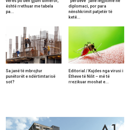
verës po bën gjum dimëror,
“perdeve” janë legjitime në
është rrethuar me tabela
diplomaci, por para
pa...
nënshkrimit patjetër të
ketë...
Sa janë të mbrojtur
Editorial / Kujdes nga virusi i
punëtorët e ndërtimtarisë
Etheve të Nilit – më të
sot?
rrezikuar moshat e...