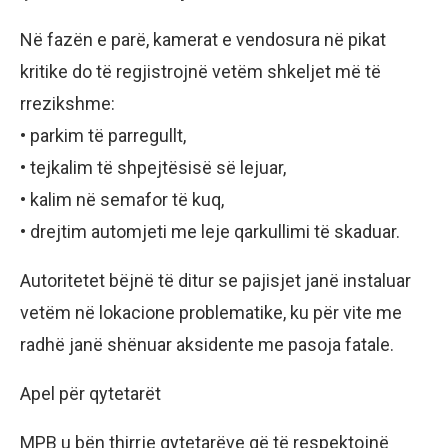
Në fazën e parë, kamerat e vendosura në pikat
kritike do të regjistrojnë vetëm shkeljet më të
rrezikshme:
• parkim të parregullt,
• tejkalim të shpejtësisë së lejuar,
• kalim në semafor të kuq,
• drejtim automjeti me leje qarkullimi të skaduar.
Autoritetet bëjnë të ditur se pajisjet janë instaluar
vetëm në lokacione problematike, ku për vite me
radhë janë shënuar aksidente me pasoja fatale.
Apel për qytetarët
MPB u bën thirrje qytetarëve që të respektojnë