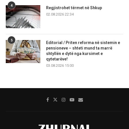
4
Regjistrohet tërmet në Shkup
02.08.2026 22:34
5
Editorial / Priten reforma në sistemin e
pensioneve – shteti mund ta marrë
shtyllën e dytë nga kursimet e
qytetarëve!
03.08.2026 15:00