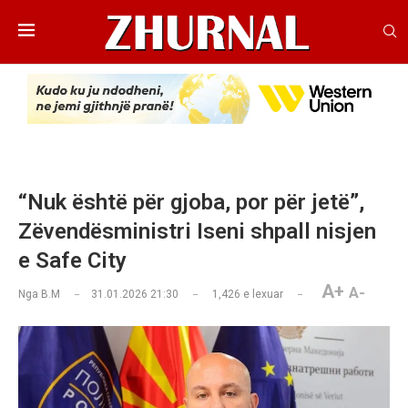
“Nuk është për gjoba, por për jetë”,
Zëvendësministri Iseni shpall nisjen
e Safe City
A+
A-
Nga
B.M
31.01.2026 21:30
1,426
e lexuar