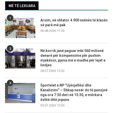
MË TË LEXUARA
1
Arsim, në shtator 4.900 nxënës të klasës
së parë më pak
06.08.2026 17:33
2
Në korrik janë paguar mbi 560 milionë
denarë për kompensime për pushim
mjekësor, pjesa më e madhe për lejet e
lindjes
28.07.2026 15:52
3
Sportelet e NP “Ujësjellësi dhe
Kanalizimi” – Shkup nesër do të punojnë
nga ora 7:30 deri në 15:30, e mërkura
është ditë jopune
05.01.2026 10:36