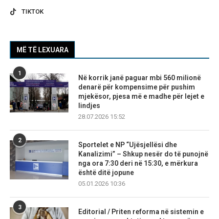
TIKTOK
MË TË LEXUARA
1
Në korrik janë paguar mbi 560 milionë
denarë për kompensime për pushim
mjekësor, pjesa më e madhe për lejet e
lindjes
28.07.2026 15:52
2
Sportelet e NP “Ujësjellësi dhe
Kanalizimi” – Shkup nesër do të punojnë
nga ora 7:30 deri në 15:30, e mërkura
është ditë jopune
05.01.2026 10:36
3
Editorial / Priten reforma në sistemin e