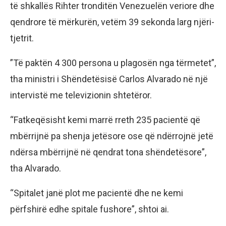
të shkallës Rihter tronditën Venezuelën veriore dhe
qendrore të mërkurën, vetëm 39 sekonda larg njëri-
tjetrit.
”Të paktën 4 300 persona u plagosën nga tërmetet”,
tha ministri i Shëndetësisë Carlos Alvarado në një
intervistë me televizionin shtetëror.
“Fatkeqësisht kemi marrë rreth 235 pacientë që
mbërrijnë pa shenja jetësore ose që ndërrojnë jetë
ndërsa mbërrijnë në qendrat tona shëndetësore”,
tha Alvarado.
“Spitalet janë plot me pacientë dhe ne kemi
përfshirë edhe spitale fushore”, shtoi ai.