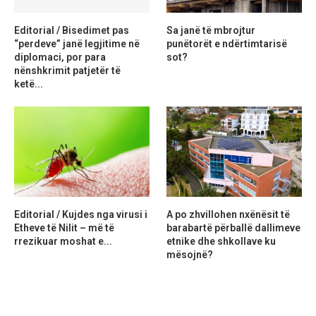
Editorial / Bisedimet pas
Sa janë të mbrojtur
“perdeve” janë legjitime në
punëtorët e ndërtimtarisë
diplomaci, por para
sot?
nënshkrimit patjetër të
ketë...
Editorial / Kujdes nga virusi i
A po zhvillohen nxënësit të
Etheve të Nilit – më të
barabartë përballë dallimeve
rrezikuar moshat e...
etnike dhe shkollave ku
mësojnë?