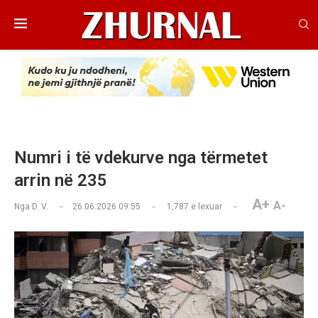
Numri i të vdekurve nga tërmetet
arrin në 235
A+
A-
Nga
D. V.
26.06.2026 09:55
1,787
e lexuar