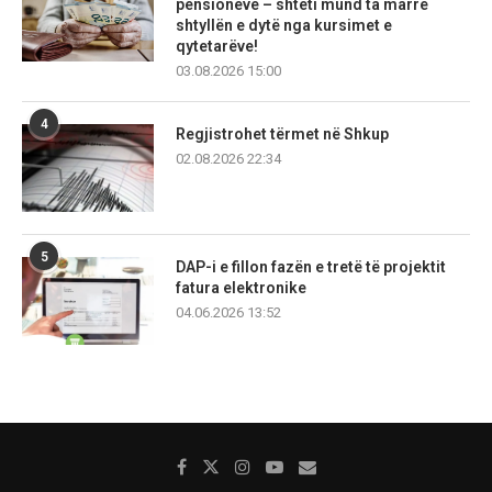
pensioneve – shteti mund ta marrë
shtyllën e dytë nga kursimet e
qytetarëve!
03.08.2026 15:00
4
Regjistrohet tërmet në Shkup
02.08.2026 22:34
5
DAP-i e fillon fazën e tretë të projektit
fatura elektronike
04.06.2026 13:52