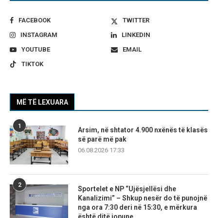
FACEBOOK
TWITTER
INSTAGRAM
LINKEDIN
YOUTUBE
EMAIL
TIKTOK
MË TË LEXUARA
1
Arsim, në shtator 4.900 nxënës të klasës
së parë më pak
06.08.2026 17:33
2
Sportelet e NP “Ujësjellësi dhe
Kanalizimi” – Shkup nesër do të punojnë
nga ora 7:30 deri në 15:30, e mërkura
është ditë jopune