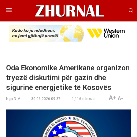
Oda Ekonomike Amerikane organizon
tryezë diskutimi për gazin dhe
sigurinë energjetike të Kosovës
A+
A-
Nga
D. V.
30.06.2026 09:37
1,116
e lexuar