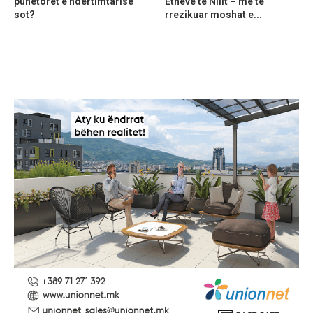
punëtorët e ndërtimtarisë
Etheve të Nilit – më të
sot?
rrezikuar moshat e...