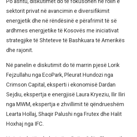
Po ashtu, diskutimet do të fokusohen në rolin e
sektorit privat në avancimin e diversifikimit
energjetik dhe në rëndësinë e përafrimit të së
ardhmes energjetike të Kosovës me iniciativat
strategjike të Shteteve të Bashkuara të Amerikës
dhe rajonit.
Në panelin e diskutimit do të marrin pjesë Lorik
Fejzullahu nga EcoPark, Pleurat Hundozi nga
Crimson Capital, eksperti i ekonomisë Dardan
Sejdiu, ekspertja e energjisë Laura Kryeziu, Ilir Iliri
nga MWM, ekspertja e zhvillimit të qëndrueshëm
Learta Hollaj, Shaqir Palushi nga Frutex dhe Halit
Hoxhaj nga IFC.