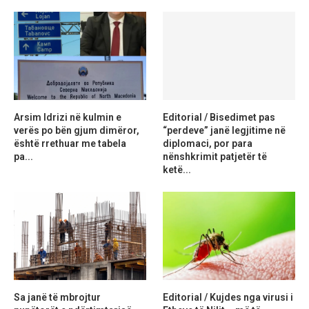
Arsim Idrizi në kulmin e
Editorial / Bisedimet pas
verës po bën gjum dimëror,
“perdeve” janë legjitime në
është rrethuar me tabela
diplomaci, por para
pa...
nënshkrimit patjetër të
ketë...
Sa janë të mbrojtur
Editorial / Kujdes nga virusi i