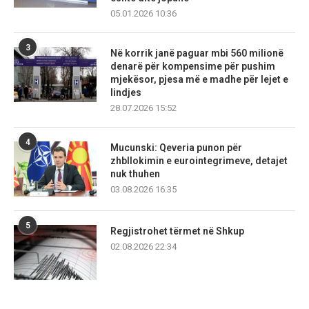
05.01.2026 10:36
3
Në korrik janë paguar mbi 560 milionë
denarë për kompensime për pushim
mjekësor, pjesa më e madhe për lejet e
lindjes
28.07.2026 15:52
4
Mucunski: Qeveria punon për
zhbllokimin e eurointegrimeve, detajet
nuk thuhen
03.08.2026 16:35
5
Regjistrohet tërmet në Shkup
02.08.2026 22:34