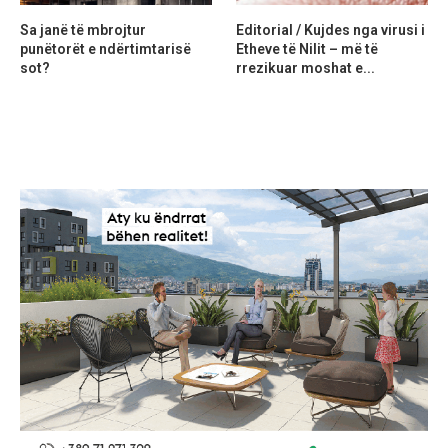
Sa janë të mbrojtur
Editorial / Kujdes nga virusi i
punëtorët e ndërtimtarisë
Etheve të Nilit – më të
sot?
rrezikuar moshat e...