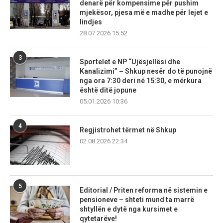
denarë për kompensime për pushim
mjekësor, pjesa më e madhe për lejet e
lindjes
28.07.2026 15:52
3
Sportelet e NP “Ujësjellësi dhe
Kanalizimi” – Shkup nesër do të punojnë
nga ora 7:30 deri në 15:30, e mërkura
është ditë jopune
05.01.2026 10:36
4
Regjistrohet tërmet në Shkup
02.08.2026 22:34
5
Editorial / Priten reforma në sistemin e
pensioneve – shteti mund ta marrë
shtyllën e dytë nga kursimet e
qytetarëve!