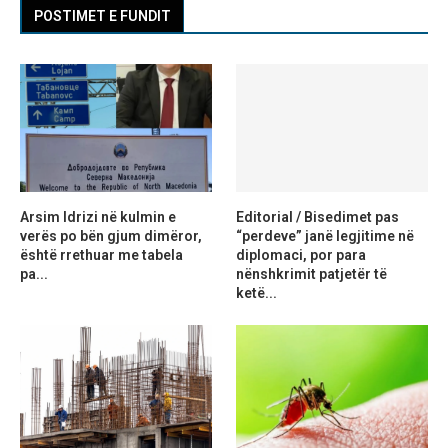
POSTIMET E FUNDIT
Arsim Idrizi në kulmin e
Editorial / Bisedimet pas
verës po bën gjum dimëror,
“perdeve” janë legjitime në
është rrethuar me tabela
diplomaci, por para
pa...
nënshkrimit patjetër të
ketë...