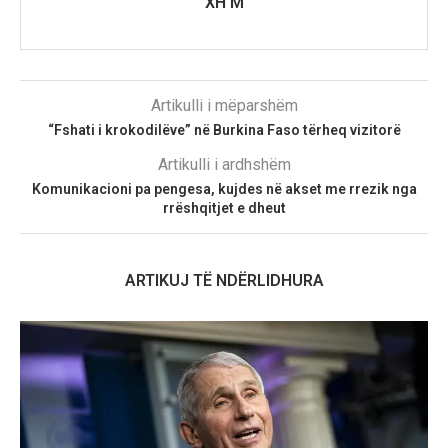
XH M
Artikulli i mëparshëm
“Fshati i krokodilëve” në Burkina Faso tërheq vizitorë
Artikulli i ardhshëm
Komunikacioni pa pengesa, kujdes në akset me rrezik nga
rrëshqitjet e dheut
ARTIKUJ TË NDËRLIDHURA