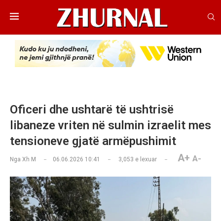
Oficeri dhe ushtarë të ushtrisë
libaneze vriten në sulmin izraelit mes
tensioneve gjatë armëpushimit
A+
A-
Nga
Xh M
06.06.2026 10:41
3,053
e lexuar