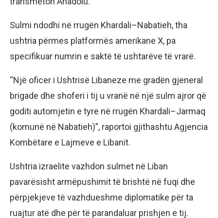
transmeton Anadolu.
Sulmi ndodhi në rrugën Khardali–Nabatieh, tha
ushtria përmes platformës amerikane X, pa
specifikuar numrin e saktë të ushtarëve të vrarë.
“Një oficer i Ushtrisë Libaneze me gradën gjeneral
brigade dhe shoferi i tij u vranë në një sulm ajror që
goditi automjetin e tyre në rrugën Khardali–Jarmaq
(komunë në Nabatieh)”, raportoi gjithashtu Agjencia
Kombëtare e Lajmeve e Libanit.
Ushtria izraelite vazhdon sulmet në Liban
pavarësisht armëpushimit të brishtë në fuqi dhe
përpjekjeve të vazhdueshme diplomatike për ta
ruajtur atë dhe për të parandaluar prishjen e tij.