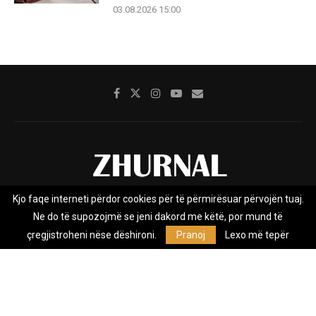
03.08.2026 15:00
Kjo faqe interneti përdor cookies për të përmirësuar përvojën tuaj.
Rreth nesh
Impresumi
Marketing
Kontakt
Ne do të supozojmë se jeni dakord me këtë, por mund të
Privacy Policy
çregjistroheni nëse dëshironi.
Pranoj
Lexo më tepër
Zhurnal.mk është Agjenci e Lajmeve e pavarur, e themeluar në vitin
2009, që e mbulon Maqedoninë, Kosovën, Shqipërinë edhe lajmet
nga bota.
@2026 - All Right Reserved. Designed and Developed by