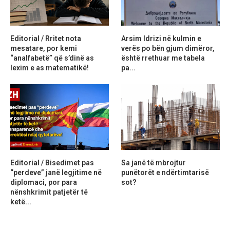
Editorial / Rritet nota
Arsim Idrizi në kulmin e
mesatare, por kemi
verës po bën gjum dimëror,
“analfabetë” që s’dinë as
është rrethuar me tabela
lexim e as matematikë!
pa...
Editorial / Bisedimet pas
Sa janë të mbrojtur
“perdeve” janë legjitime në
punëtorët e ndërtimtarisë
diplomaci, por para
sot?
nënshkrimit patjetër të
ketë...