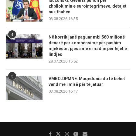
Mucunski: Qeveria punon për
zhbllokimin e eurointegrimeve, detajet
nuk thuhen
03.08.2026 16:35
4
Në korrik janë paguar mbi 560 milionë
denarë për kompensime për pushim
mjekësor, pjesa më e madhe për lejet e
lindjes
28.07.2026 15:52
5
VMRO‑DPMNE: Maqedonia do të bëhet
vend më i mirë për të jetuar
03.08.2026 16:17