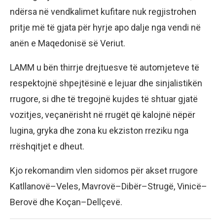
ndërsa në vendkalimet kufitare nuk regjistrohen
pritje më të gjata për hyrje apo dalje nga vendi në
anën e Maqedonisë së Veriut.
LAMM u bën thirrje drejtuesve të automjeteve të
respektojnë shpejtësinë e lejuar dhe sinjalistikën
rrugore, si dhe të tregojnë kujdes të shtuar gjatë
vozitjes, veçanërisht në rrugët që kalojnë nëpër
lugina, gryka dhe zona ku ekziston rreziku nga
rrëshqitjet e dheut.
Kjo rekomandim vlen sidomos për akset rrugore
Katllanovë–Veles, Mavrovë–Dibër–Strugë, Vinicë–
Berovë dhe Koçan–Dellçevë.