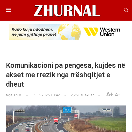
Komunikacioni pa pengesa, kujdes në
akset me rrezik nga rrëshqitjet e
dheut
A+
A-
Nga
Xh M
06.06.2026 10:42
2,251
e lexuar