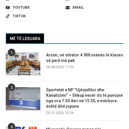
YOUTUBE
EMAIL
TIKTOK
MË TË LEXUARA
1
Arsim, në shtator 4.900 nxënës të klasës
së parë më pak
06.08.2026 17:33
2
Sportelet e NP “Ujësjellësi dhe
Kanalizimi” – Shkup nesër do të punojnë
nga ora 7:30 deri në 15:30, e mërkura
është ditë jopune
05.01.2026 10:36
3