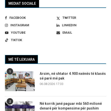
MEDIAT SOCIALE
FACEBOOK
TWITTER
INSTAGRAM
LINKEDIN
YOUTUBE
EMAIL
TIKTOK
MË TË LEXUARA
1
Arsim, në shtator 4.900 nxënës të klasës
së parë më pak
06.08.2026 17:33
2
Në korrik janë paguar mbi 560 milionë
denarë për kompensime për pushim