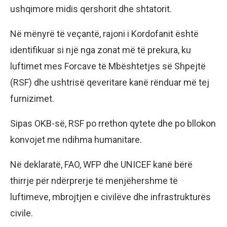
ushqimore midis qershorit dhe shtatorit.
Në mënyrë të veçantë, rajoni i Kordofanit është
identifikuar si një nga zonat më të prekura, ku
luftimet mes Forcave të Mbështetjes së Shpejtë
(RSF) dhe ushtrisë qeveritare kanë rënduar më tej
furnizimet.
Sipas OKB-së, RSF po rrethon qytete dhe po bllokon
konvojet me ndihma humanitare.
Në deklaratë, FAO, WFP dhe UNICEF kanë bërë
thirrje për ndërprerje të menjëhershme të
luftimeve, mbrojtjen e civilëve dhe infrastrukturës
civile.