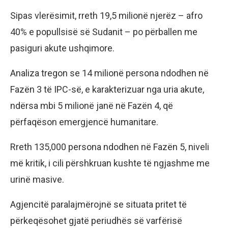
Sipas vlerësimit, rreth 19,5 milionë njerëz – afro
40% e popullsisë së Sudanit – po përballen me
pasiguri akute ushqimore.
Analiza tregon se 14 milionë persona ndodhen në
Fazën 3 të IPC-së, e karakterizuar nga uria akute,
ndërsa mbi 5 milionë janë në Fazën 4, që
përfaqëson emergjencë humanitare.
Rreth 135,000 persona ndodhen në Fazën 5, niveli
më kritik, i cili përshkruan kushte të ngjashme me
urinë masive.
Agjencitë paralajmërojnë se situata pritet të
përkeqësohet gjatë periudhës së varfërisë