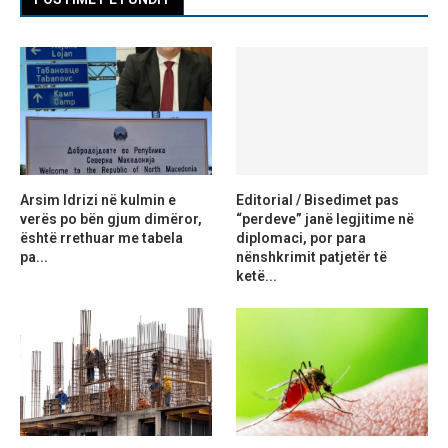
Arsim Idrizi në kulmin e
Editorial / Bisedimet pas
verës po bën gjum dimëror,
“perdeve” janë legjitime në
është rrethuar me tabela
diplomaci, por para
pa...
nënshkrimit patjetër të
ketë...