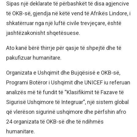
Sipas një deklarate të përbashkët të disa agjencive
të OKB-së, gjendja në këtë vend të Afrikës Lindore, i
shkatërruar nga një luftë civile trevjeçare, është
jashtëzakonisht shqetësuese.
Ato kanë bërë thirrje për qasje të shpejtë dhe të
pakufizuar humanitare.
Organizata e Ushqimit dhe Bujqësisë e OKB-së,
Programi Botëror i Ushqimit dhe UNICEF iu referuan
analizës më të fundit të “Klasifikimit të Fazave të
Sigurisë Ushqimore të Integruar”, një sistem global
që vlerëson sigurinë ushqimore dhe përfshin afro
24 organizata të OKB-së dhe të ndihmës
humanitare.