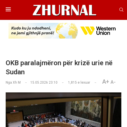
OKB paralajmëron për krizë urie në
Sudan
A+
A-
Nga
Xh M
15.05.2026 23:10
1,815
e lexuar