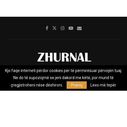
Kjo faqe interneti përdor cookies për të përmirësuar përvojën tuaj.
Rreth nesh
Impresumi
Marketing
Kontakt
Ne do të supozojmë se jeni dakord me këtë, por mund të
Privacy Policy
çregjistroheni nëse dëshironi.
Pranoj
Lexo më tepër
Zhurnal.mk është Agjenci e Lajmeve e pavarur, e themeluar në vitin
2009, që e mbulon Maqedoninë, Kosovën, Shqipërinë edhe lajmet
nga bota.
@2026 - All Right Reserved. Designed and Developed by
Anet.Com.Mk