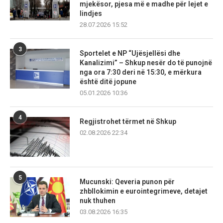
mjekësor, pjesa më e madhe për lejet e
lindjes
28.07.2026 15:52
3
Sportelet e NP “Ujësjellësi dhe
Kanalizimi” – Shkup nesër do të punojnë
nga ora 7:30 deri në 15:30, e mërkura
është ditë jopune
05.01.2026 10:36
4
Regjistrohet tërmet në Shkup
02.08.2026 22:34
5
Mucunski: Qeveria punon për
zhbllokimin e eurointegrimeve, detajet
nuk thuhen
03.08.2026 16:35