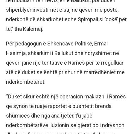
të mbuluar me hi lëvizjen e Ballukut, por duke i
shpërblyer investimet e saj në qeveri me poste,
ndërkohë që shkarkohet edhe Spiropali si ‘qokë’ për
të,” tha Kalemaj.
Për pedagogun e Shkencave Politike, Ermal
Hasimja, shkarkimi i Ballukut dhe ndryshimet në
qeveri janë një tentativë e Ramës për të rregulluar
atë që duket se është prishur në marrëdhëniet me
ndërkombëtarët.
“Duket sikur është një operacion makiazhi i Ramës
që synon të ruajë raportet e pushtetit brenda
shumicës dhe nga ana tjetër, t’u japë
ndërkombëtarëve iluzionin se gjërat po i ndryshon