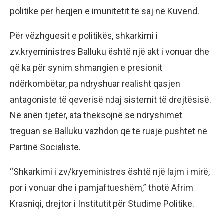
politike për heqjen e imunitetit të saj në Kuvend.
Për vëzhguesit e politikës, shkarkimi i
zv.kryeministres Balluku është një akt i vonuar dhe
që ka për synim shmangien e presionit
ndërkombëtar, pa ndryshuar realisht qasjen
antagoniste të qeverisë ndaj sistemit të drejtësisë.
Në anën tjetër, ata theksojnë se ndryshimet
treguan se Balluku vazhdon që të ruajë pushtet në
Partinë Socialiste.
“Shkarkimi i zv/kryeministres është një lajm i mirë,
por i vonuar dhe i pamjaftueshëm,” thotë Afrim
Krasniqi, drejtor i Institutit për Studime Politike.