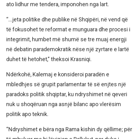
ato lidhur me tendera, imponohen nga lart.
“…jeta politike dhe publike në Shqipëri, në vend që
të fokusohet te reformat e munguara dhe procesi i
integrimit, humbet më shumë se tre muaj energji
në debatin parademokratik nëse një zyrtare e lartë
duhet të hetohet,” theksoi Krasniqi.
Ndërkohë, Kalemaj e konsideroi paradën e
mbledhjes së grupit parlamentar të së enjtes një
paradoks politik shqiptar, ku ndryshimet në qeveri
nuk u shoqëruan nga asnjë bilanc apo vlerësim
politik apo teknik.
“Ndryshimet e bëra nga Rama kishin dy qëllime; për