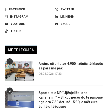
FACEBOOK
TWITTER
INSTAGRAM
LINKEDIN
YOUTUBE
EMAIL
TIKTOK
MË TË LEXUARA
1
Arsim, në shtator 4.900 nxënës të klasës
së parë më pak
06.08.2026 17:33
2
Sportelet e NP “Ujësjellësi dhe
Kanalizimi” – Shkup nesër do të punojnë
nga ora 7:30 deri në 15:30, e mërkura
është ditë jopune