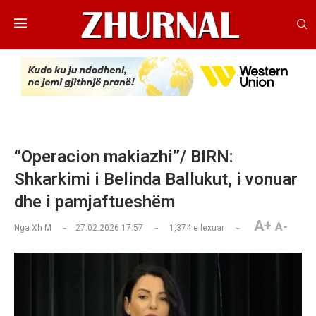
“Operacion makiazhi”/ BIRN:
Shkarkimi i Belinda Ballukut, i vonuar
dhe i pamjaftueshëm
A+
A-
Nga
Xh M
27.02.2026 17:57
1,374
e lexuar