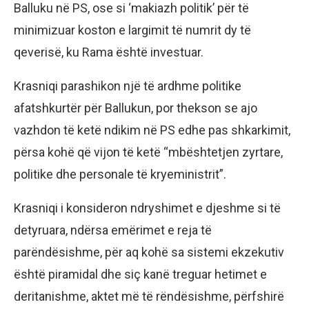
Balluku në PS, ose si ‘makiazh politik’ për të
minimizuar koston e largimit të numrit dy të
qeverisë, ku Rama është investuar.
Krasniqi parashikon një të ardhme politike
afatshkurtër për Ballukun, por thekson se ajo
vazhdon të ketë ndikim në PS edhe pas shkarkimit,
përsa kohë që vijon të ketë “mbështetjen zyrtare,
politike dhe personale të kryeministrit”.
Krasniqi i konsideron ndryshimet e djeshme si të
detyruara, ndërsa emërimet e reja të
parëndësishme, për aq kohë sa sistemi ekzekutiv
është piramidal dhe siç kanë treguar hetimet e
deritanishme, aktet më të rëndësishme, përfshirë