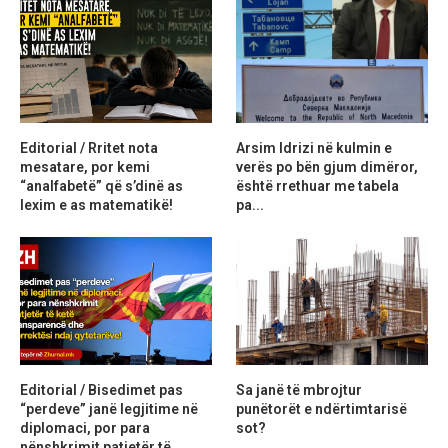
Editorial / Rritet nota
Arsim Idrizi në kulmin e
mesatare, por kemi
verës po bën gjum dimëror,
“analfabetë” që s’dinë as
është rrethuar me tabela
lexim e as matematikë!
pa...
Editorial / Bisedimet pas
Sa janë të mbrojtur
“perdeve” janë legjitime në
punëtorët e ndërtimtarisë
diplomaci, por para
sot?
nënshkrimit patjetër të