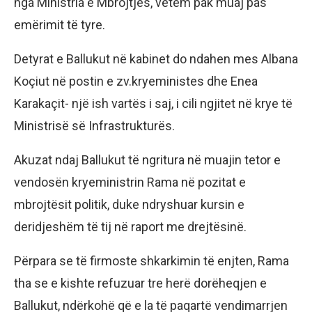
nga Ministria e Mbrojtjes, vetëm pak muaj pas
emërimit të tyre.
Detyrat e Ballukut në kabinet do ndahen mes Albana
Koçiut në postin e zv.kryeministes dhe Enea
Karakaçit- një ish vartës i saj, i cili ngjitet në krye të
Ministrisë së Infrastrukturës.
Akuzat ndaj Ballukut të ngritura në muajin tetor e
vendosën kryeministrin Rama në pozitat e
mbrojtësit politik, duke ndryshuar kursin e
deridjeshëm të tij në raport me drejtësinë.
Përpara se të firmoste shkarkimin të enjten, Rama
tha se e kishte refuzuar tre herë dorëheqjen e
Ballukut, ndërkohë që e la të paqartë vendimarrjen