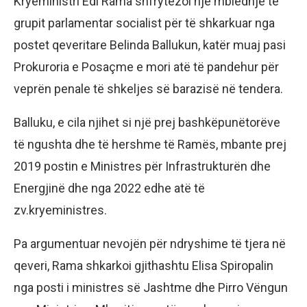
Kryeministri Edi Rama shfrytëzoi një mbledhje të
grupit parlamentar socialist për të shkarkuar nga
postet qeveritare Belinda Ballukun, katër muaj pasi
Prokuroria e Posaçme e mori atë të pandehur për
veprën penale të shkeljes së barazisë në tendera.
Balluku, e cila njihet si një prej bashkëpunëtorëve
të ngushta dhe të hershme të Ramës, mbante prej
2019 postin e Ministres për Infrastrukturën dhe
Energjinë dhe nga 2022 edhe atë të
zv.kryeministres.
Pa argumentuar nevojën për ndryshime të tjera në
qeveri, Rama shkarkoi gjithashtu Elisa Spiropalin
nga posti i ministres së Jashtme dhe Pirro Vëngun