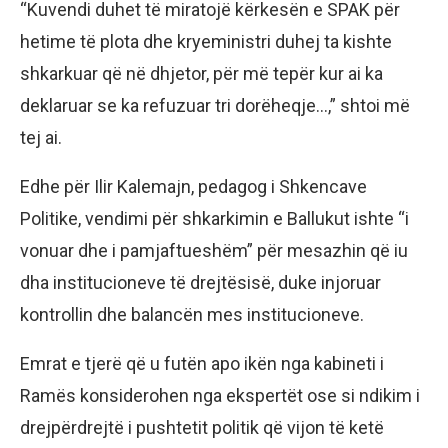
“Kuvendi duhet të miratojë kërkesën e SPAK për
hetime të plota dhe kryeministri duhej ta kishte
shkarkuar që në dhjetor, për më tepër kur ai ka
deklaruar se ka refuzuar tri dorëheqje…,” shtoi më
tej ai.
Edhe për Ilir Kalemajn, pedagog i Shkencave
Politike, vendimi për shkarkimin e Ballukut ishte “i
vonuar dhe i pamjaftueshëm” për mesazhin që iu
dha institucioneve të drejtësisë, duke injoruar
kontrollin dhe balancën mes institucioneve.
Emrat e tjerë që u futën apo ikën nga kabineti i
Ramës konsiderohen nga ekspertët ose si ndikim i
drejpërdrejtë i pushtetit politik që vijon të ketë