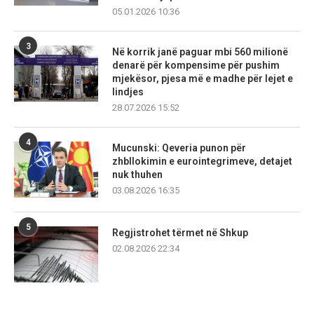
05.01.2026 10:36
3
Në korrik janë paguar mbi 560 milionë
denarë për kompensime për pushim
mjekësor, pjesa më e madhe për lejet e
lindjes
28.07.2026 15:52
4
Mucunski: Qeveria punon për
zhbllokimin e eurointegrimeve, detajet
nuk thuhen
03.08.2026 16:35
5
Regjistrohet tërmet në Shkup
02.08.2026 22:34