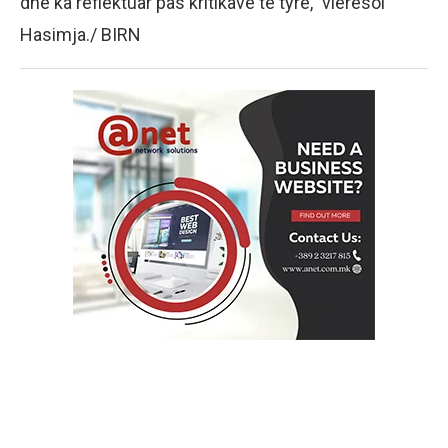
dhe ka reflektuar pas kritikave të tyre,” vlerësoi
Hasimja./ BIRN