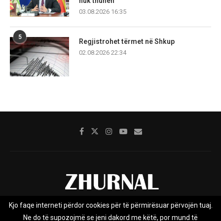
nuk thuhen
03.08.2026 16:35
5
Regjistrohet tërmet në Shkup
02.08.2026 22:34
Kjo faqe interneti përdor cookies për të përmirësuar përvojën tuaj.
Rreth nesh
Impresumi
Marketing
Kontakt
Ne do të supozojmë se jeni dakord me këtë, por mund të