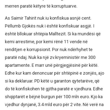
merren paratë këtyre të korruptuarve.
As Saimir Tahirit nuk iu konfiskua asnjë cent.
Pëllumb Gjokës nuk i është konfiskuar asgjë. I
është bllokuar shtëpia Malltezit. Si ka mundësi që
kemi arrestime, por kemi rënë 11 vende në
renditjen e korrupsionit. Por nuk ndërhyhet te
paratë ndaj. Nuk ka një zv.kryeministër me 300
apartamente. E marr unë përgjegjësinë për këtë.
Edhe kur kam denoncuar për shtëpinë e zonjës, ajo
si ka deklaruar. PD këtë u garanton qytetarëve, që
do të konfiskohen të gjitha paratë e vjedhura. Edhe
shqiptarët e bëjnë burgun për 100 mln euro. Kjo ka
vjedhur dynjanë, 3.4 mld euro për 2 vite. Në verë na