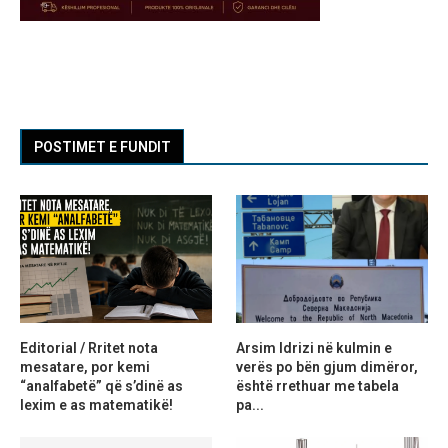
POSTIMET E FUNDIT
Editorial / Rritet nota
Arsim Idrizi në kulmin e
mesatare, por kemi
verës po bën gjum dimëror,
“analfabetë” që s’dinë as
është rrethuar me tabela
lexim e as matematikë!
pa...