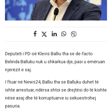
Deputeti i PD-së Klevis Balliu tha se de-facto
Belinda Balluku nuk u shkarkua dje, pasi u emëruan
njerëzit e saj.
I ftuar në News24, Balliu tha se Balluku duhet të
ishte arrestuar, ndërsa shtoi se drejtësi do të kishte
nëse asaj dhe të korruptuarve iu sekuestrohej
pasuria.