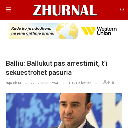
Balliu: Ballukut pas arrestimit, t’i
sekuestrohet pasuria
A+
A-
Nga
Xh M
27.02.2026 17:54
1,121
e lexuar