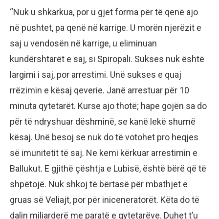
“Nuk u shkarkua, por u gjet forma për të qenë ajo
në pushtet, pa qenë në karrige. U morën njerëzit e
saj u vendosën në karrige, u eliminuan
kundërshtarët e saj, si Spiropali. Sukses nuk është
largimi i saj, por arrestimi. Unë sukses e quaj
rrëzimin e kësaj qeverie. Janë arrestuar për 10
minuta qytetarët. Kurse ajo thotë; hape gojën sa do
për të ndryshuar dëshminë, se kanë lekë shumë
kësaj. Unë besoj se nuk do të votohet pro heqjes
së imunitetit të saj. Ne kemi kërkuar arrestimin e
Ballukut. E gjithë çështja e Lubisë, është bërë që të
shpëtojë. Nuk shkoj të bërtasë për mbathjet e
gruas së Veliajt, por për iniceneratorët. Këta do të
dalin miliarderë me paratë e qytetarëve. Duhet t’u