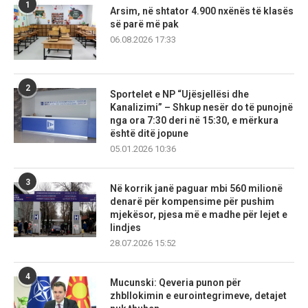
1
Arsim, në shtator 4.900 nxënës të klasës
së parë më pak
06.08.2026 17:33
2
Sportelet e NP “Ujësjellësi dhe
Kanalizimi” – Shkup nesër do të punojnë
nga ora 7:30 deri në 15:30, e mërkura
është ditë jopune
05.01.2026 10:36
3
Në korrik janë paguar mbi 560 milionë
denarë për kompensime për pushim
mjekësor, pjesa më e madhe për lejet e
lindjes
28.07.2026 15:52
4
Mucunski: Qeveria punon për
zhbllokimin e eurointegrimeve, detajet