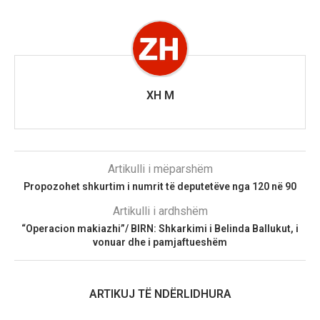
XH M
Artikulli i mëparshëm
Propozohet shkurtim i numrit të deputetëve nga 120 në 90
Artikulli i ardhshëm
“Operacion makiazhi”/ BIRN: Shkarkimi i Belinda Ballukut, i
vonuar dhe i pamjaftueshëm
ARTIKUJ TË NDËRLIDHURA