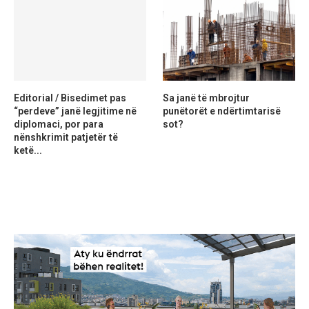
Editorial / Bisedimet pas
Sa janë të mbrojtur
“perdeve” janë legjitime në
punëtorët e ndërtimtarisë
diplomaci, por para
sot?
nënshkrimit patjetër të
ketë...