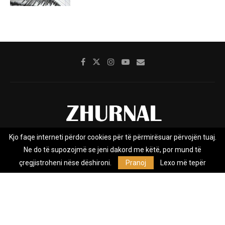
Kjo faqe interneti përdor cookies për të përmirësuar përvojën tuaj.
Rreth nesh
Impresumi
Marketing
Kontakt
Ne do të supozojmë se jeni dakord me këtë, por mund të
Privacy Policy
çregjistroheni nëse dëshironi.
Pranoj
Lexo më tepër
Zhurnal.mk është Agjenci e Lajmeve e pavarur, e themeluar në vitin
2009, që e mbulon Maqedoninë, Kosovën, Shqipërinë edhe lajmet
nga bota.
@2026 - All Right Reserved. Designed and Developed by
Anet.Com.Mk