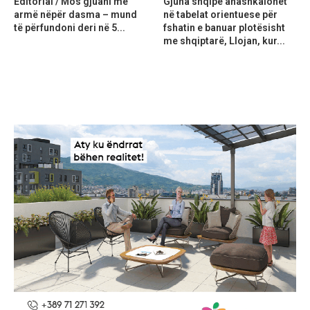
Editorial / Mos gjuani me
Gjuha shqipe anashkalohet
armë nëpër dasma – mund
në tabelat orientuese për
të përfundoni deri në 5...
fshatin e banuar plotësisht
me shqiptarë, Llojan, kur...