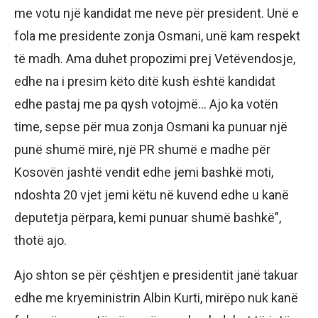
me votu një kandidat me neve për president. Unë e
fola me presidente zonja Osmani, unë kam respekt
të madh. Ama duhet propozimi prej Vetëvendosje,
edhe na i presim këto ditë kush është kandidat
edhe pastaj me pa qysh votojmë… Ajo ka votën
time, sepse për mua zonja Osmani ka punuar një
punë shumë mirë, një PR shumë e madhe për
Kosovën jashtë vendit edhe jemi bashkë moti,
ndoshta 20 vjet jemi këtu në kuvend edhe u kanë
deputetja përpara, kemi punuar shumë bashkë”,
thotë ajo.
Ajo shton se për çështjen e presidentit janë takuar
edhe me kryeministrin Albin Kurti, mirëpo nuk kanë