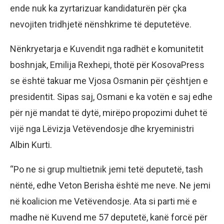
ende nuk ka zyrtarizuar kandidaturën për çka
nevojiten tridhjetë nënshkrime të deputetëve.
Nënkryetarja e Kuvendit nga radhët e komunitetit
boshnjak, Emilija Rexhepi, thotë për KosovaPress
se është takuar me Vjosa Osmanin për çështjen e
presidentit. Sipas saj, Osmani e ka votën e saj edhe
për një mandat të dytë, mirëpo propozimi duhet të
vijë nga Lëvizja Vetëvendosje dhe kryeministri
Albin Kurti.
“Po ne si grup multietnik jemi tetë deputetë, tash
nëntë, edhe Veton Berisha është me neve. Ne jemi
në koalicion me Vetëvendosje. Ata si parti më e
madhe në Kuvend me 57 deputetë, kanë forcë për