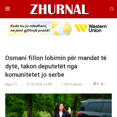
Osmani fillon lobimin për mandat të
dytë, takon deputetët nga
komunitetet jo serbe
A+
A-
Nga
D. V.
27.02.2026 16:50
1,393
e lexuar