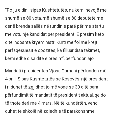
“Po ju e dini, sipas Kushtetutës, na kemi nevojë më
shumë se 80 vota, më shumë se 80 deputetë me
qenë brenda sallës në rundin e parë për me startu
me votu një kandidat për president. E presim këto
ditë, ndoshta kryeministri Kurti me fol me krejt
përfaqësuesit e opozitës, ka filluar disa takimet,
kemi edhe disa ditë e presim”, përfundon ajo.
Mandati i presidentes Vjosa Osmani përfundon më
4 prill. Sipas Kushtetutës së Kosovës, një president
i ri duhet të zgjidhet jo më vonë se 30 ditë para
përfundimit të mandatit të presidentit aktual, që do
të thotë deri më 4 mars. Në të kundërtën, vendi
duhet të shkojë në zgjedhje të parakohshme.