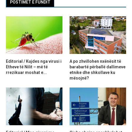
POSTIMET E FUNDIT
Editorial / Kujdes nga virusi i
A po zhvillohen nxënësit të
Etheve të Nilit – më të
barabartë përballë dallimeve
rrezikuar moshat e...
etnike dhe shkollave ku
mësojnë?