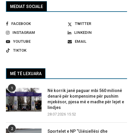
MEDIAT SOCIALE
FACEBOOK
TWITTER
INSTAGRAM
LINKEDIN
YOUTUBE
EMAIL
TIKTOK
MË TË LEXUARA
1
Në korrik janë paguar mbi 560 milionë
denarë për kompensime për pushim
mjekësor, pjesa më e madhe për lejet e
lindjes
28.07.2026 15:52
2
Sportelet e NP “Ujësjellësi dhe