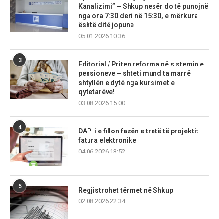
Kanalizimi” – Shkup nesër do të punojnë
nga ora 7:30 deri në 15:30, e mërkura
është ditë jopune
05.01.2026 10:36
3
Editorial / Priten reforma në sistemin e
pensioneve – shteti mund ta marrë
shtyllën e dytë nga kursimet e
qytetarëve!
03.08.2026 15:00
4
DAP-i e fillon fazën e tretë të projektit
fatura elektronike
04.06.2026 13:52
5
Regjistrohet tërmet në Shkup
02.08.2026 22:34