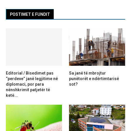
POSTIMET E FUNDIT
Editorial / Bisedimet pas
Sa janë të mbrojtur
“perdeve” janë legjitime në
punëtorët e ndërtimtarisë
diplomaci, por para
sot?
nënshkrimit patjetër të
ketë...