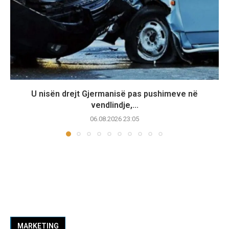
U nisën drejt Gjermanisë pas pushimeve në
vendlindje,...
06.08.2026 23:05
MARKETING