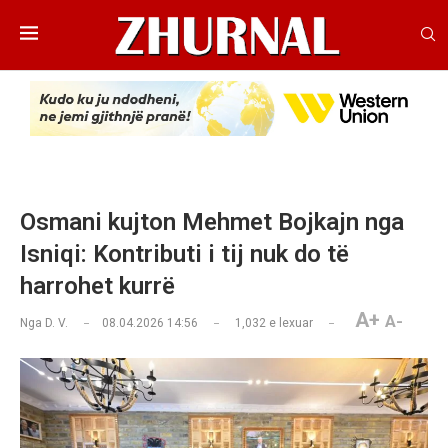
Osmani kujton Mehmet Bojkajn nga
Isniqi: Kontributi i tij nuk do të
harrohet kurrë
A+
A-
Nga
D. V.
08.04.2026 14:56
1,032
e lexuar