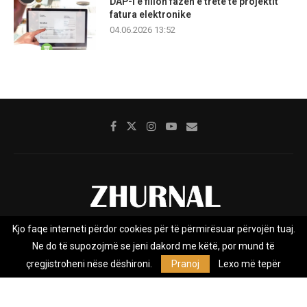
DAP-i e fillon fazën e tretë të projektit
fatura elektronike
04.06.2026 13:52
Kjo faqe interneti përdor cookies për të përmirësuar përvojën tuaj.
Rreth nesh
Impresumi
Marketing
Kontakt
Ne do të supozojmë se jeni dakord me këtë, por mund të
Privacy Policy
çregjistroheni nëse dëshironi.
Pranoj
Lexo më tepër
Zhurnal.mk është Agjenci e Lajmeve e pavarur, e themeluar në vitin
2009, që e mbulon Maqedoninë, Kosovën, Shqipërinë edhe lajmet
nga bota.