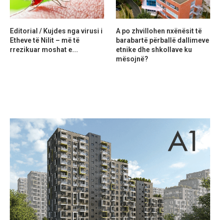
Editorial / Kujdes nga virusi i
A po zhvillohen nxënësit të
Etheve të Nilit – më të
barabartë përballë dallimeve
rrezikuar moshat e...
etnike dhe shkollave ku
mësojnë?