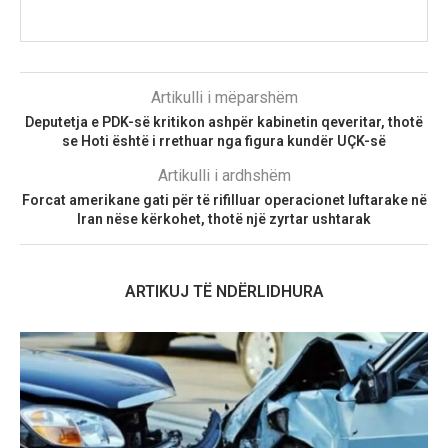
Artikulli i mëparshëm
Deputetja e PDK-së kritikon ashpër kabinetin qeveritar, thotë
se Hoti është i rrethuar nga figura kundër UÇK-së
Artikulli i ardhshëm
Forcat amerikane gati për të rifilluar operacionet luftarake në
Iran nëse kërkohet, thotë një zyrtar ushtarak
ARTIKUJ TË NDËRLIDHURA