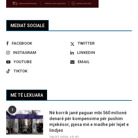
MEDIAT SOCIALE
FACEBOOK
TWITTER
INSTAGRAM
LINKEDIN
YOUTUBE
EMAIL
TIKTOK
MË TË LEXUARA
1
Në korrik janë paguar mbi 560 milionë
denarë për kompensime për pushim
mjekësor, pjesa më e madhe për lejet e
lindjes
28.07.2026 15:52