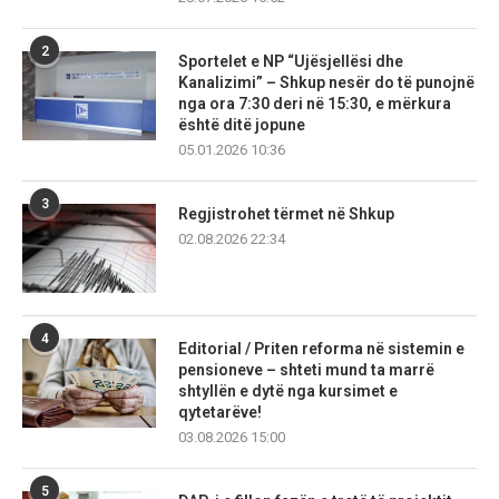
2
Sportelet e NP “Ujësjellësi dhe
Kanalizimi” – Shkup nesër do të punojnë
nga ora 7:30 deri në 15:30, e mërkura
është ditë jopune
05.01.2026 10:36
3
Regjistrohet tërmet në Shkup
02.08.2026 22:34
4
Editorial / Priten reforma në sistemin e
pensioneve – shteti mund ta marrë
shtyllën e dytë nga kursimet e
qytetarëve!
03.08.2026 15:00
5