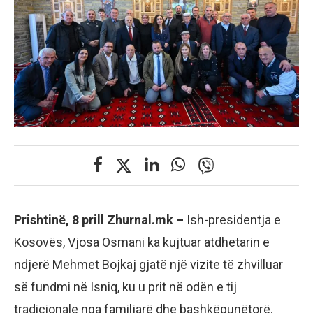
Prishtinë, 8 prill Zhurnal.mk –
Ish-presidentja e
Kosovës, Vjosa Osmani ka kujtuar atdhetarin e
ndjerë Mehmet Bojkaj gjatë një vizite të zhvilluar
së fundmi në Isniq, ku u prit në odën e tij
tradicionale nga familjarë dhe bashkëpunëtorë.