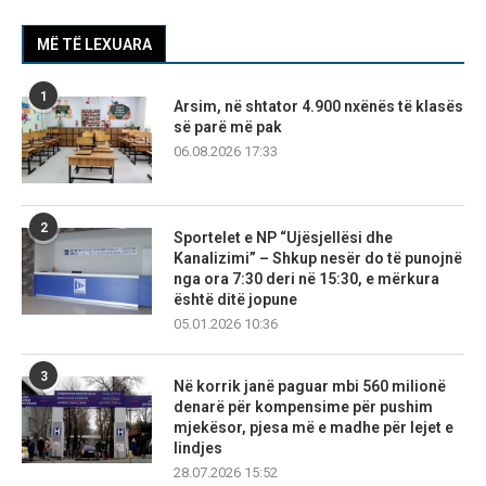
MË TË LEXUARA
1
Arsim, në shtator 4.900 nxënës të klasës
së parë më pak
06.08.2026 17:33
2
Sportelet e NP “Ujësjellësi dhe
Kanalizimi” – Shkup nesër do të punojnë
nga ora 7:30 deri në 15:30, e mërkura
është ditë jopune
05.01.2026 10:36
3
Në korrik janë paguar mbi 560 milionë
denarë për kompensime për pushim
mjekësor, pjesa më e madhe për lejet e
lindjes
28.07.2026 15:52