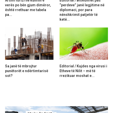
Arsim Idrizi në kulmin e
Editorial / Bisedimet pas
verës po bën gjum dimëror,
“perdeve” janë legjitime në
është rrethuar me tabela
diplomaci, por para
pa...
nënshkrimit patjetër të
ketë...
Sa janë të mbrojtur
Editorial / Kujdes nga virusi i
punëtorët e ndërtimtarisë
Etheve të Nilit – më të
sot?
rrezikuar moshat e...