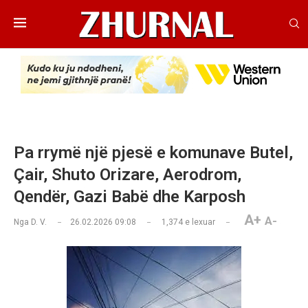
Pa rrymë një pjesë e komunave Butel,
Çair, Shuto Orizare, Aerodrom,
Qendër, Gazi Babë dhe Karposh
A+
A-
Nga
D. V.
26.02.2026 09:08
1,374
e lexuar