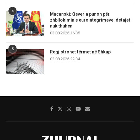
4
Mucunski: Qeveria punon për
zhbllokimin e eurointegrimeve, detajet
nuk thuhen
03.08.2026 16:35
5
Regjistrohet tërmet në Shkup
02.08.2026 22:34