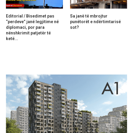
Editorial / Bisedimet pas
Sa janë të mbrojtur
“perdeve” janë legjitime në
punëtorët e ndërtimtarisë
diplomaci, por para
sot?
nënshkrimit patjetër të
ketë...