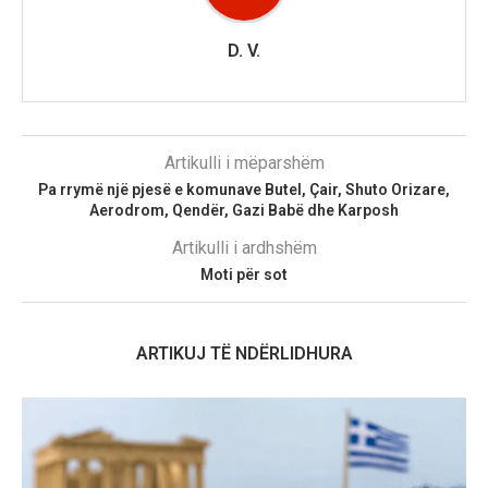
D. V.
Artikulli i mëparshëm
Pa rrymë një pjesë e komunave Butel, Çair, Shuto Orizare,
Aerodrom, Qendër, Gazi Babë dhe Karposh
Artikulli i ardhshëm
Moti për sot
ARTIKUJ TË NDËRLIDHURA