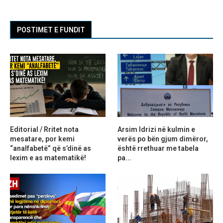
POSTIMET E FUNDIT
Editorial / Rritet nota
Arsim Idrizi në kulmin e
mesatare, por kemi
verës po bën gjum dimëror,
“analfabetë” që s’dinë as
është rrethuar me tabela
lexim e as matematikë!
pa...