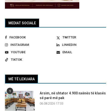
MEDIAT SOCIALE
FACEBOOK
TWITTER
INSTAGRAM
LINKEDIN
YOUTUBE
EMAIL
TIKTOK
MË TË LEXUARA
1
Arsim, në shtator 4.900 nxënës të klasës
së parë më pak
06.08.2026 17:33