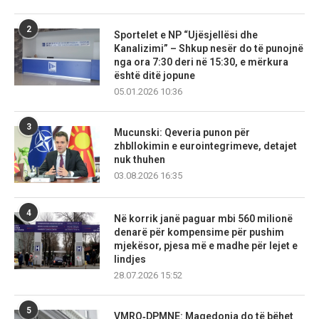
2
Sportelet e NP “Ujësjellësi dhe
Kanalizimi” – Shkup nesër do të punojnë
nga ora 7:30 deri në 15:30, e mërkura
është ditë jopune
05.01.2026 10:36
3
Mucunski: Qeveria punon për
zhbllokimin e eurointegrimeve, detajet
nuk thuhen
03.08.2026 16:35
4
Në korrik janë paguar mbi 560 milionë
denarë për kompensime për pushim
mjekësor, pjesa më e madhe për lejet e
lindjes
28.07.2026 15:52
5
VMRO‑DPMNE: Maqedonia do të bëhet