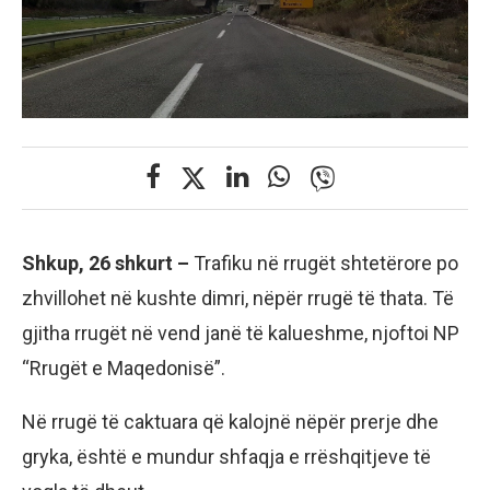
Shkup, 26 shkurt –
Trafiku në rrugët shtetërore po
zhvillohet në kushte dimri, nëpër rrugë të thata. Të
gjitha rrugët në vend janë të kalueshme, njoftoi NP
“Rrugët e Maqedonisë”.
Në rrugë të caktuara që kalojnë nëpër prerje dhe
gryka, është e mundur shfaqja e rrëshqitjeve të