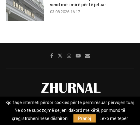
vend më i mirë për të jetuar
03.08.2026 16:17
Kjo faqe interneti përdor cookies për të përmirësuar përvojën tuaj.
Rreth nesh
Impresumi
Marketing
Kontakt
Ne do të supozojmë se jeni dakord me këtë, por mund të
Privacy Policy
çregjistroheni nëse dëshironi.
Pranoj
Lexo më tepër
Zhurnal.mk është Agjenci e Lajmeve e pavarur, e themeluar në vitin
2009, që e mbulon Maqedoninë, Kosovën, Shqipërinë edhe lajmet
nga bota.