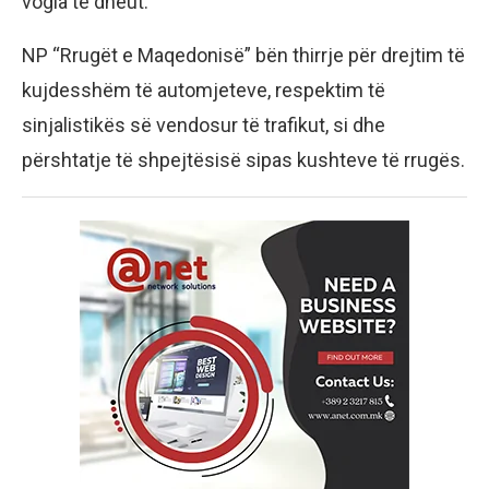
vogla të dheut.
NP “Rrugët e Maqedonisë” bën thirrje për drejtim të
kujdesshëm të automjeteve, respektim të
sinjalistikës së vendosur të trafikut, si dhe
përshtatje të shpejtësisë sipas kushteve të rrugës.