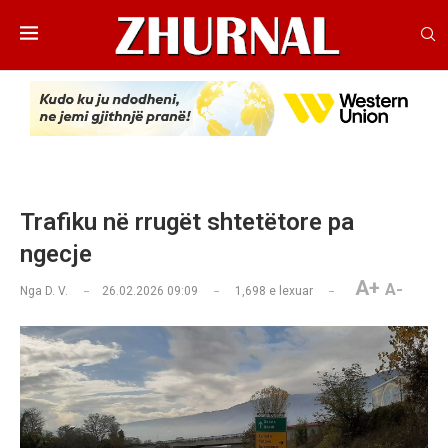
Trafiku në rrugët shtetëtore pa
ngecje
A+
A-
Nga
D. V.
26.02.2026 09:09
1,698
e lexuar