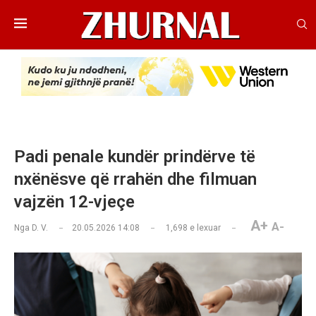
Padi penale kundër prindërve të
nxënësve që rrahën dhe filmuan
vajzën 12-vjeçe
A+
A-
Nga
D. V.
20.05.2026 14:08
1,698
e lexuar