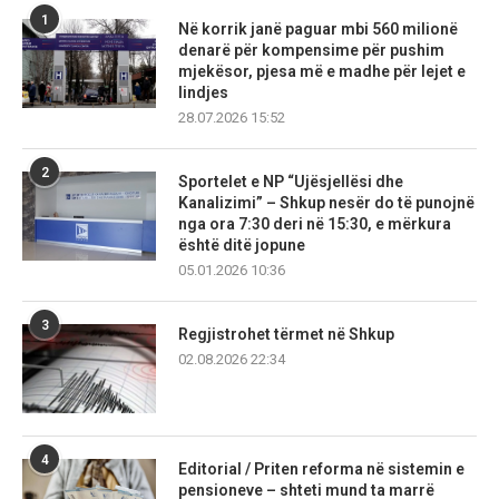
1
Në korrik janë paguar mbi 560 milionë
denarë për kompensime për pushim
mjekësor, pjesa më e madhe për lejet e
lindjes
28.07.2026 15:52
2
Sportelet e NP “Ujësjellësi dhe
Kanalizimi” – Shkup nesër do të punojnë
nga ora 7:30 deri në 15:30, e mërkura
është ditë jopune
05.01.2026 10:36
3
Regjistrohet tërmet në Shkup
02.08.2026 22:34
4
Editorial / Priten reforma në sistemin e
pensioneve – shteti mund ta marrë