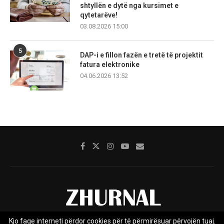
shtyllën e dytë nga kursimet e
qytetarëve!
03.08.2026 15:00
5
DAP-i e fillon fazën e tretë të projektit
fatura elektronike
04.06.2026 13:52
Kjo faqe interneti përdor cookies për të përmirësuar përvojën tuaj.