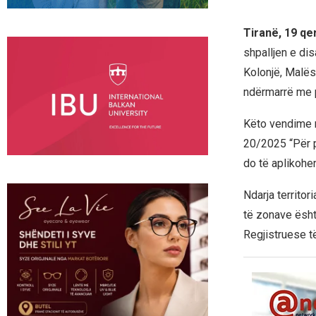
Tiranë, 19 q
shpalljen e di
Kolonjë, Malës
ndërmarrë me p
Këto vendime m
20/2025 “Për p
do të aplikohen
Ndarja territor
të zonave ësht
Regjistruese t