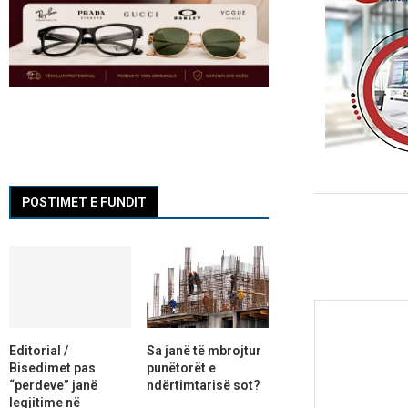
POSTIMET E FUNDIT
Editorial /
Sa janë të mbrojtur
Bisedimet pas
punëtorët e
“perdeve” janë
ndërtimtarisë sot?
legjitime në