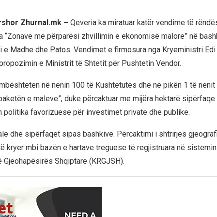
ershor Zhurnal.mk –
Qeveria ka miratuar katër vendime të rënd
sa “Zonave me përparësi zhvillimin e ekonomisë malore” në bashk
i e Madhe dhe Patos. Vendimet e firmosura nga Kryeministri Edi
ropozimin e Ministrit të Shtetit për Pushtetin Vendor.
bështeten në nenin 100 të Kushtetutës dhe në pikën 1 të nenit 4 t
aketën e maleve”, duke përcaktuar me mijëra hektarë sipërfaqe 
 politika favorizuese për investimet private dhe publike.
iale dhe sipërfaqet sipas bashkive. Përcaktimi i shtrirjes gjeograf
ë kryer mbi bazën e hartave treguese të regjistruara në sistemi
ë Gjeohapësirës Shqiptare (KRGJSH).