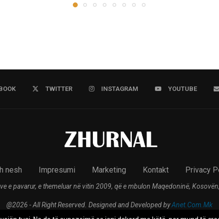
BOOK
TWITTER
INSTAGRAM
YOUTUBE
h nesh
Impresumi
Marketing
Kontakt
Privacy P
ve e pavarur, e themeluar në vitin 2009, që e mbulon Maqedoninë, Kosovën,
@2026 - All Right Reserved. Designed and Developed by
Anet.Com.Mk