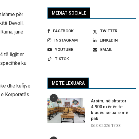
MEDIAT SOCIALE
ësishme për
itë Devoll,
FACEBOOK
TWITTER
 Rama, janë
INSTAGRAM
LINKEDIN
YOUTUBE
EMAIL
ë ligjit nr.
TIKTOK
specifike ku
MË TË LEXUARA
ike dhe kufijve
n e Korporatës
1
Arsim, në shtator
4.900 nxënës të
klasës së parë më
pak
06.08.2026 17:33