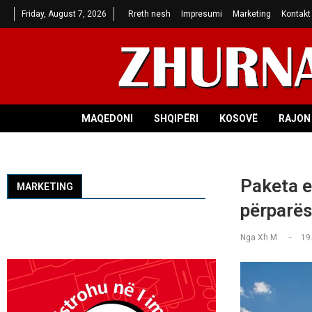
Friday, August 7, 2026
Rreth nesh
Impresumi
Marketing
Kontakt
MAQEDONI
SHQIPËRI
KOSOVË
RAJON 
Paketa e
MARKETING
përparësi
Nga
Xh M
19