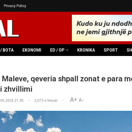
Privacy Policy
/ BOTA
EKONOMI
ED / OP
KRONIKA
SPORT
S
 Maleve, qeveria shpall zonat e para m
 zhvillimi
A+
A-
.06.2026 21:45
2,073
e lexuar