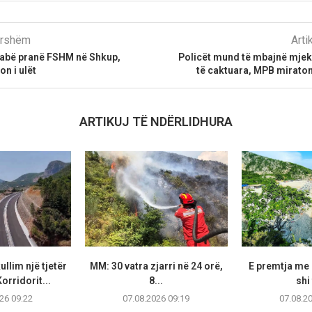
parshëm
Arti
 Babë pranë FSHM në Shkup,
Policët mund të mbajnë mjek
on i ulët
të caktuara, MPB miraton 
ARTIKUJ TË NDËRLIDHURA
llim një tjetër
MM: 30 vatra zjarri në 24 orë,
E premtja me 
orridorit...
8...
shi 
26 09:22
07.08.2026 09:19
07.08.2