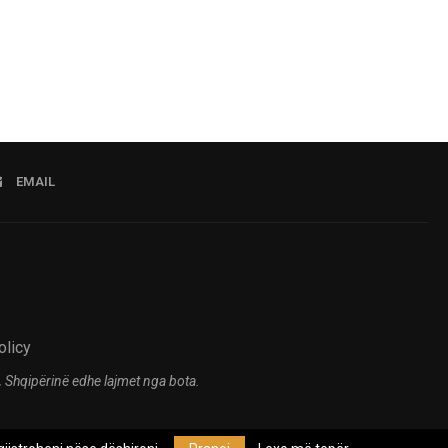
EMAIL
olicy
 Shqipërinë edhe lajmet nga bota.