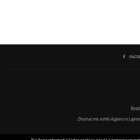
FACE
Rret
Zhurnal.mk është Agjenci e Lajme