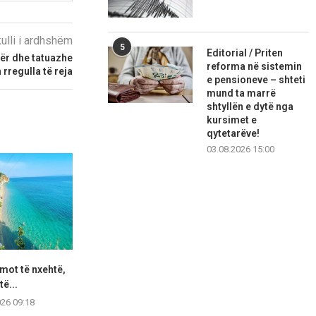
kulli i ardhshëm
5
Editorial / Priten
ër dhe tatuazhe
reforma në sistemin
rregulla të reja
e pensioneve – shteti
mund ta marrë
shtyllën e dytë nga
kursimet e
qytetarëve!
03.08.2026 15:00
mot të nxehtë,
Begaj i kërkon Ekuadorit të
Boçi zbulon pl
të...
njohë Kosovën: Kontribut...
të pe
026 09:18
06.08.2026 21:32
06.08.2