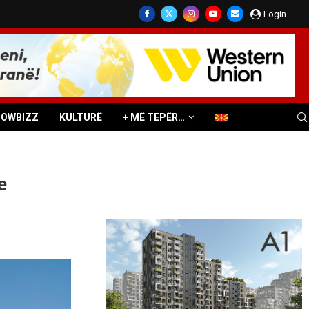
Login
HOWBIZZ
KULTURË
+ MË TEPËR…
e