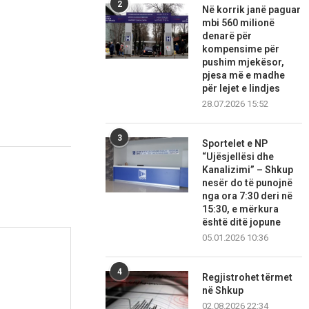
2
Në korrik janë paguar
mbi 560 milionë
denarë për
kompensime për
pushim mjekësor,
pjesa më e madhe
për lejet e lindjes
28.07.2026 15:52
3
Sportelet e NP
“Ujësjellësi dhe
Kanalizimi” – Shkup
nesër do të punojnë
nga ora 7:30 deri në
15:30, e mërkura
është ditë jopune
05.01.2026 10:36
4
Regjistrohet tërmet
në Shkup
02.08.2026 22:34