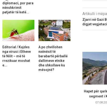
diplomaci, por para
nënshkrimit
patjetër të ketë...
Artikulli i më
Zjarri në Gazi
digjet vegjetaci
Editorial / Kujdes
A po zhvillohen
nga virusi i Etheve
nxënësit të
të Nilit – më të
barabartë përballë
rrezikuar moshat
dallimeve etnike
e...
dhe shkollave ku
mësojnë?
Hapet për qarku
segment i K
07.08.20