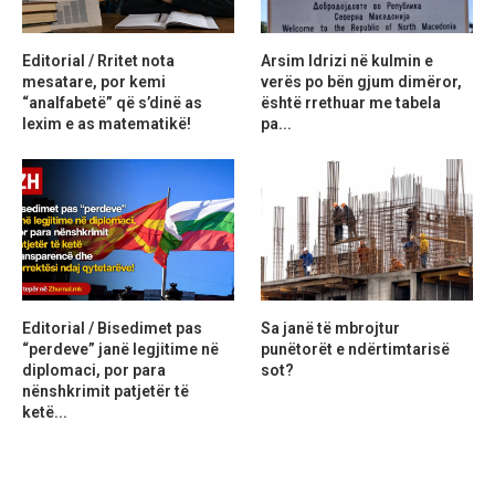
Editorial / Rritet nota
Arsim Idrizi në kulmin e
mesatare, por kemi
verës po bën gjum dimëror,
“analfabetë” që s’dinë as
është rrethuar me tabela
lexim e as matematikë!
pa...
Editorial / Bisedimet pas
Sa janë të mbrojtur
“perdeve” janë legjitime në
punëtorët e ndërtimtarisë
diplomaci, por para
sot?
nënshkrimit patjetër të
ketë...