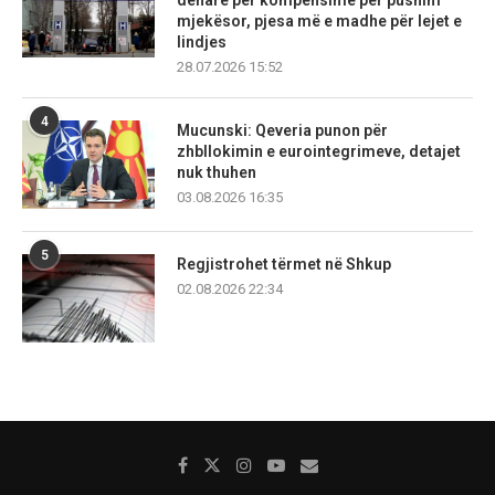
mjekësor, pjesa më e madhe për lejet e
lindjes
28.07.2026 15:52
4
Mucunski: Qeveria punon për
zhbllokimin e eurointegrimeve, detajet
nuk thuhen
03.08.2026 16:35
5
Regjistrohet tërmet në Shkup
02.08.2026 22:34