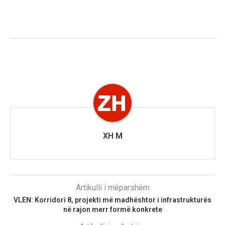
XH M
Artikulli i mëparshëm
VLEN: Korridori 8, projekti më madhështor i infrastrukturës
në rajon merr formë konkrete