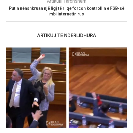
Artikulli i ardhshëm
Putin nënshkruan një ligj të ri që forcon kontrollin e FSB-së
mbi internetin rus
ARTIKUJ TË NDËRLIDHURA