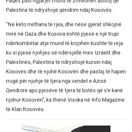
Paqes pasi ngjarjet mund të zhvillohen asisoj që
Palestina të ndryshojë qëndrim ndaj Kosovës.
“Në këto rrethana të rjea, dhe nëse gjërat shkojnë
mirë në Gaza dhe Kosova është pjesë e një trupi
ndërkombëtar atje mund të krijohen kushte të reja
ku si pjesë njohjes së ndërsjellë mes Izraelit dhe
Palestinës, Palestina të ndryshojë kursin ndaj
Kosovës dhe të njohë Kosovën dhe pastaj të hapen
rrugë për njohje të tjera nga vendet e Azisë
Qendrore apo pjesëve të tjera të botës që s’e kanë
njohur Kosovën”, ka thënë Visoka në Info Magazine
të Klan Kosovës.