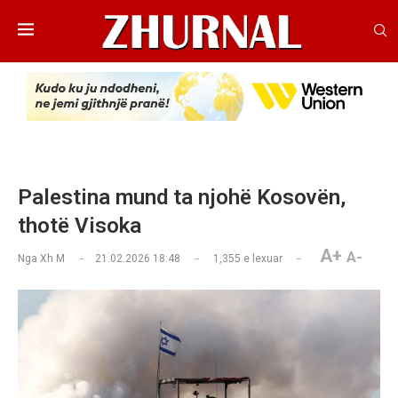
Palestina mund ta njohë Kosovën,
thotë Visoka
A+
A-
Nga
Xh M
21.02.2026 18:48
1,355
e lexuar