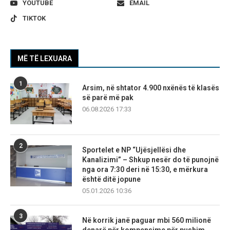
YOUTUBE
EMAIL
TIKTOK
MË TË LEXUARA
1
Arsim, në shtator 4.900 nxënës të klasës
së parë më pak
06.08.2026 17:33
2
Sportelet e NP “Ujësjellësi dhe
Kanalizimi” – Shkup nesër do të punojnë
nga ora 7:30 deri në 15:30, e mërkura
është ditë jopune
05.01.2026 10:36
3
Në korrik janë paguar mbi 560 milionë
denarë për kompensime për pushim