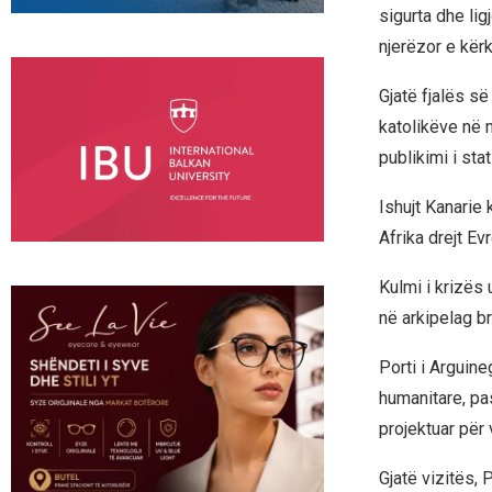
sigurta dhe lig
njerëzor e kërko
Gjatë fjalës së
katolikëve në 
publikimi i sta
Ishujt Kanarie 
Afrika drejt Ev
Kulmi i krizës 
në arkipelag br
Porti i Arguine
humanitare, pa
projektuar për
Gjatë vizitës,