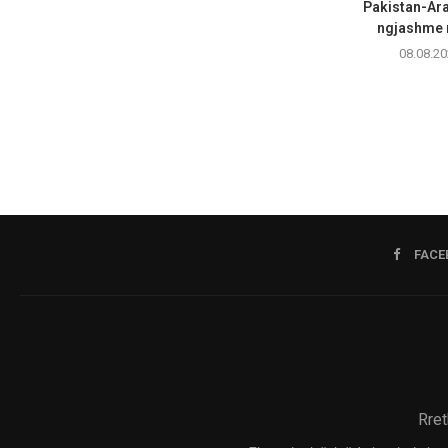
Pakistan-Ara
ngjashme m
08.08.20
FACE
Rret