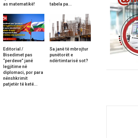
as matematikë!
tabela pa...
Editorial /
Sa janë të mbrojtur
Bisedimet pas
punëtorët e
“perdeve” janë
ndërtimtarisë sot?
legjitime në
diplomaci, por para
nënshkrimit
patjetër të ketë...