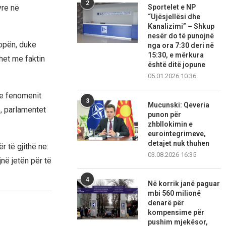
2
Sportelet e NP
yre në
“Ujësjellësi dhe
Kanalizimi” – Shkup
nesër do të punojnë
ropën, duke
nga ora 7:30 deri në
15:30, e mërkura
het me faktin
është ditë jopune
05.01.2026 10:36
 e fenomenit
3
Mucunski: Qeveria
, parlamentet
punon për
zhbllokimin e
eurointegrimeve,
detajet nuk thuhen
r të gjithë ne:
03.08.2026 16:35
në jetën për të
4
Në korrik janë paguar
mbi 560 milionë
denarë për
kompensime për
pushim mjekësor,