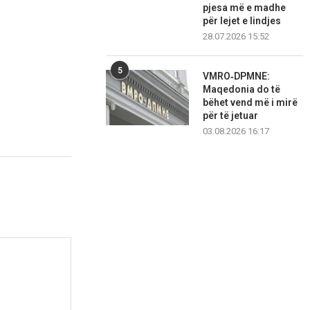
pjesa më e madhe
për lejet e lindjes
28.07.2026 15:52
5
VMRO‑DPMNE:
Maqedonia do të
bëhet vend më i mirë
për të jetuar
03.08.2026 16:17