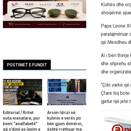
Kishës dhe org
shoqërinë span
Papa Leone XIV
paralajmëruar 
që Mesdheu dhe
Ai i bëri thirr
dhe shprehu sh
POSTIMET E FUNDIT
dhe organizata
“Çdo varkë që m
Çfarë lloj bote
gjetur një jetë
Editorial / Rritet
Arsim Idrizi në
nota mesatare, por
kulmin e verës po
kemi “analfabetë”
bën gjum dimëror,
që s’dinë as lexim e
është rrethuar me