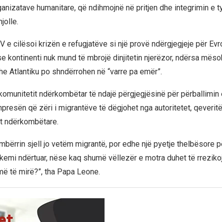
anizatave humanitare, që ndihmojnë në pritjen dhe integrimin e t
jolle.
 e cilësoi krizën e refugjatëve si një provë ndërgjegjeje për Ev
se kontinenti nuk mund të mbrojë dinjitetin njerëzor, ndërsa mëso
 Atlantiku po shndërrohen në “varre pa emër”.
je komunitetit ndërkombëtar të ndajë përgjegjësinë për përballimin
presën që zëri i migrantëve të dëgjohet nga autoritetet, qeveritë
t ndërkombëtare.
bërrin sjell jo vetëm migrantë, por edhe një pyetje thelbësore pë
 kemi ndërtuar, nëse kaq shumë vëllezër e motra duhet të rrezikoj
 më të mirë?”, tha Papa Leone.