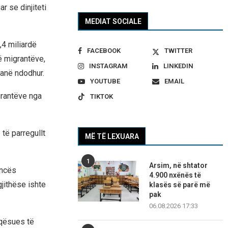
r se dinjiteti
MEDIAT SOCIALE
,4 miliardë
FACEBOOK
TWITTER
ë migrantëve,
INSTAGRAM
LINKEDIN
 kanë ndodhur.
YOUTUBE
EMAIL
grantëve nga
TIKTOK
 të parregullt
MË TË LEXUARA
1
Arsim, në shtator
encës
4.900 nxënës të
jithëse ishte
klasës së parë më
pak
06.08.2026 17:33
aqësues të