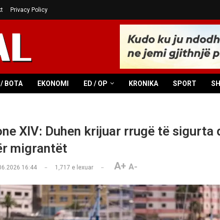
t
Privacy Policy
/ BOTA
EKONOMI
ED / OP
KRONIKA
SPORT
S
ne XIV: Duhen krijuar rrugë të sigurta
ër migrantët
A+
A-
06.2026 16:44
1,717
e lexuar