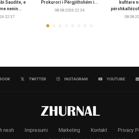
bi Saudite, e
Prokurori i Përgjithshëm i...
kufitare n
e nenin...
përshkallëzoh
08.08.2026 22:34
26 22:37
08.08.2
BOOK
TWITTER
INSTAGRAM
YOUTUBE
h nesh
Impresumi
Marketing
Kontakt
Privacy P