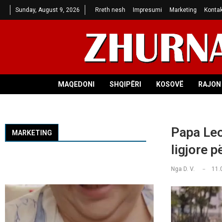
Sunday, August 9, 2026
Rreth nesh
Impresumi
Marketing
Kontak
MAQEDONI
SHQIPËRI
KOSOVË
RAJON 
Papa Leo
MARKETING
ligjore p
Nga
D. V.
11.