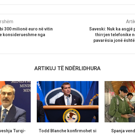
parshëm
Arti
bi 300 milionë euro në vitin
Saveski: Nuk ka asgjë 
ë e konsiderueshme nga
thirrjen telefonike 
pavarësia jonë ësht
ARTIKUJ TË NDËRLIDHURA
veshja Turqi-
Todd Blanche konfirmohet si
Spanja vend