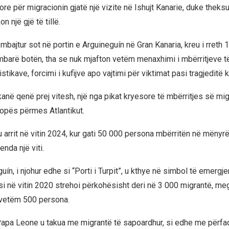
jore për migracionin gjatë një vizite në Ishujt Kanarie, duke theksua
n një gjë të tillë.
 mbajtur sot në portin e Arguineguín në Gran Kanaria, kreu i rreth 1
mbarë botën, tha se nuk mjafton vetëm menaxhimi i mbërritjeve t
tistikave, forcimi i kufijve apo vajtimi për viktimat pasi tragjeditë
kanë qenë prej vitesh, një nga pikat kryesore të mbërritjes së mi
ropës përmes Atlantikut.
u arrit në vitin 2024, kur gati 50 000 persona mbërritën në mënyrë
enda një viti.
guín, i njohur edhe si “Porti i Turpit”, u kthye në simbol të emergj
si në vitin 2020 strehoi përkohësisht deri në 3 000 migrantë, meg
 vetëm 500 persona.
 Papa Leone u takua me migrantë të sapoardhur, si edhe me përf