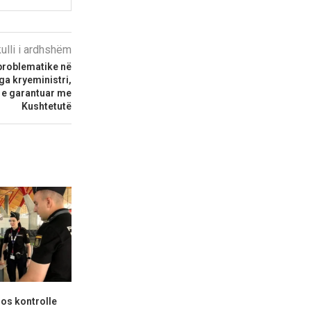
kulli i ardhshëm
problematike në
nga kryeministri,
ë e garantuar me
Kushtetutë
os kontrolle
Kolumbia ka presidentin e ri,
Rëndohe