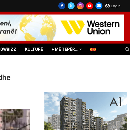
Login
HOWBIZZ
KULTURË
+ MË TEPËR…
 dhe