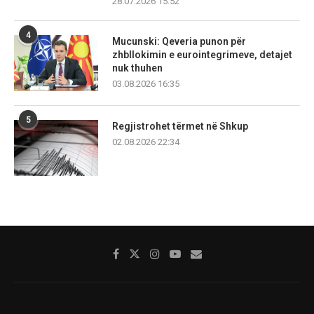
28.07.2026 15:52
4
Mucunski: Qeveria punon për
zhbllokimin e eurointegrimeve, detajet
nuk thuhen
03.08.2026 16:35
5
Regjistrohet tërmet në Shkup
02.08.2026 22:34