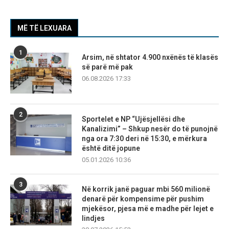
MË TË LEXUARA
1
Arsim, në shtator 4.900 nxënës të klasës
së parë më pak
06.08.2026 17:33
2
Sportelet e NP “Ujësjellësi dhe
Kanalizimi” – Shkup nesër do të punojnë
nga ora 7:30 deri në 15:30, e mërkura
është ditë jopune
05.01.2026 10:36
3
Në korrik janë paguar mbi 560 milionë
denarë për kompensime për pushim
mjekësor, pjesa më e madhe për lejet e
lindjes