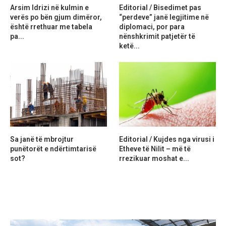
Arsim Idrizi në kulmin e
Editorial / Bisedimet pas
verës po bën gjum dimëror,
“perdeve” janë legjitime në
është rrethuar me tabela
diplomaci, por para
pa...
nënshkrimit patjetër të
ketë...
Sa janë të mbrojtur
Editorial / Kujdes nga virusi i
punëtorët e ndërtimtarisë
Etheve të Nilit – më të
sot?
rrezikuar moshat e...