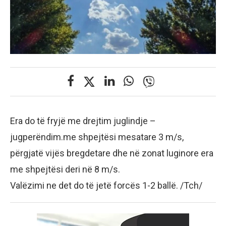
Era do të fryjë me drejtim juglindje –
jugperëndim.me shpejtësi mesatare 3 m/s,
përgjatë vijës bregdetare dhe në zonat luginore era
me shpejtësi deri në 8 m/s.
Valëzimi ne det do të jetë forcës 1-2 ballë. /Tch/