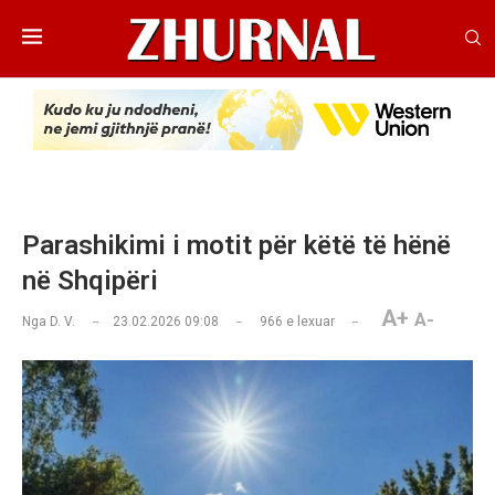
Parashikimi i motit për këtë të hënë
në Shqipëri
A+
A-
Nga
D. V.
23.02.2026 09:08
966
e lexuar