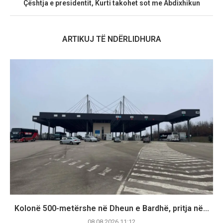
Çështja e presidentit, Kurti takohet sot me Abdixhikun
ARTIKUJ TË NDËRLIDHURA
Kolonë 500-metërshe në Dheun e Bardhë, pritja në...
08.08.2026 11:12