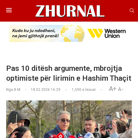
Pas 10 ditësh argumente, mbrojtja
optimiste për lirimin e Hashim Thaçit
A+
A-
Nga
B.M
18.02.2026 16:29
1,590
e lexuar