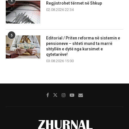
4
Regjistrohet tërmet në Shkup
02.08.2026 22:34
5
Editorial / Priten reforma në sistemin e
pensioneve – shteti mund ta marrë
shtyllën e dytë nga kursimet e
qytetarëve!
03.08.2026 15:00