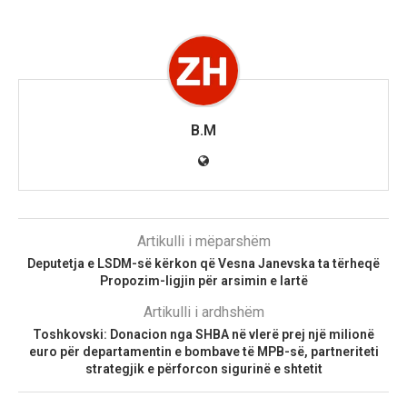
B.M
Artikulli i mëparshëm
Deputetja e LSDM-së kërkon që Vesna Janevska ta tërheqë
Propozim-ligjin për arsimin e lartë
Artikulli i ardhshëm
Toshkovski: Donacion nga SHBA në vlerë prej një milionë
euro për departamentin e bombave të MPB-së, partneriteti
strategjik e përforcon sigurinë e shtetit