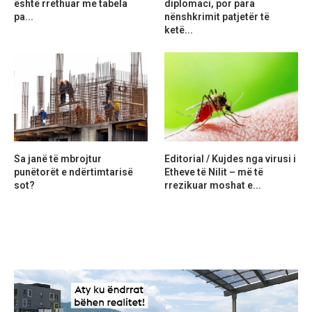
është rrethuar me tabela
diplomaci, por para
pa...
nënshkrimit patjetër të
ketë...
Sa janë të mbrojtur
Editorial / Kujdes nga virusi i
punëtorët e ndërtimtarisë
Etheve të Nilit – më të
sot?
rrezikuar moshat e...