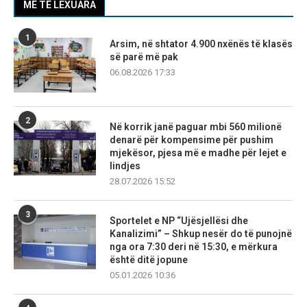
MË TË LEXUARA
1
Arsim, në shtator 4.900 nxënës të klasës
së parë më pak
06.08.2026 17:33
2
Në korrik janë paguar mbi 560 milionë
denarë për kompensime për pushim
mjekësor, pjesa më e madhe për lejet e
lindjes
28.07.2026 15:52
3
Sportelet e NP “Ujësjellësi dhe
Kanalizimi” – Shkup nesër do të punojnë
nga ora 7:30 deri në 15:30, e mërkura
është ditë jopune
05.01.2026 10:36