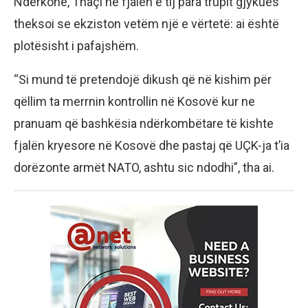
Ndërkohë, Thaçi në fjalën e tij para trupit gjykues
theksoi se ekziston vetëm një e vërtetë: ai është
plotësisht i pafajshëm.
“Si mund të pretendojë dikush që në kishim për
qëllim ta merrnin kontrollin në Kosovë kur ne
pranuam që bashkësia ndërkombëtare të kishte
fjalën kryesore në Kosovë dhe pastaj që UÇK-ja t’ia
dorëzonte armët NATO, ashtu sic ndodhi”, tha ai.