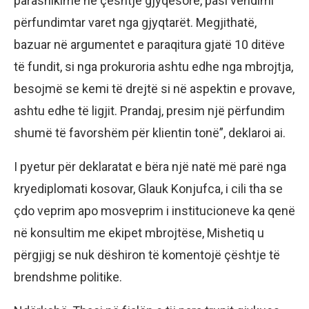
parashikime në çështje gjyqësore, pasi vendimi
përfundimtar varet nga gjyqtarët. Megjithatë,
bazuar në argumentet e paraqitura gjatë 10 ditëve
të fundit, si nga prokuroria ashtu edhe nga mbrojtja,
besojmë se kemi të drejtë si në aspektin e provave,
ashtu edhe të ligjit. Prandaj, presim një përfundim
shumë të favorshëm për klientin tonë”, deklaroi ai.
I pyetur për deklaratat e bëra një natë më parë nga
kryediplomati kosovar, Glauk Konjufca, i cili tha se
çdo veprim apo mosveprim i institucioneve ka qenë
në konsultim me ekipet mbrojtëse, Mishetiq u
përgjigj se nuk dëshiron të komentojë çështje të
brendshme politike.