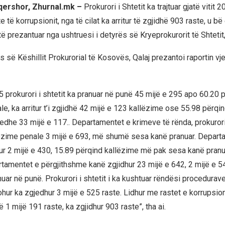
 qershor, Zhurnal.mk –
Prokurori i Shtetit ka trajtuar gjatë vitit 2
e të korrupsionit, nga të cilat ka arritur të zgjidhë 903 raste, u bë 
 të prezantuar nga ushtruesi i detyrës së Kryeprokurorit të Shtetit
 së Këshillit Prokurorial të Kosovës, Qalaj prezantoi raportin vjet
25 prokurori i shtetit ka pranuar në punë 45 mijë e 295 apo 60.20 
e, ka arritur t’i zgjidhë 42 mijë e 123 kallëzime ose 55.98 përqi
 edhe 33 mijë e 117.. Departamentet e krimeve të rënda, prokuror
lëzime penale 3 mijë e 693, më shumë sesa kanë pranuar. Departa
hur 2 mijë e 430, 15.89 përqind kallëzime më pak sesa kanë pranu
tamentet e përgjithshme kanë zgjidhur 23 mijë e 642, 2 mijë e 
ar në punë. Prokurori i shtetit i ka kushtuar rëndësi procedurave 
ohur ka zgjedhur 3 mijë e 525 raste. Lidhur me rastet e korrupsio
 1 mijë 191 raste, ka zgjidhur 903 raste”, tha ai.