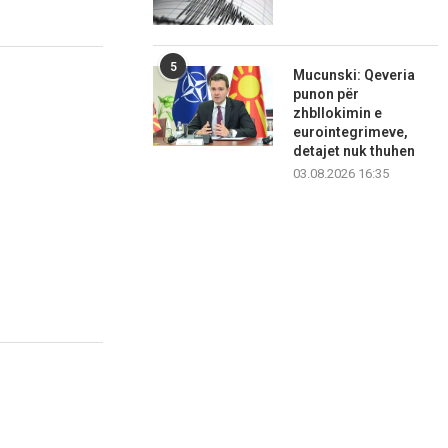
5
Mucunski: Qeveria
punon për
zhbllokimin e
eurointegrimeve,
detajet nuk thuhen
03.08.2026 16:35