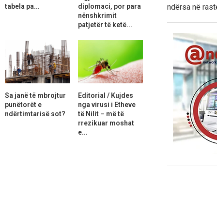
tabela pa...
diplomaci, por para
ndërsa në raste
nënshkrimit
patjetër të ketë...
Sa janë të mbrojtur
Editorial / Kujdes
punëtorët e
nga virusi i Etheve
ndërtimtarisë sot?
të Nilit – më të
rrezikuar moshat
e...