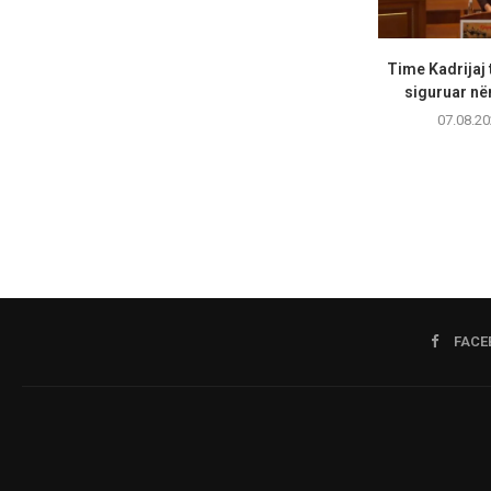
Time Kadrijaj 
siguruar në
07.08.20
FACE