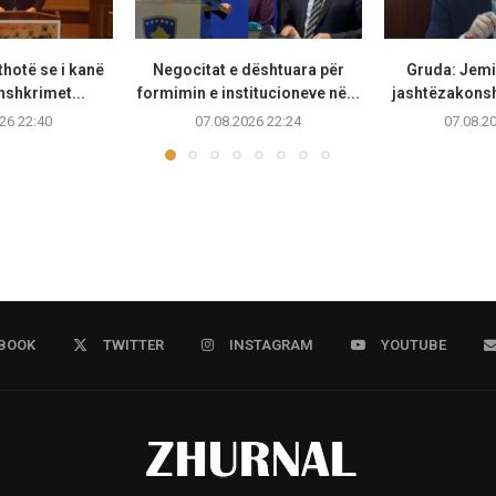
thotë se i kanë
Negocitat e dështuara për
Gruda: Jemi 
nshkrimet...
formimin e institucioneve në...
jashtëzakonsh
26 22:40
07.08.2026 22:24
07.08.2
BOOK
TWITTER
INSTAGRAM
YOUTUBE