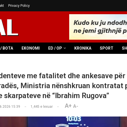
akt
Privacy Policy
/ BOTA
EKONOMI
ED / OP
KRONIKA
SPORT
S
denteve me fatalitet dhe ankesave për
radës, Ministria nënshkruan kontratat 
e skarpateve në “Ibrahim Rugova”
A+
A-
6.2026 15:39
1,445
e lexuar