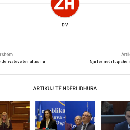
D V
parshëm
Arti
 derivateve të naftës në
Një tërmet i fuqishëm
ARTIKUJ TË NDËRLIDHURA