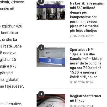
psionit, krimeve
2
Në korrik janë paguar
mbi 560 milionë
dhunës në
denarë për
kompensime për
pushim mjekësor,
ë zgjidhur 420
pjesa më e madhe
për lejet e lindjes
 konfiskuar.
28.07.2026 15:52
, si dhe ka
83 raste. Janë
3
Sportelet e NP
 të qenieve
“Ujësjellësi dhe
Kanalizimi” – Shkup
gjidhur 25
nesër do të punojnë
mijë e 975
nga ora 7:30 deri në
15:30, e mërkura
 përqind
është ditë jopune
he, gjykatat
05.01.2026 10:36
ime fajësuese”,
4
Regjistrohet tërmet
në Shkup
e alternative,
02.08.2026 22:34