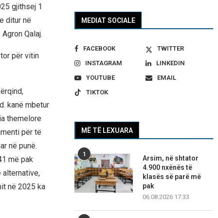
025 gjithsej 1
e ditur në
MEDIAT SOCIALE
, Agron Qalaj.
FACEBOOK
TWITTER
or për vitin
INSTAGRAM
LINKEDIN
YOUTUBE
EMAIL
përqind,
TIKTOK
nd. kanë mbetur
ia themelore
MË TË LEXUARA
menti për të
ar në punë.
1
Arsim, në shtator
541 më pak
4.900 nxënës të
alternative,
klasës së parë më
nit në 2025 ka
pak
06.08.2026 17:33