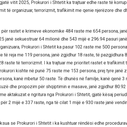
gjatë vitit 2025, Prokurori i Shtetit ka trajtuar edhe raste të korru
it të organizuar, terrorizmit, trafikimit me qenie njerëzore dhe 
r, për rastet e krimeve ekonomike 484 raste me 654 persona, jan
025 janë sekuestruar 64 milionë dhe 543 mijë e 296.94 pasuri janë
rganizuara, Prokurori i Shtetit ka pasur 102 raste me 500 persona
e të reja me 119 persona, janë zgjidhur 18 raste, të pazgjidhura 
 raste të terrorizmit. I ka trajtuar me prioritet rastet e trafikimit
rokurori kishte në punë 75 raste me 153 persona, prej tyre janë z
rsona, kanë mbetur 50 raste. Të dhunës në familje, kanë qenë 3 
kuzë dhe propozim për shqiptimin e masave, janë zgjidhur 80.92
me aktakuzat e ngritura nga Prokurori i Shtetit, gjatë kësaj periud
për 2 mijë e 337 raste, nga të cilat 1 mijë e 930 raste janë vend
ksua se Prokurori i Shtetit i ka kushtuar rëndësi edhe procedurav