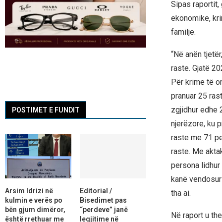
Sipas raportit, 
ekonomike, krim
familje.
“Në anën tjetë
raste. Gjatë 2
Për krime të o
pranuar 25 rast
zgjidhur edhe 28
POSTIMET E FUNDIT
njerëzore, ku p
raste me 71 pe
raste. Me akta
persona lidhur 
kanë vendosur 
Arsim Idrizi në
Editorial /
tha ai.
kulmin e verës po
Bisedimet pas
bën gjum dimëror,
“perdeve” janë
Në raport u the
është rrethuar me
legjitime në