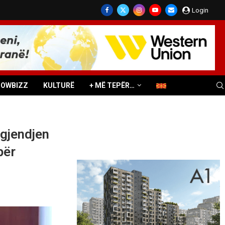
Login
HOWBIZZ
KULTURË
+ MË TEPËR…
 gjendjen
për