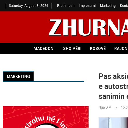
Saturday, August 8, 2026
Rreth nesh
Impresumi
Marketing
Kont
MAQEDONI
SHQIPËRI
KOSOVË
RAJON 
Pas aksi
MARKETING
e autost
sanimin 
Nga
D V
15.0