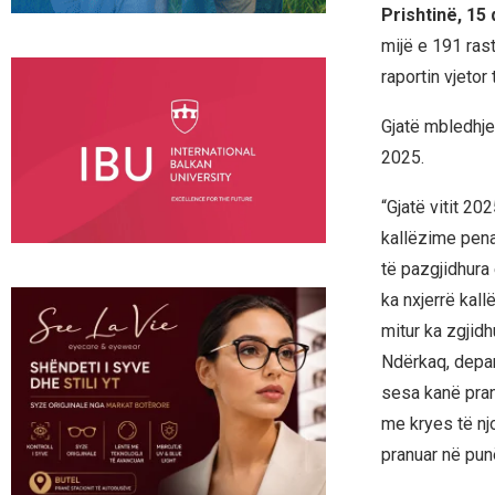
Prishtinë, 15
mijë e 191 rast
raportin vjetor
Gjatë mbledhjes
2025.
“Gjatë vitit 20
kallëzime penal
të pazgjidhura
ka nxjerrë kal
mitur ka zgjid
Ndërkaq, depar
sesa kanë pranu
me kryes të nj
pranuar në punë