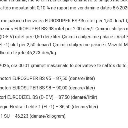
naftës mesatarisht 0,10 % në raport me vendimin e datës 8.6.202
s me pakicë i benzinës EUROSUPER BS-95 rritet për 1,50 den/l. Ç
nzinës ЕUROSUPER BS-98 rritet për 2,00 den/l. Çmimi i shitjes 
Е V) rritet për 0,50 den/litër. Çmimi i shitjes me pakicë i Vajit 
L-1) ulet për 2,50 denar/l. Çmimi i shitjes me pakicë i Мazutit М
he do të jetë 46,223 den/kg.
2026, ora 00:01 çmimet maksimale të derivateve të naftës do të 
motori EUROSUPER BS 95 – 87,50 (denarë/litër)
motori EUROSUPER BS 98 – 90,00 (denarë/litër)
ori EURODIZEL BS (D-E V) – 87,50 (denarë/litër)
egie Ekstra i Lehtë 1 (EL-1) – 86,50 (denarë/litër)
 SU – 46,223 (denarë/kilogram).