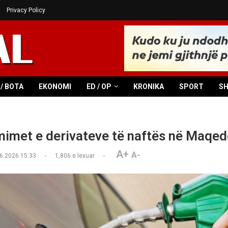
Privacy Policy
/ BOTA
EKONOMI
ED / OP
KRONIKA
SPORT
S
mimet e derivateve të naftës në Maqed
A+
A-
6.2026 15:33
1,806
e lexuar