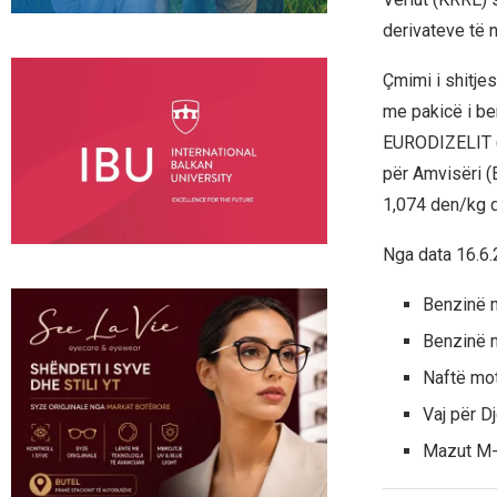
derivateve të 
Çmimi i shitje
me pakicë i be
EURODIZELIT (D-
për Amvisëri (Е
1,074 den/kg d
Nga data 16.6.
Benzinë 
Benzinë 
Naftë mot
Vaj për Dj
Mazut М-1