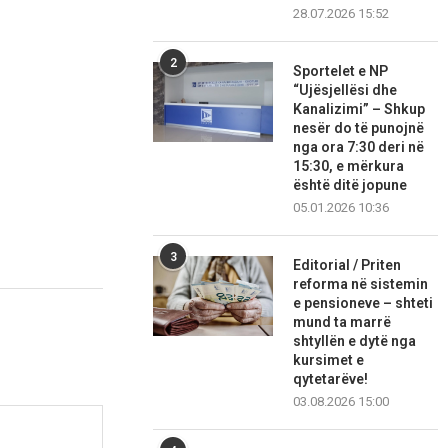
28.07.2026 15:52
2
Sportelet e NP
“Ujësjellësi dhe
Kanalizimi” – Shkup
nesër do të punojnë
nga ora 7:30 deri në
15:30, e mërkura
është ditë jopune
05.01.2026 10:36
3
Editorial / Priten
reforma në sistemin
e pensioneve – shteti
mund ta marrë
shtyllën e dytë nga
kursimet e
qytetarëve!
03.08.2026 15:00