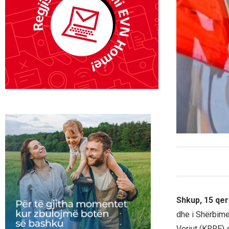
Shkup, 15 qer
dhe i Shërbim
Veriut (KRRE) s