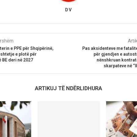
D V
parshëm
Arti
rterin e PPE për Shqipërinë,
Pas aksidenteve me fatali
htetje e plotë për
për gjendjen e autost
 BE deri në 2027
nënshkruan kontrata
skarpateve në “
ARTIKUJ TË NDËRLIDHURA