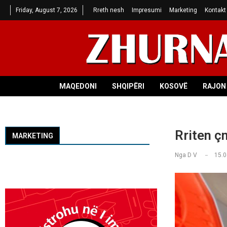
Friday, August 7, 2026
Rreth nesh
Impresumi
Marketing
Kontakt
MAQEDONI
SHQIPËRI
KOSOVË
RAJON 
Rriten ç
MARKETING
Nga
D V
15.0