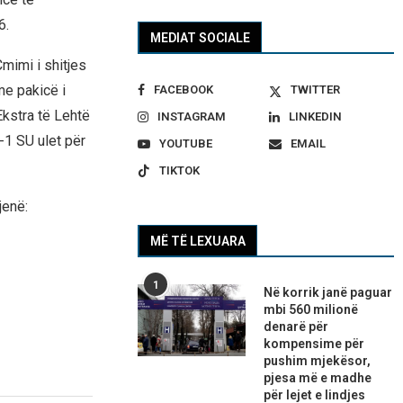
6.
MEDIAT SOCIALE
mimi i shitjes
me pakicë i
FACEBOOK
TWITTER
Ekstra të Lehtë
INSTAGRAM
LINKEDIN
-1 SU ulet për
YOUTUBE
EMAIL
TIKTOK
jenë:
MË TË LEXUARA
1
Në korrik janë paguar
mbi 560 milionë
denarë për
kompensime për
pushim mjekësor,
pjesa më e madhe
për lejet e lindjes