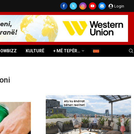
Login
HOWBIZZ
KULTURË
+ MË TEPËR…
oni