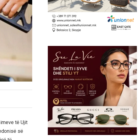
imeve të Ujit
edonisë së
icë të