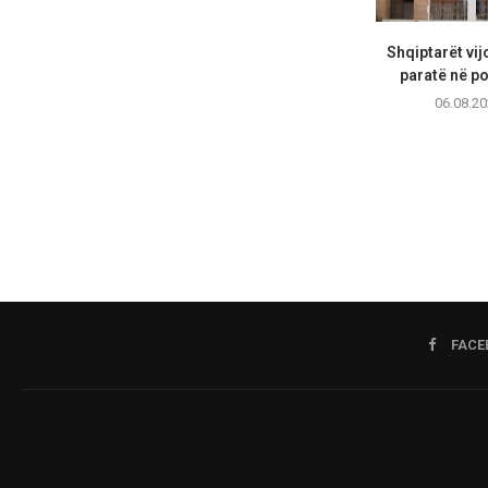
Shqiptarët vij
paratë në por
06.08.20
FACE