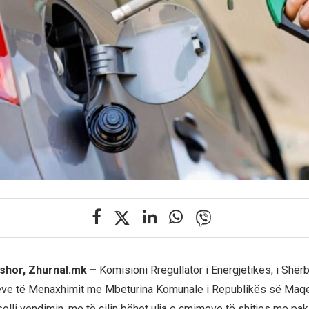
shor, Zhurnal.mk –
Komisioni Rregullator i Energjetikës, i Shërb
eve të Menaxhimit me Mbeturina Komunale i Republikës së Maq
olli vendimin, me të cilin bëhet ulja e çmimeve të shitjes me pak