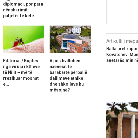
diplomaci, por para
nënshkrimit
patjetër të ketë...
Artikulli i më
Balla pret rapo
Kovatchev: Mbës
anëtarësimin në
Editorial / Kujdes
A po zhvillohen
nga virusi i Etheve
nxënësit të
të Nilit – më të
barabartë përballë
rrezikuar moshat
dallimeve etnike
e...
dhe shkollave ku
mësojnë?