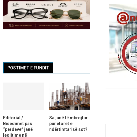
POSTIMET E FUNDIT
Editorial /
Sa janë të mbrojtur
Bisedimet pas
punëtorët e
“perdeve” janë
ndërtimtarisë sot?
legjitime në