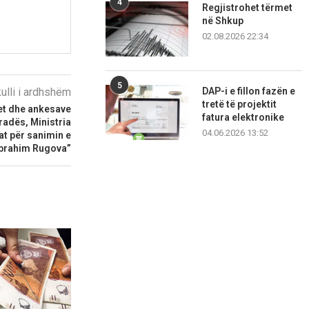
4
Regjistrohet tërmet
në Shkup
02.08.2026 22:34
5
DAP-i e fillon fazën e
kulli i ardhshëm
tretë të projektit
tet dhe ankesave
fatura elektronike
radës, Ministria
04.06.2026 13:52
t për sanimin e
Ibrahim Rugova”