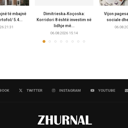
ojnë të mbajnë
Dimitrieska‑Koçoska:
Vijon pagesa
tofol/ 5.4...
Korridori 8 është investim në
sociale dhe
lidhje më...
26 21:31
06.08.2
06.08.2026 15:14
BOOK
TWITTER
INSTAGRAM
YOUTUBE