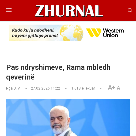
Pas ndryshimeve, Rama mbledh
qeverinë
A+
A-
Nga
D. V.
27.02.2026 11:22
1,618
e lexuar