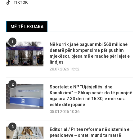
TIKTOK
MË TË LEXUARA
1
Në korrik janë paguar mbi 560 milionë
denarë për kompensime për pushim
mjekësor, pjesa më e madhe për lejet e
lindjes
28.07.2026 15:52
2
Sportelet e NP “Ujësjellësi dhe
Kanalizimi” – Shkup nesër do të punojnë
nga ora 7:30 deri në 15:30, e mërkura
është ditë jopune
05.01.2026 10:36
3
Editorial / Priten reforma në sistemin e
pensioneve – shteti mund ta marrë