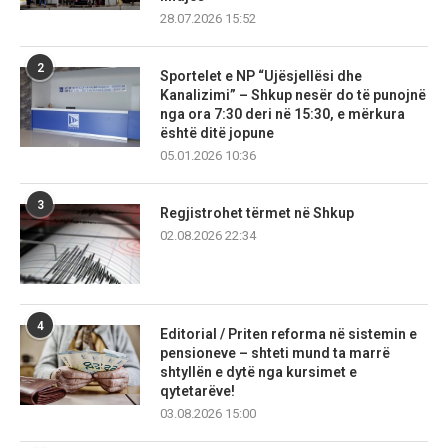
28.07.2026 15:52
2
Sportelet e NP “Ujësjellësi dhe
Kanalizimi” – Shkup nesër do të punojnë
nga ora 7:30 deri në 15:30, e mërkura
është ditë jopune
05.01.2026 10:36
3
Regjistrohet tërmet në Shkup
02.08.2026 22:34
4
Editorial / Priten reforma në sistemin e
pensioneve – shteti mund ta marrë
shtyllën e dytë nga kursimet e
qytetarëve!
03.08.2026 15:00