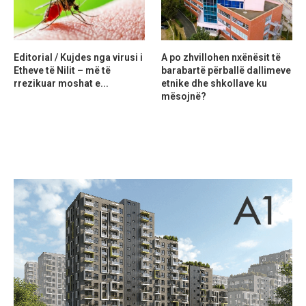
Editorial / Kujdes nga virusi i
A po zhvillohen nxënësit të
Etheve të Nilit – më të
barabartë përballë dallimeve
rrezikuar moshat e...
etnike dhe shkollave ku
mësojnë?