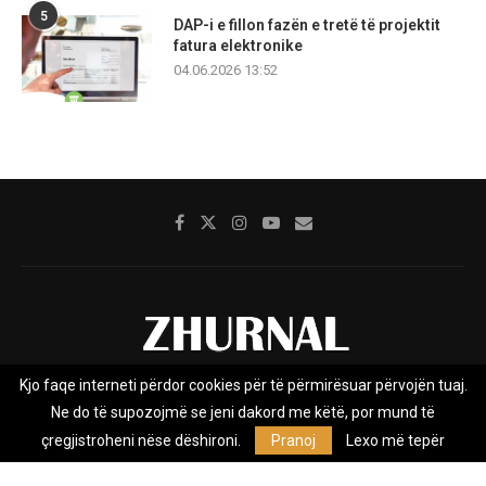
5
DAP-i e fillon fazën e tretë të projektit
fatura elektronike
04.06.2026 13:52
Kjo faqe interneti përdor cookies për të përmirësuar përvojën tuaj.
Rreth nesh
Impresumi
Marketing
Kontakt
Ne do të supozojmë se jeni dakord me këtë, por mund të
Privacy Policy
çregjistroheni nëse dëshironi.
Pranoj
Lexo më tepër
Zhurnal.mk është Agjenci e Lajmeve e pavarur, e themeluar në vitin
2009, që e mbulon Maqedoninë, Kosovën, Shqipërinë edhe lajmet