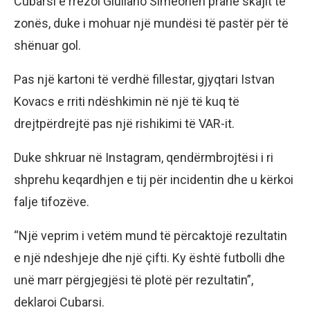
Cubarsi e rrëzoi Giuliano Simeonen pranë skajit të
zonës, duke i mohuar një mundësi të pastër për të
shënuar gol.
Pas një kartoni të verdhë fillestar, gjyqtari Istvan
Kovacs e rriti ndëshkimin në një të kuq të
drejtpërdrejtë pas një rishikimi të VAR-it.
Duke shkruar në Instagram, qendërmbrojtësi i ri
shprehu keqardhjen e tij për incidentin dhe u kërkoi
falje tifozëve.
“Një veprim i vetëm mund të përcaktojë rezultatin
e një ndeshjeje dhe një çifti. Ky është futbolli dhe
unë marr përgjegjësi të plotë për rezultatin”,
deklaroi Cubarsi.