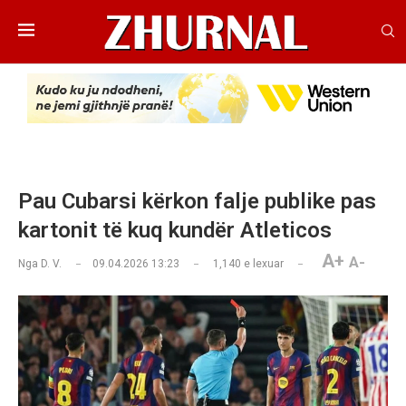
Pau Cubarsi kërkon falje publike pas
kartonit të kuq kundër Atleticos
A+
A-
Nga
D. V.
09.04.2026 13:23
1,140
e lexuar