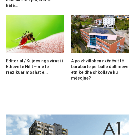
ketë...
Editorial / Kujdes nga virusi i
A po zhvillohen nxënësit të
Etheve të Nilit – më të
barabartë përballë dallimeve
rrezikuar moshat e...
etnike dhe shkollave ku
mësojnë?