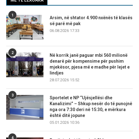
MË TË LEXUARA
1
Arsim, në shtator 4.900 nxënës të klasës
së parë më pak
06.08.2026 17:33
2
Në korrik janë paguar mbi 560 milionë
denarë për kompensime për pushim
mjekësor, pjesa më e madhe për lejet e
lindjes
28.07.2026 15:52
3
Sportelet e NP “Ujësjellësi dhe
Kanalizimi” – Shkup nesër do të punojnë
nga ora 7:30 deri në 15:30, e mërkura
është ditë jopune
05.01.2026 10:36
4