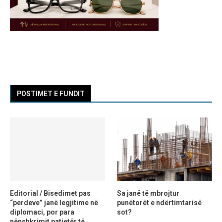
POSTIMET E FUNDIT
Editorial / Bisedimet pas
Sa janë të mbrojtur
“perdeve” janë legjitime në
punëtorët e ndërtimtarisë
diplomaci, por para
sot?
nënshkrimit patjetër të