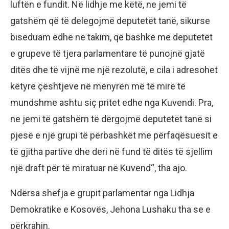
luftën e fundit. Në lidhje me këtë, ne jemi të
gatshëm që të delegojmë deputetët tanë, sikurse
biseduam edhe në takim, që bashkë me deputetët
e grupeve të tjera parlamentare të punojnë gjatë
ditës dhe të vijnë me një rezolutë, e cila i adresohet
këtyre çështjeve në mënyrën më të mirë të
mundshme ashtu siç pritet edhe nga Kuvendi. Pra,
ne jemi të gatshëm të dërgojmë deputetët tanë si
pjesë e një grupi të përbashkët me përfaqësuesit e
të gjitha partive dhe deri në fund të ditës të sjellim
një draft për të miratuar në Kuvend“, tha ajo.
Ndërsa shefja e grupit parlamentar nga Lidhja
Demokratike e Kosovës, Jehona Lushaku tha se e
përkrahin.