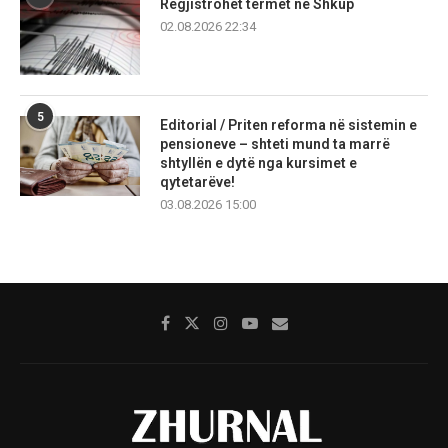
Regjistrohet tërmet në Shkup
02.08.2026 22:34
5
Editorial / Priten reforma në sistemin e
pensioneve – shteti mund ta marrë
shtyllën e dytë nga kursimet e
qytetarëve!
03.08.2026 15:00