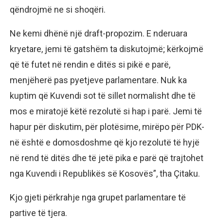
qëndrojmë ne si shoqëri.
Ne kemi dhënë një draft-propozim. E nderuara
kryetare, jemi të gatshëm ta diskutojmë; kërkojmë
që të futet në rendin e ditës si pikë e parë,
menjëherë pas pyetjeve parlamentare. Nuk ka
kuptim që Kuvendi sot të sillet normalisht dhe të
mos e miratojë këtë rezolutë si hap i parë. Jemi të
hapur për diskutim, për plotësime, mirëpo për PDK-
në është e domosdoshme që kjo rezolutë të hyjë
në rend të ditës dhe të jetë pika e parë që trajtohet
nga Kuvendi i Republikës së Kosovës”, tha Çitaku.
Kjo gjeti përkrahje nga grupet parlamentare të
partive të tjera.