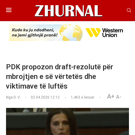
PDK propozon draft-rezolutë për
mbrojtjen e së vërtetës dhe
viktimave të luftës
A+
A-
Nga
D. V.
02.04.2026 12:12
1,463
e lexuar