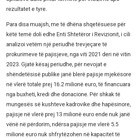
rezultatet e tyre.
Para disa muajsh, me të dhëna shqetësuese për
këtë temë doli edhe Enti Shtetëror i Revizionit, i cili
analizoi vetëm një periudhë trevjeçare të
prokurimeve të pajisjeve, nga viti 2021 deri në vitin
2023. Gjatë kësaj periudhe, për nevojat e
shëndetësisë publike janë blerë pajisje mjekësore
në vlerë totale prej 16.2 milionë euro, të financuara
nga buxheti, kredi dhe donacione. Për shkak të
mungesës së kushteve kadrovike dhe hapësinore,
pajisje në vlerë prej 13 milionë euro ende nuk janë
vënë në përdorim, ndërsa pajisje me vlerë 5.5
milionë euro nuk shfrytëzohen në kapacitet të