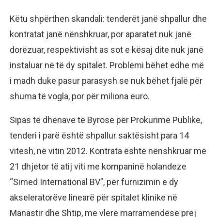
Këtu shpërthen skandali: tenderët janë shpallur dhe
kontratat janë nënshkruar, por aparatet nuk janë
dorëzuar, respektivisht as sot e kësaj dite nuk janë
instaluar në të dy spitalet. Problemi bëhet edhe më
i madh duke pasur parasysh se nuk bëhet fjalë për
shuma të vogla, por për miliona euro.
Sipas të dhënave të Byrosë për Prokurime Publike,
tenderi i parë është shpallur saktësisht para 14
vitesh, në vitin 2012. Kontrata është nënshkruar më
21 dhjetor të atij viti me kompaninë holandeze
“Simed International BV”, për furnizimin e dy
akseleratorëve linearë për spitalet klinike në
Manastir dhe Shtip, me vlerë marramendëse prej