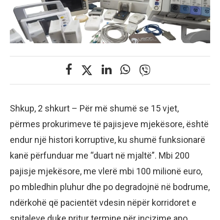
Shkup, 2 shkurt – Për më shumë se 15 vjet,
përmes prokurimeve të pajisjeve mjekësore, është
endur një histori korruptive, ku shumë funksionarë
kanë përfunduar me “duart në mjaltë”. Mbi 200
pajisje mjekësore, me vlerë mbi 100 milionë euro,
po mbledhin pluhur dhe po degradojnë në bodrume,
ndërkohë që pacientët vdesin nëpër korridoret e
spitaleve duke pritur termine për incizime apo