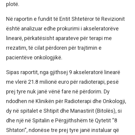
plotë.
Në raportin e fundit të Entit Shtetëror të Revizionit
është analizuar edhe prokurimi i akseleratorëve
linearë, përkatësisht aparateve për terapi me
rrezatim, të cilat përdoren për trajtimin e
pacientëve onkologjikë.
Sipas raportit, nga gjithsej 9 akseleratorë linearë
me vlerë 21.8 milionë euro për radioterapi, pesë
prej tyre nuk janë vënë fare në përdorim. Dy
ndodhen në Klinikën për Radioterapi dhe Onkologji,
dy në spitalet e Shtipit dhe Manastirit (Bitolës), si
dhe një në Spitalin e Përgjithshëm të Qytetit “8
Shtatori”, ndonëse tre prej tyre janë instaluar që