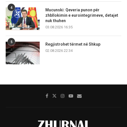
4
Mucunski: Qeveria punon për
zhbllokimin e eurointegrimeve, detajet
nuk thuhen
03.08.2026 16:35
5
Regjistrohet tërmet në Shkup
02.08.2026 22:34