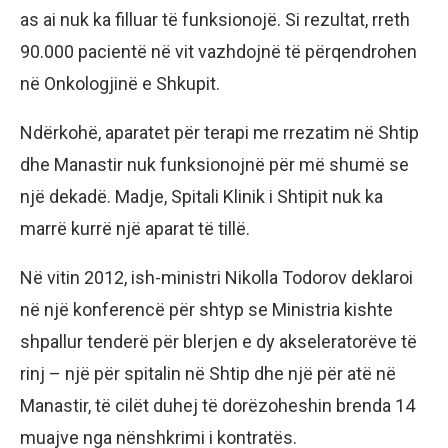
as ai nuk ka filluar të funksionojë. Si rezultat, rreth
90.000 pacientë në vit vazhdojnë të përqendrohen
në Onkologjinë e Shkupit.
Ndërkohë, aparatet për terapi me rrezatim në Shtip
dhe Manastir nuk funksionojnë për më shumë se
një dekadë. Madje, Spitali Klinik i Shtipit nuk ka
marrë kurrë një aparat të tillë.
Në vitin 2012, ish-ministri Nikolla Todorov deklaroi
në një konferencë për shtyp se Ministria kishte
shpallur tenderë për blerjen e dy akseleratorëve të
rinj – një për spitalin në Shtip dhe një për atë në
Manastir, të cilët duhej të dorëzoheshin brenda 14
muajve nga nënshkrimi i kontratës.