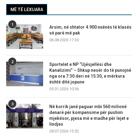
MË TË LEXUARA
1
Arsim, në shtator 4.900 nxënës të klasës
së parë më pak
06.08.2026 17:33
2
Sportelet e NP “Ujësjellësi dhe
Kanalizimi” – Shkup nesër do të punojnë
nga ora 7:30 deri në 15:30, e mërkura
është ditë jopune
05.01.2026 10:36
3
Në korrik janë paguar mbi 560 milionë
denarë për kompensime për pushim
mjekësor, pjesa më e madhe për lejet e
lindjes
28.07.2026 15:52