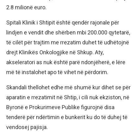
2.8 milionë euro.
Spitali Klinik i Shtipit është qendër rajonale për
lindjen e vendit dhe shërben mbi 200.000 qytetarë,
të cilët për trajtim me rrezatim duhet të udhëtojnë
drejt Klinikës Onkologjike në Shkup. Aty,
akseleratori as nuk është parë ndonjëherë, e lëre
më të instalohet apo të vihet në përdorim.
Skandali thellohet edhe më shumë kur dihet se për
aparatin e rrezatimit në Shtip, i cili nuk ekziston, në
Byronë e Prokurimeve Publike figurojnë disa
tenderë për ndërtimin e bunkerit ku do të duhej të
vendosej pajisja.