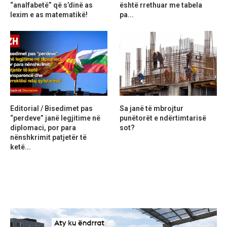
“analfabetë” që s’dinë as
është rrethuar me tabela
lexim e as matematikë!
pa...
Editorial / Bisedimet pas
Sa janë të mbrojtur
“perdeve” janë legjitime në
punëtorët e ndërtimtarisë
diplomaci, por para
sot?
nënshkrimit patjetër të
ketë...