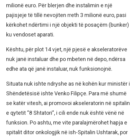
milionë euro. Për blerjen dhe instalimin e një
pajisjeje të tillë nevojiten rreth 3 milionë euro, pasi
kërkohet ndërtimi i një objekti të posaçëm (bunker)
ku vendoset aparati.
Kështu, për plot 14 vjet, një pjesë e akseleratorëve
nuk janë instaluar dhe po mbeten në depo, ndërsa
edhe ata që janë instaluar, nuk funksionojnë.
Situata nuk ishte ndryshe as në kohën kur ministër i
Shëndetësisë ishte Venko Filipçe. Para më shumë
se katër vitesh, ai promovoi akseleratorin në spitalin
e qytetit “8 Shtatori”, i cili ende nuk është vënë në
funksion. Po ashtu, me vite paralajmërohet hapja e
spitalit ditor onkologjik në ish-Spitalin Ushtarak, por