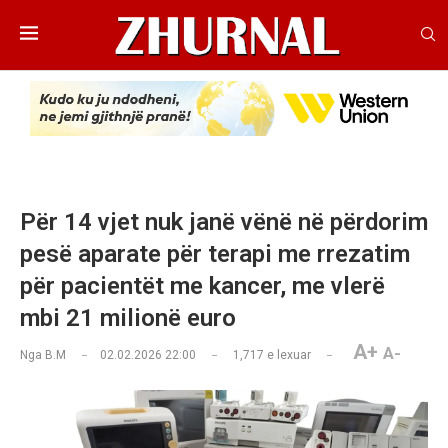
Për 14 vjet nuk janë vënë në përdorim
pesë aparate për terapi me rrezatim
për pacientët me kancer, me vlerë
mbi 21 milionë euro
A+
A-
Nga
B.M
02.02.2026 22:00
1,717
e lexuar