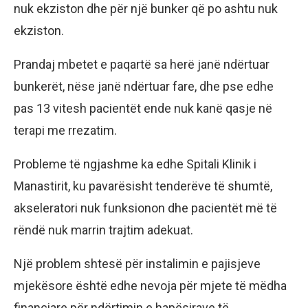
nuk ekziston dhe për një bunker që po ashtu nuk
ekziston.
Prandaj mbetet e paqartë sa herë janë ndërtuar
bunkerët, nëse janë ndërtuar fare, dhe pse edhe
pas 13 vitesh pacientët ende nuk kanë qasje në
terapi me rrezatim.
Probleme të ngjashme ka edhe Spitali Klinik i
Manastirit, ku pavarësisht tenderëve të shumtë,
akseleratori nuk funksionon dhe pacientët më të
rëndë nuk marrin trajtim adekuat.
Një problem shtesë për instalimin e pajisjeve
mjekësore është edhe nevoja për mjete të mëdha
financiare për ndërtimin e hapësirave të