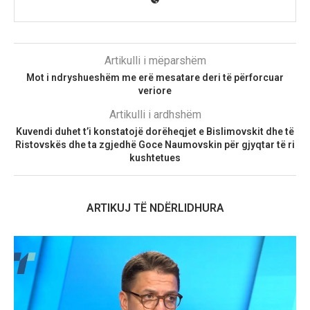
Artikulli i mëparshëm
Mot i ndryshueshëm me erë mesatare deri të përforcuar
veriore
Artikulli i ardhshëm
Kuvendi duhet t’i konstatojë dorëheqjet e Bislimovskit dhe të
Ristovskës dhe ta zgjedhë Goce Naumovskin për gjyqtar të ri
kushtetues
ARTIKUJ TË NDËRLIDHURA