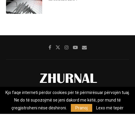
Kjo faqe interneti përdor cookies për të përmirësuar përvojën tuaj.
Rreth nesh
Impresumi
Marketing
Kontakt
Ne do të supozojmë se jeni dakord me këtë, por mund të
Privacy Policy
çregjistroheni nëse dëshironi.
Pranoj
Lexo më tepër
Zhurnal.mk është Agjenci e Lajmeve e pavarur, e themeluar në vitin
2009, që e mbulon Maqedoninë, Kosovën, Shqipërinë edhe lajmet
nga bota.