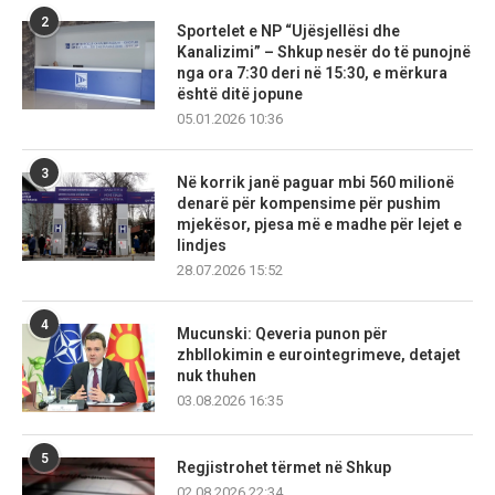
2
Sportelet e NP “Ujësjellësi dhe
Kanalizimi” – Shkup nesër do të punojnë
nga ora 7:30 deri në 15:30, e mërkura
është ditë jopune
05.01.2026 10:36
3
Në korrik janë paguar mbi 560 milionë
denarë për kompensime për pushim
mjekësor, pjesa më e madhe për lejet e
lindjes
28.07.2026 15:52
4
Mucunski: Qeveria punon për
zhbllokimin e eurointegrimeve, detajet
nuk thuhen
03.08.2026 16:35
5
Regjistrohet tërmet në Shkup
02.08.2026 22:34