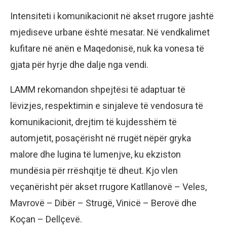
Intensiteti i komunikacionit në akset rrugore jashtë
mjediseve urbane është mesatar. Në vendkalimet
kufitare në anën e Maqedonisë, nuk ka vonesa të
gjata për hyrje dhe dalje nga vendi.
LAMM rekomandon shpejtësi të adaptuar të
lëvizjes, respektimin e sinjaleve të vendosura të
komunikacionit, drejtim të kujdesshëm të
automjetit, posaçërisht në rrugët nëpër gryka
malore dhe lugina të lumenjve, ku ekziston
mundësia për rrëshqitje të dheut. Kjo vlen
veçanërisht për akset rrugore Katllanovë – Veles,
Mavrovë – Dibër – Strugë, Vinicë – Berovë dhe
Koçan – Dellçevë.