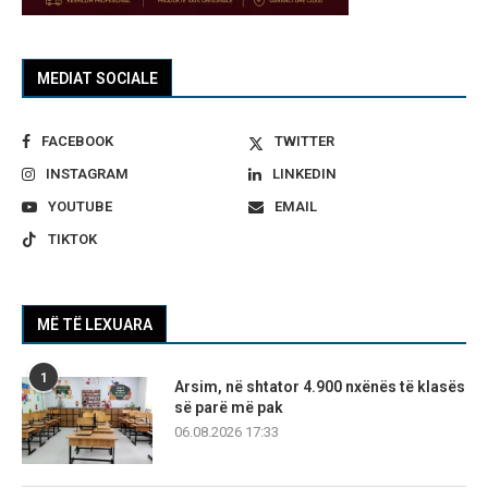
MEDIAT SOCIALE
FACEBOOK
TWITTER
INSTAGRAM
LINKEDIN
YOUTUBE
EMAIL
TIKTOK
MË TË LEXUARA
1
Arsim, në shtator 4.900 nxënës të klasës
së parë më pak
06.08.2026 17:33