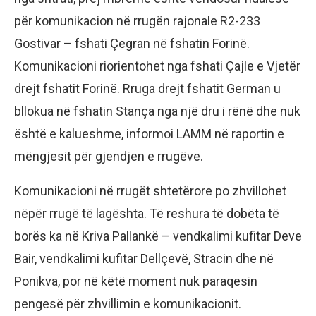
për komunikacion në rrugën rajonale R2-233
Gostivar – fshati Çegran në fshatin Forinë.
Komunikacioni riorientohet nga fshati Çajle e Vjetër
drejt fshatit Forinë. Rruga drejt fshatit German u
bllokua në fshatin Stança nga një dru i rënë dhe nuk
është e kalueshme, informoi LAMM në raportin e
mëngjesit për gjendjen e rrugëve.
Komunikacioni në rrugët shtetërore po zhvillohet
nëpër rrugë të lagështa. Të reshura të dobëta të
borës ka në Kriva Pallankë – vendkalimi kufitar Deve
Bair, vendkalimi kufitar Dellçevë, Stracin dhe në
Ponikva, por në këtë moment nuk paraqesin
pengesë për zhvillimin e komunikacionit.