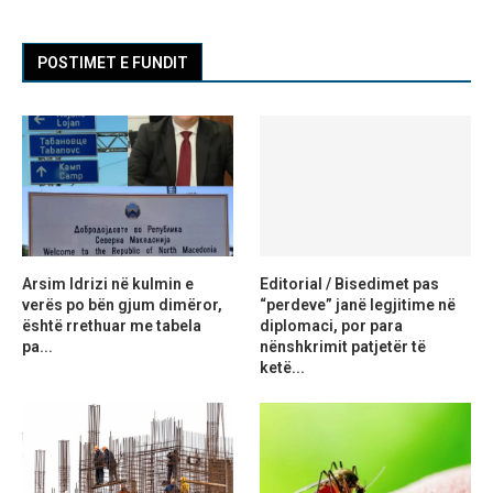
POSTIMET E FUNDIT
Arsim Idrizi në kulmin e
Editorial / Bisedimet pas
verës po bën gjum dimëror,
“perdeve” janë legjitime në
është rrethuar me tabela
diplomaci, por para
pa...
nënshkrimit patjetër të
ketë...