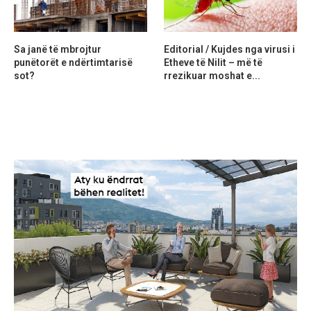
Sa janë të mbrojtur
Editorial / Kujdes nga virusi i
punëtorët e ndërtimtarisë
Etheve të Nilit – më të
sot?
rrezikuar moshat e...