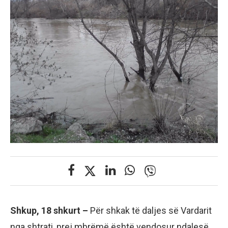
Shkup, 18 shkurt –
Për shkak të daljes së Vardarit
nga shtrati, prej mbrëmë është vendosur ndalesë