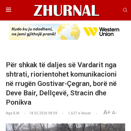
Për shkak të daljes së Vardarit nga
shtrati, riorientohet komunikacioni
në rrugën Gostivar-Çegran, borë në
Deve Bair, Dellçevë, Stracin dhe
Ponikva
A+
A-
Nga
B.M
18.02.2026 08:59
1,627
e lexuar