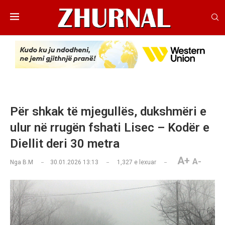
Për shkak të mjegullës, dukshmëri e
ulur në rrugën fshati Lisec – Kodër e
Diellit deri 30 metra
A+
A-
Nga
B.M
30.01.2026 13:13
1,327
e lexuar