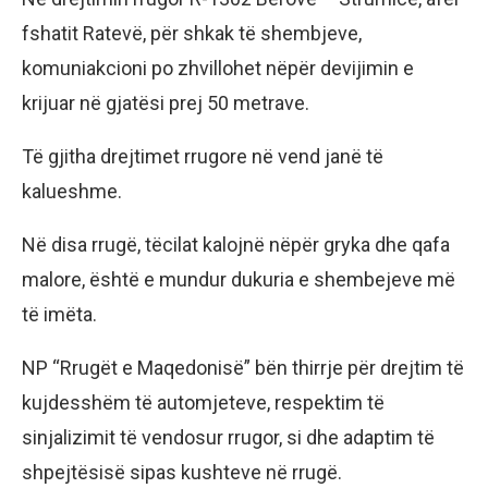
fshatit Ratevë, për shkak të shembjeve,
komuniakcioni po zhvillohet nëpër devijimin e
krijuar në gjatësi prej 50 metrave.
Të gjitha drejtimet rrugore në vend janë të
kalueshme.
Në disa rrugë, tëcilat kalojnë nëpër gryka dhe qafa
malore, është e mundur dukuria e shembejeve më
të imëta.
NP “Rrugët e Maqedonisë” bën thirrje për drejtim të
kujdesshëm të automjeteve, respektim të
sinjalizimit të vendosur rrugor, si dhe adaptim të
shpejtësisë sipas kushteve në rrugë.