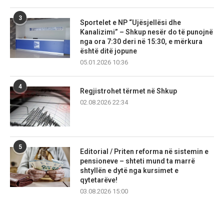
3
Sportelet e NP “Ujësjellësi dhe
Kanalizimi” – Shkup nesër do të punojnë
nga ora 7:30 deri në 15:30, e mërkura
është ditë jopune
05.01.2026 10:36
4
Regjistrohet tërmet në Shkup
02.08.2026 22:34
5
Editorial / Priten reforma në sistemin e
pensioneve – shteti mund ta marrë
shtyllën e dytë nga kursimet e
qytetarëve!
03.08.2026 15:00