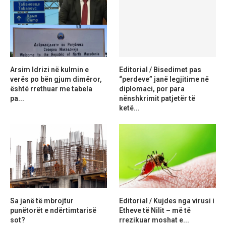
Arsim Idrizi në kulmin e
Editorial / Bisedimet pas
verës po bën gjum dimëror,
“perdeve” janë legjitime në
është rrethuar me tabela
diplomaci, por para
pa...
nënshkrimit patjetër të
ketë...
Sa janë të mbrojtur
Editorial / Kujdes nga virusi i
punëtorët e ndërtimtarisë
Etheve të Nilit – më të
sot?
rrezikuar moshat e...