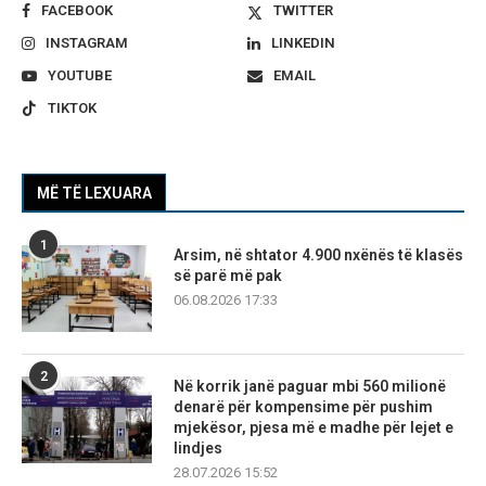
FACEBOOK
TWITTER
INSTAGRAM
LINKEDIN
YOUTUBE
EMAIL
TIKTOK
MË TË LEXUARA
1
Arsim, në shtator 4.900 nxënës të klasës
së parë më pak
06.08.2026 17:33
2
Në korrik janë paguar mbi 560 milionë
denarë për kompensime për pushim
mjekësor, pjesa më e madhe për lejet e
lindjes
28.07.2026 15:52