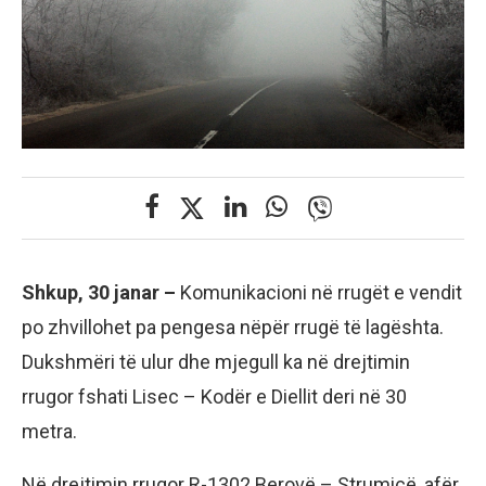
Shkup, 30 janar –
Komunikacioni në rrugët e vendit
po zhvillohet pa pengesa nëpër rrugë të lagështa.
Dukshmëri të ulur dhe mjegull ka në drejtimin
rrugor fshati Lisec – Kodër e Diellit deri në 30
metra.
Në drejtimin rrugor R-1302 Berovë – Strumicë, afër