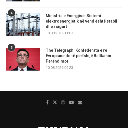
4
Ministria e Energjisë: Sistemi
elektroenergjetik në vend është stabil
dhe i sigurt
10.08.2026 11:07
5
The Telegraph: Konfederata e re
Evropiane do të përfshijë Ballkanin
Perëndimor
10.08.2026 09:23