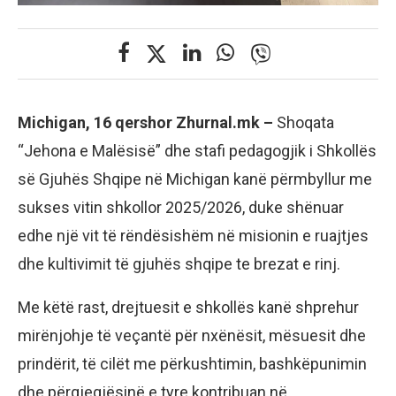
Michigan, 16 qershor Zhurnal.mk –
Shoqata
“Jehona e Malësisë” dhe stafi pedagogjik i Shkollës
së Gjuhës Shqipe në Michigan kanë përmbyllur me
sukses vitin shkollor 2025/2026, duke shënuar
edhe një vit të rëndësishëm në misionin e ruajtjes
dhe kultivimit të gjuhës shqipe te brezat e rinj.
Me këtë rast, drejtuesit e shkollës kanë shprehur
mirënjohje të veçantë për nxënësit, mësuesit dhe
prindërit, të cilët me përkushtimin, bashkëpunimin
dhe përgjegjësinë e tyre kontribuan në