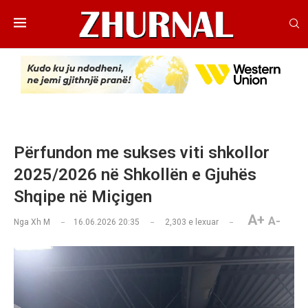
Përfundon me sukses viti shkollor
2025/2026 në Shkollën e Gjuhës
Shqipe në Miçigen
A+
A-
Nga
Xh M
16.06.2026 20:35
2,303
e lexuar