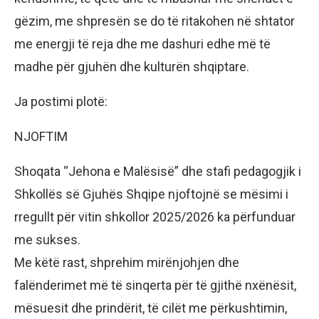
gëzim, me shpresën se do të ritakohen në shtator
me energji të reja dhe me dashuri edhe më të
madhe për gjuhën dhe kulturën shqiptare.
Ja postimi plotë:
NJOFTIM
Shoqata “Jehona e Malësisë” dhe stafi pedagogjik i
Shkollës së Gjuhës Shqipe njoftojnë se mësimi i
rregullt për vitin shkollor 2025/2026 ka përfunduar
me sukses.
Me këtë rast, shprehim mirënjohjen dhe
falënderimet më të sinqerta për të gjithë nxënësit,
mësuesit dhe prindërit, të cilët me përkushtimin,