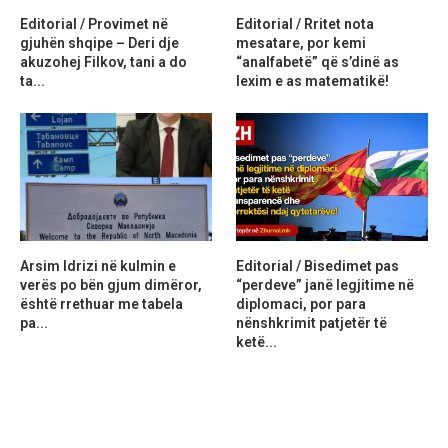
Editorial / Provimet në
Editorial / Rritet nota
gjuhën shqipe – Deri dje
mesatare, por kemi
akuzohej Filkov, tani a do
“analfabetë” që s’dinë as
ta...
lexim e as matematikë!
Arsim Idrizi në kulmin e
Editorial / Bisedimet pas
verës po bën gjum dimëror,
“perdeve” janë legjitime në
është rrethuar me tabela
diplomaci, por para
pa...
nënshkrimit patjetër të
ketë...