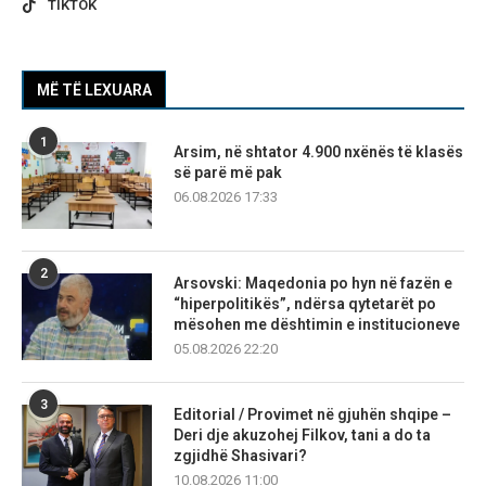
TIKTOK
MË TË LEXUARA
1
Arsim, në shtator 4.900 nxënës të klasës
së parë më pak
06.08.2026 17:33
2
Arsovski: Maqedonia po hyn në fazën e
“hiperpolitikës”, ndërsa qytetarët po
mësohen me dështimin e institucioneve
05.08.2026 22:20
3
Editorial / Provimet në gjuhën shqipe –
Deri dje akuzohej Filkov, tani a do ta
zgjidhë Shasivari?
10.08.2026 11:00