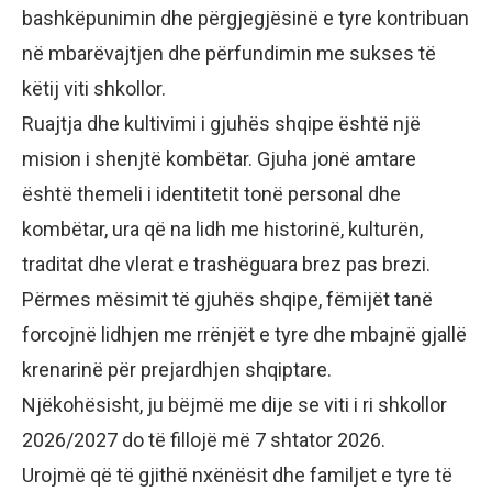
bashkëpunimin dhe përgjegjësinë e tyre kontribuan
në mbarëvajtjen dhe përfundimin me sukses të
këtij viti shkollor.
Ruajtja dhe kultivimi i gjuhës shqipe është një
mision i shenjtë kombëtar. Gjuha jonë amtare
është themeli i identitetit tonë personal dhe
kombëtar, ura që na lidh me historinë, kulturën,
traditat dhe vlerat e trashëguara brez pas brezi.
Përmes mësimit të gjuhës shqipe, fëmijët tanë
forcojnë lidhjen me rrënjët e tyre dhe mbajnë gjallë
krenarinë për prejardhjen shqiptare.
Njëkohësisht, ju bëjmë me dije se viti i ri shkollor
2026/2027 do të fillojë më 7 shtator 2026.
Urojmë që të gjithë nxënësit dhe familjet e tyre të