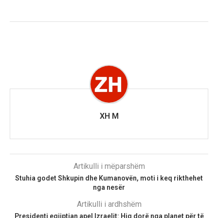
XH M
Artikulli i mëparshëm
Stuhia godet Shkupin dhe Kumanovën, moti i keq rikthehet
nga nesër
Artikulli i ardhshëm
Presidenti egjiptian apel Izraelit: Hiq dorë nga planet për të