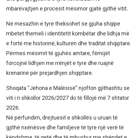
mbarëvajtjen e procesit mësimor gjatë gjithë vitit.
Në mesazhin e tyre theksohet se gjuha shqipe
mbetet themeli i identitetit kombëtar dhe lidhja më
e fortë me historinë, kulturën dhe traditat shqiptare.
Përmes mësimit të gjuhës amtare, fëmijët
forcojnë lidhjen me rrënjët e tyre dhe ruajnë
krenarinë për prejardhjen shqiptare.
Shoqata “Jehona e Malësisë” njofton gjithashtu se
viti i ri shkollor 2026/2027 do të fillojë më 7 shtator
2026.
Në përfundim, drejtuesit e shkollës u uruan të
gjithë nxënësve dhe familjeve të tyre një verë të
këndshme, të qetë dhe të mbushur me shëndet e