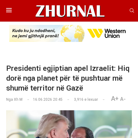
Presidenti egjiptian apel Izraelit: Hiq
dorë nga planet për të pushtuar më
shumë territor në Gazë
A+
A-
Nga
Xh M
16.06.2026 20:45
3,916
e lexuar