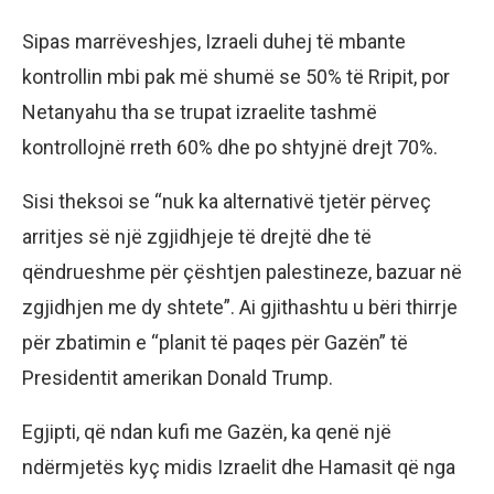
Sipas marrëveshjes, Izraeli duhej të mbante
kontrollin mbi pak më shumë se 50% të Rripit, por
Netanyahu tha se trupat izraelite tashmë
kontrollojnë rreth 60% dhe po shtyjnë drejt 70%.
Sisi theksoi se “nuk ka alternativë tjetër përveç
arritjes së një zgjidhjeje të drejtë dhe të
qëndrueshme për çështjen palestineze, bazuar në
zgjidhjen me dy shtete”. Ai gjithashtu u bëri thirrje
për zbatimin e “planit të paqes për Gazën” të
Presidentit amerikan Donald Trump.
Egjipti, që ndan kufi me Gazën, ka qenë një
ndërmjetës kyç midis Izraelit dhe Hamasit që nga