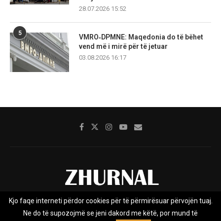
28.07.2026 15:52
5
VMRO‑DPMNE: Maqedonia do të bëhet
vend më i mirë për të jetuar
03.08.2026 16:17
Kjo faqe interneti përdor cookies për të përmirësuar përvojën tuaj.
Rreth nesh
Impresumi
Marketing
Kontakt
Ne do të supozojmë se jeni dakord me këtë, por mund të
Privacy Policy