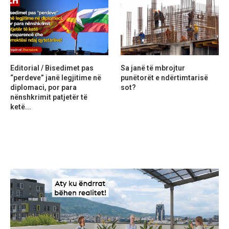
Editorial / Bisedimet pas
Sa janë të mbrojtur
“perdeve” janë legjitime në
punëtorët e ndërtimtarisë
diplomaci, por para
sot?
nënshkrimit patjetër të
ketë...