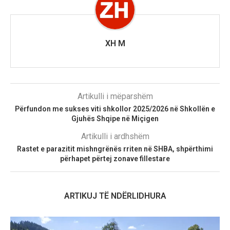
XH M
Artikulli i mëparshëm
Përfundon me sukses viti shkollor 2025/2026 në Shkollën e
Gjuhës Shqipe në Miçigen
Artikulli i ardhshëm
Rastet e parazitit mishngrënës rriten në SHBA, shpërthimi
përhapet përtej zonave fillestare
ARTIKUJ TË NDËRLIDHURA