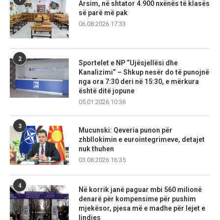
Arsim, në shtator 4.900 nxënës të klasës
së parë më pak
06.08.2026 17:33
2
Sportelet e NP “Ujësjellësi dhe
Kanalizimi” – Shkup nesër do të punojnë
nga ora 7:30 deri në 15:30, e mërkura
është ditë jopune
05.01.2026 10:36
3
Mucunski: Qeveria punon për
zhbllokimin e eurointegrimeve, detajet
nuk thuhen
03.08.2026 16:35
4
Në korrik janë paguar mbi 560 milionë
denarë për kompensime për pushim
mjekësor, pjesa më e madhe për lejet e
lindjes