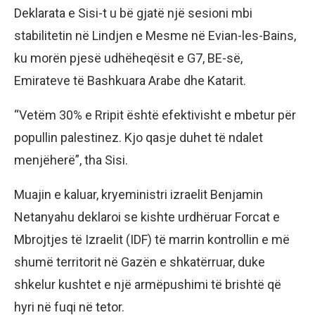
Deklarata e Sisi-t u bë gjatë një sesioni mbi
stabilitetin në Lindjen e Mesme në Evian-les-Bains,
ku morën pjesë udhëheqësit e G7, BE-së,
Emirateve të Bashkuara Arabe dhe Katarit.
“Vetëm 30% e Rripit është efektivisht e mbetur për
popullin palestinez. Kjo qasje duhet të ndalet
menjëherë”, tha Sisi.
Muajin e kaluar, kryeministri izraelit Benjamin
Netanyahu deklaroi se kishte urdhëruar Forcat e
Mbrojtjes të Izraelit (IDF) të marrin kontrollin e më
shumë territorit në Gazën e shkatërruar, duke
shkelur kushtet e një armëpushimi të brishtë që
hyri në fuqi në tetor.