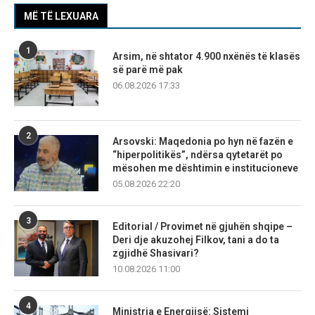
MË TË LEXUARA
1
Arsim, në shtator 4.900 nxënës të klasës
së parë më pak
06.08.2026 17:33
2
Arsovski: Maqedonia po hyn në fazën e
“hiperpolitikës”, ndërsa qytetarët po
mësohen me dështimin e institucioneve
05.08.2026 22:20
3
Editorial / Provimet në gjuhën shqipe –
Deri dje akuzohej Filkov, tani a do ta
zgjidhë Shasivari?
10.08.2026 11:00
4
Ministria e Energjisë: Sistemi