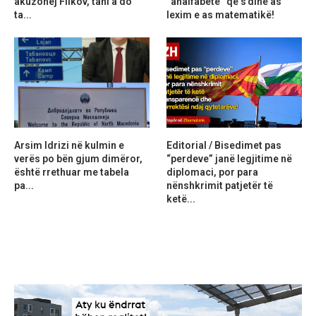
akuzohej Filkov, tani a do
“analfabetë” që s’dinë as
ta...
lexim e as matematikë!
Arsim Idrizi në kulmin e
Editorial / Bisedimet pas
verës po bën gjum dimëror,
“perdeve” janë legjitime në
është rrethuar me tabela
diplomaci, por para
pa...
nënshkrimit patjetër të
ketë...