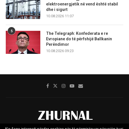
elektroenergjetik në vend është stabil
dhe i sigurt
10.08.2026 11:07
5
The Telegraph: Konfederata e re
Evropiane do të përfshijë Ballkanin
Perëndimor
10.08.2026 09:23