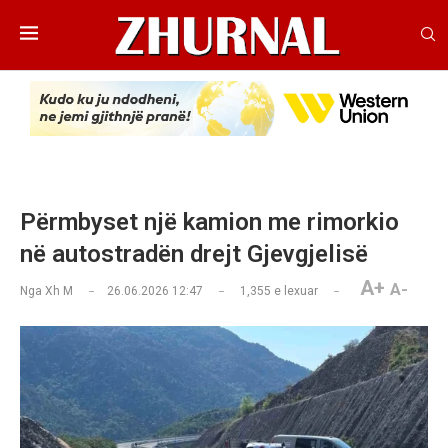
Përmbyset një kamion me rimorkio
në autostradën drejt Gjevgjelisë
A+
A-
Nga
Xh M
26.06.2026 12:47
1,355
e lexuar