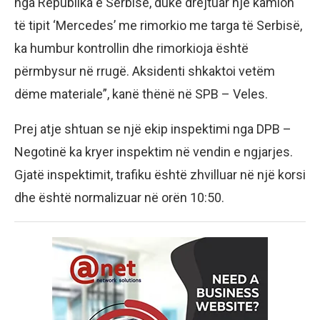
nga Republika e Serbisë, duke drejtuar një kamion
të tipit ‘Mercedes’ me rimorkio me targa të Serbisë,
ka humbur kontrollin dhe rimorkioja është
përmbysur në rrugë. Aksidenti shkaktoi vetëm
dëme materiale”, kanë thënë në SPB – Veles.
Prej atje shtuan se një ekip inspektimi nga DPB –
Negotinë ka kryer inspektim në vendin e ngjarjes.
Gjatë inspektimit, trafiku është zhvilluar në një korsi
dhe është normalizuar në orën 10:50.