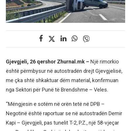
Gjevgjeli, 26 qershor Zhurnal.mk –
Një rimorkio
është përmbysur në autostradën drejt Gjevgjelisë,
me çka shtë shkaktuar dëm material, konfirmuan
nga Sektori për Punë të Brendshme – Veles.
“Mëngjesin e sotëm në orën tetë në DPB –
Negotinë është raportuar se në autostradën Demir
Kapi – Gjevgjeli, pas tunelit T-2, P.Z., një 58-vjeçar