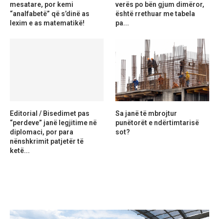
mesatare, por kemi
verës po bën gjum dimëror,
“analfabetë” që s’dinë as
është rrethuar me tabela
lexim e as matematikë!
pa...
Editorial / Bisedimet pas
Sa janë të mbrojtur
“perdeve” janë legjitime në
punëtorët e ndërtimtarisë
diplomaci, por para
sot?
nënshkrimit patjetër të
ketë...