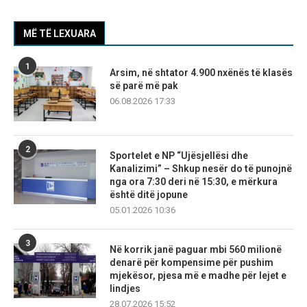
MË TË LEXUARA
1
Arsim, në shtator 4.900 nxënës të klasës
së parë më pak
06.08.2026 17:33
2
Sportelet e NP “Ujësjellësi dhe
Kanalizimi” – Shkup nesër do të punojnë
nga ora 7:30 deri në 15:30, e mërkura
është ditë jopune
05.01.2026 10:36
3
Në korrik janë paguar mbi 560 milionë
denarë për kompensime për pushim
mjekësor, pjesa më e madhe për lejet e
lindjes
28.07.2026 15:52