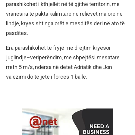
parashikohet i kthjellët në të gjithë territorin, me
vranësira të pakta kalimtare në relievet malore në
lindje, kryesisht nga orët e mesditës deri në ato të
pasdites.
Era parashikohet të fryjë me drejtim kryesor
juglindje–veriperëndim, me shpejtësi mesatare
rreth 5 m/s, ndërsa në detet Adriatik dhe Jon
valëzimi do të jetë i forcës 1 ballë.