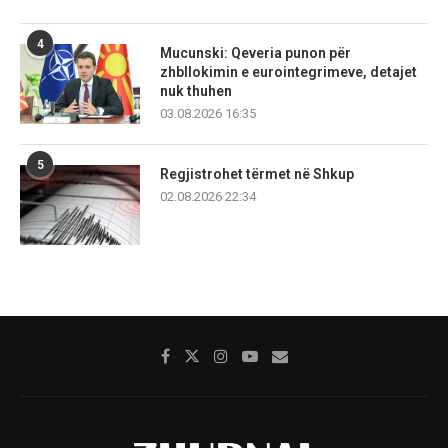
4
Mucunski: Qeveria punon për
zhbllokimin e eurointegrimeve, detajet
nuk thuhen
03.08.2026 16:35
5
Regjistrohet tërmet në Shkup
02.08.2026 22:34