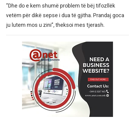
“Dhe do e kem shumë problem të bëj tifozllëk
vetëm për dikë sepse i dua të gjitha. Prandaj goca
ju lutem mos u zini”, theksoi mes tjerash.