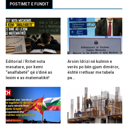
POSTIMET E FUNDIT
Editorial / Rritet nota
Arsim Idrizi në kulmin e
mesatare, por kemi
verës po bën gjum dimëror,
“analfabetë” që s’dinë as
është rrethuar me tabela
lexim e as matematikë!
pa...