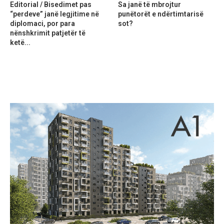
Editorial / Bisedimet pas
Sa janë të mbrojtur
“perdeve” janë legjitime në
punëtorët e ndërtimtarisë
diplomaci, por para
sot?
nënshkrimit patjetër të
ketë...