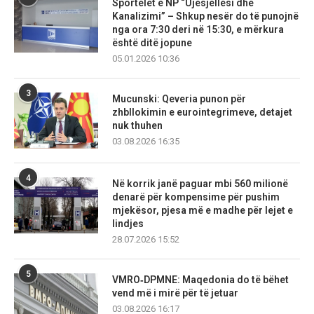
Sportelet e NP “Ujësjellësi dhe
Kanalizimi” – Shkup nesër do të punojnë
nga ora 7:30 deri në 15:30, e mërkura
është ditë jopune
05.01.2026 10:36
3
Mucunski: Qeveria punon për
zhbllokimin e eurointegrimeve, detajet
nuk thuhen
03.08.2026 16:35
4
Në korrik janë paguar mbi 560 milionë
denarë për kompensime për pushim
mjekësor, pjesa më e madhe për lejet e
lindjes
28.07.2026 15:52
5
VMRO‑DPMNE: Maqedonia do të bëhet
vend më i mirë për të jetuar
03.08.2026 16:17