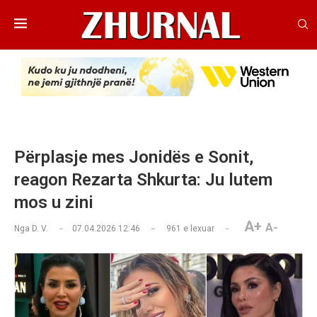
Përplasje mes Jonidës e Sonit,
reagon Rezarta Shkurta: Ju lutem
mos u zini
A+
A-
Nga
D. V.
07.04.2026 12:46
961
e lexuar