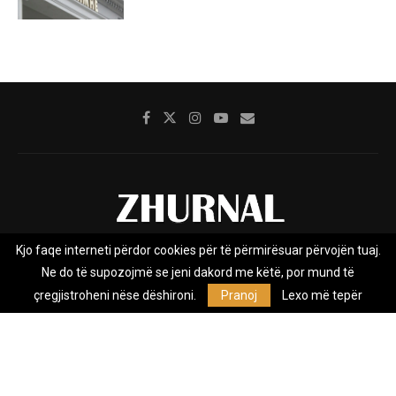
Kjo faqe interneti përdor cookies për të përmirësuar përvojën tuaj.
Rreth nesh
Impresumi
Marketing
Kontakt
Ne do të supozojmë se jeni dakord me këtë, por mund të
Privacy Policy
çregjistroheni nëse dëshironi.
Pranoj
Lexo më tepër
Zhurnal.mk është Agjenci e Lajmeve e pavarur, e themeluar në vitin
2009, që e mbulon Maqedoninë, Kosovën, Shqipërinë edhe lajmet
nga bota.
@2026 - All Right Reserved. Designed and Developed by